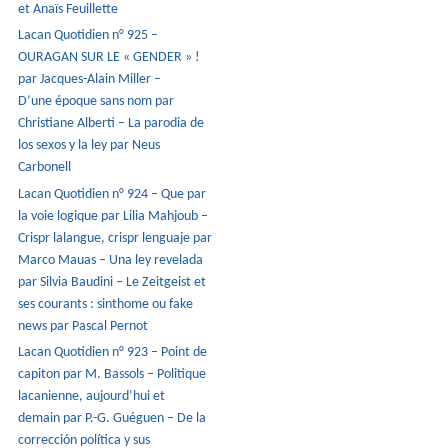
et Anaïs Feuillette
Lacan Quotidien n° 925 –
OURAGAN SUR LE « GENDER » !
par Jacques-Alain Miller –
D’une époque sans nom par
Christiane Alberti – La parodia de
los sexos y la ley par Neus
Carbonell
Lacan Quotidien n° 924 – Que par
la voie logique par Lilia Mahjoub –
Crispr lalangue, crispr lenguaje par
Marco Mauas – Una ley revelada
par Silvia Baudini – Le Zeitgeist et
ses courants : sinthome ou fake
news par Pascal Pernot
Lacan Quotidien n° 923 – Point de
capiton par M. Bassols – Politique
lacanienne, aujourd’hui et
demain par P.-G. Guéguen – De la
corrección política y sus