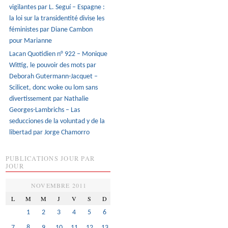
vigilantes par L. Seguí – Espagne :
la loi sur la transidentité divise les
féministes par Diane Cambon
pour Marianne
Lacan Quotidien n° 922 – Monique
Wittig, le pouvoir des mots par
Deborah Gutermann-Jacquet –
Scilicet, donc woke ou lom sans
divertissement par Nathalie
Georges-Lambrichs – Las
seducciones de la voluntad y de la
libertad par Jorge Chamorro
PUBLICATIONS JOUR PAR
JOUR
NOVEMBRE 2011
L
M
M
J
V
S
D
1
2
3
4
5
6
7
8
9
10
11
12
13