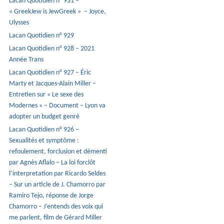
Lacan Quotidien n° 931 –
« GreekJew is JewGreek » – Joyce,
Ulysses
Lacan Quotidien n° 929
Lacan Quotidien n° 928 – 2021
Année Trans
Lacan Quotidien n° 927 – Éric
Marty et Jacques-Alain Miller –
Entretien sur « Le sexe des
Modernes » – Document – Lyon va
adopter un budget genré
Lacan Quotidien n° 926 –
Sexualités et symptôme :
refoulement, forclusion et démenti
par Agnès Aflalo – La loi forclôt
l’interpretation par Ricardo Seldes
– Sur un article de J. Chamorro par
Ramiro Tejo, réponse de Jorge
Chamorro – J’entends des voix qui
me parlent, film de Gérard Miller