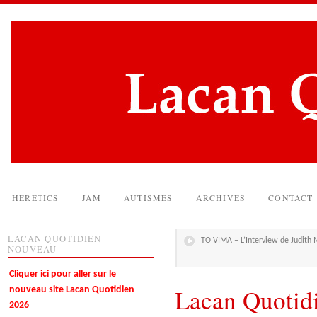
HERETICS
JAM
AUTISMES
ARCHIVES
CONTACT
LACAN QUOTIDIEN
TO VIMA – L’Interview de Judith M
NOUVEAU
Cliquer ici pour aller sur le
Lacan Quotid
nouveau site Lacan Quotidien
2026