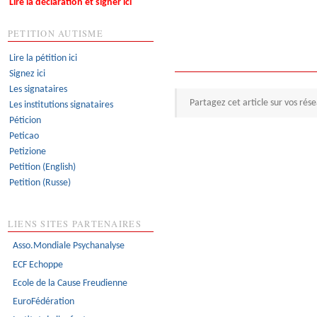
Lire la déclaration et signer ici
PETITION AUTISME
Lire la pétition ici
Signez ici
Les signataires
Partagez cet article sur vos rés
Les institutions signataires
Péticion
Peticao
Petizione
Petition (English)
Petition (Russe)
LIENS SITES PARTENAIRES
Asso.Mondiale Psychanalyse
ECF Echoppe
Ecole de la Cause Freudienne
EuroFédération