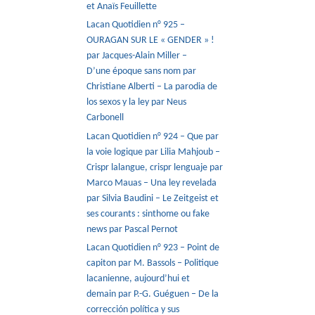
et Anaïs Feuillette
Lacan Quotidien n° 925 –
OURAGAN SUR LE « GENDER » !
par Jacques-Alain Miller –
D’une époque sans nom par
Christiane Alberti – La parodia de
los sexos y la ley par Neus
Carbonell
Lacan Quotidien n° 924 – Que par
la voie logique par Lilia Mahjoub –
Crispr lalangue, crispr lenguaje par
Marco Mauas – Una ley revelada
par Silvia Baudini – Le Zeitgeist et
ses courants : sinthome ou fake
news par Pascal Pernot
Lacan Quotidien n° 923 – Point de
capiton par M. Bassols – Politique
lacanienne, aujourd’hui et
demain par P.-G. Guéguen – De la
corrección política y sus