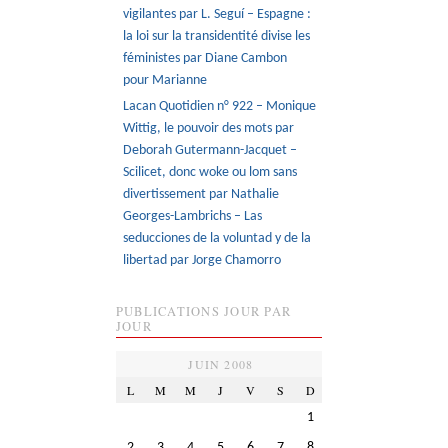
vigilantes par L. Seguí – Espagne :
la loi sur la transidentité divise les
féministes par Diane Cambon
pour Marianne
Lacan Quotidien n° 922 – Monique
Wittig, le pouvoir des mots par
Deborah Gutermann-Jacquet –
Scilicet, donc woke ou lom sans
divertissement par Nathalie
Georges-Lambrichs – Las
seducciones de la voluntad y de la
libertad par Jorge Chamorro
PUBLICATIONS JOUR PAR
JOUR
JUIN 2008
L
M
M
J
V
S
D
1
2
3
4
5
6
7
8