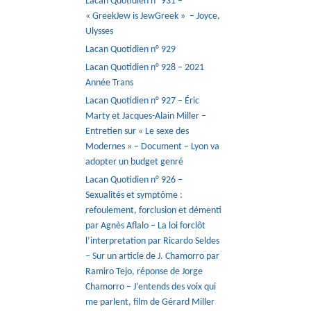
Lacan Quotidien n° 931 –
« GreekJew is JewGreek » – Joyce,
Ulysses
Lacan Quotidien n° 929
Lacan Quotidien n° 928 – 2021
Année Trans
Lacan Quotidien n° 927 – Éric
Marty et Jacques-Alain Miller –
Entretien sur « Le sexe des
Modernes » – Document – Lyon va
adopter un budget genré
Lacan Quotidien n° 926 –
Sexualités et symptôme :
refoulement, forclusion et démenti
par Agnès Aflalo – La loi forclôt
l’interpretation par Ricardo Seldes
– Sur un article de J. Chamorro par
Ramiro Tejo, réponse de Jorge
Chamorro – J’entends des voix qui
me parlent, film de Gérard Miller