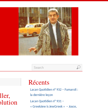
Récents
Lacan Quotidien n° 932 – Fumaroli :
ler,
la dernière leçon
olution
Lacan Quotidien n° 931 –
« GreekJew is JewGreek » – Joyce,