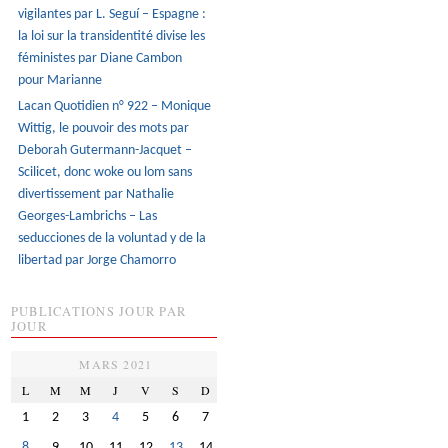
vigilantes par L. Seguí – Espagne :
la loi sur la transidentité divise les
féministes par Diane Cambon
pour Marianne
Lacan Quotidien n° 922 – Monique
Wittig, le pouvoir des mots par
Deborah Gutermann-Jacquet –
Scilicet, donc woke ou lom sans
divertissement par Nathalie
Georges-Lambrichs – Las
seducciones de la voluntad y de la
libertad par Jorge Chamorro
PUBLICATIONS JOUR PAR
JOUR
MARS 2021
L
M
M
J
V
S
D
1
2
3
4
5
6
7
8
9
10
11
12
13
14