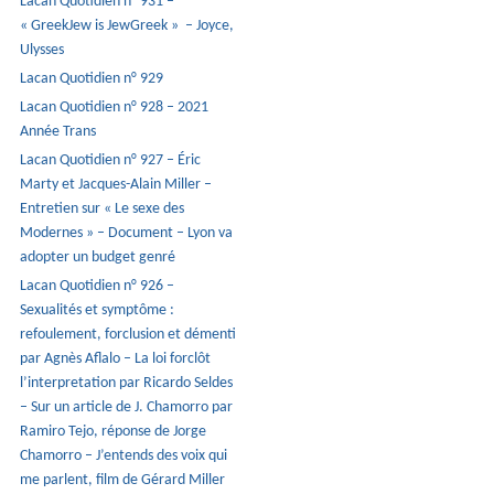
Lacan Quotidien n° 931 –
« GreekJew is JewGreek » – Joyce,
Ulysses
Lacan Quotidien n° 929
Lacan Quotidien n° 928 – 2021
Année Trans
Lacan Quotidien n° 927 – Éric
Marty et Jacques-Alain Miller –
Entretien sur « Le sexe des
Modernes » – Document – Lyon va
adopter un budget genré
Lacan Quotidien n° 926 –
Sexualités et symptôme :
refoulement, forclusion et démenti
par Agnès Aflalo – La loi forclôt
l’interpretation par Ricardo Seldes
– Sur un article de J. Chamorro par
Ramiro Tejo, réponse de Jorge
Chamorro – J’entends des voix qui
me parlent, film de Gérard Miller