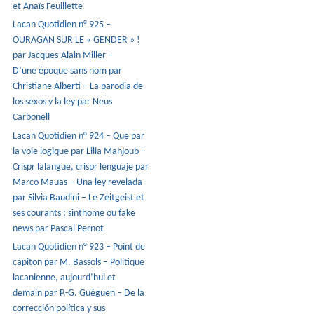
et Anaïs Feuillette
Lacan Quotidien n° 925 –
OURAGAN SUR LE « GENDER » !
par Jacques-Alain Miller –
D’une époque sans nom par
Christiane Alberti – La parodia de
los sexos y la ley par Neus
Carbonell
Lacan Quotidien n° 924 – Que par
la voie logique par Lilia Mahjoub –
Crispr lalangue, crispr lenguaje par
Marco Mauas – Una ley revelada
par Silvia Baudini – Le Zeitgeist et
ses courants : sinthome ou fake
news par Pascal Pernot
Lacan Quotidien n° 923 – Point de
capiton par M. Bassols – Politique
lacanienne, aujourd’hui et
demain par P.-G. Guéguen – De la
corrección política y sus