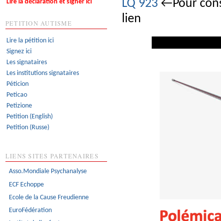
LQ 923
←Pour consu
Lire la déclaration et signer ici
lien
PETITION AUTISME
Lire la pétition ici
Signez ici
Les signataires
Les institutions signataires
Péticion
Peticao
Petizione
Petition (English)
Petition (Russe)
LIENS SITES PARTENAIRES
Asso.Mondiale Psychanalyse
ECF Echoppe
Ecole de la Cause Freudienne
EuroFédération