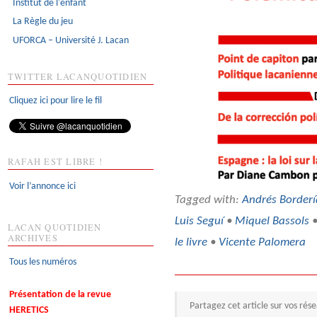
Institut de l'enfant
La Règle du jeu
UFORCA – Université J. Lacan
TWITTER LACANQUOTIDIEN
Cliquez ici pour lire le fil
RAFAH EST LIBRE !
Voir l’annonce ici
Tagged with:
Andrés Borderí
Luis Seguí
•
Miquel Bassols
LACAN QUOTIDIEN
ARCHIVES
le livre
•
Vicente Palomera
Tous les numéros
Présentation de la revue
Partagez cet article sur vos rés
HERETICS