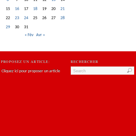
15
16
17
18
19
20
21
22
23
24
25
26
27
28
29
30
31
« Fév
Avr »
PROPOSEZ UN ARTICLE:
RECHERCHER
Cliquez ici pour proposer un article