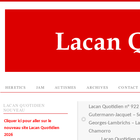
HERETICS
JAM
AUTISMES
ARCHIVES
CONTACT
LACAN QUOTIDIEN
Lacan Quotidien n° 922
NOUVEAU
Gutermann-Jacquet – Sc
Cliquer ici pour aller sur le
Georges-Lambrichs – Las
nouveau site Lacan Quotidien
Chamorro
2026
Lacan Quotidien n