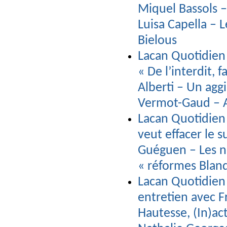
Miquel Bassols – 
Luisa Capella – L
Bielous
Lacan Quotidien 
« De l’interdit,
Alberti – Un ag
Vermot-Gaud – 
Lacan Quotidien 
veut effacer le s
Guéguen – Les n
« réformes Blan
Lacan Quotidien 
entretien avec F
Hautesse, (In)ac