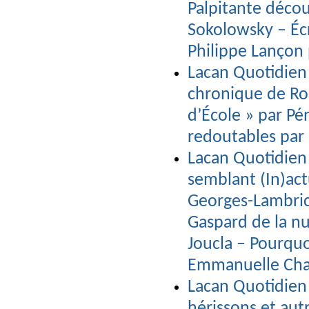
Palpitante décou
Sokolowsky – Éc
Philippe Lançon 
Lacan Quotidien n
chronique de Ro
d’École » par Pé
redoutables par 
Lacan Quotidien n
semblant (In)act
Georges-Lambri
Gaspard de la nu
Joucla – Pourquo
Emmanuelle Cha
Lacan Quotidien 
hérissons et aut