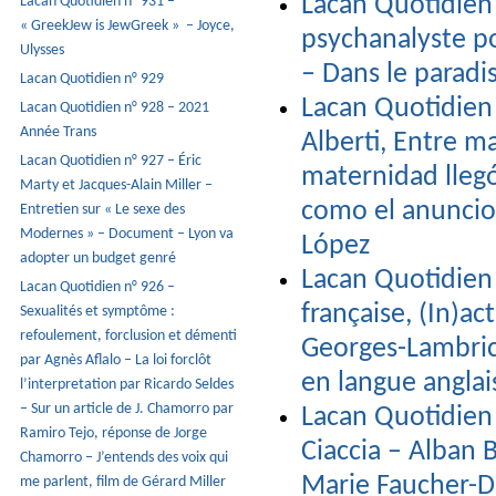
Lacan Quotidien 
Lacan Quotidien n° 931 –
« GreekJew is JewGreek » – Joyce,
psychanalyste p
Ulysses
– Dans le paradis
Lacan Quotidien n° 929
Lacan Quotidien 
Lacan Quotidien n° 928 – 2021
Année Trans
Alberti, Entre m
Lacan Quotidien n° 927 – Éric
maternidad llegó
Marty et Jacques-Alain Miller –
como el anuncio 
Entretien sur « Le sexe des
Modernes » – Document – Lyon va
López
adopter un budget genré
Lacan Quotidien 
Lacan Quotidien n° 926 –
française, (In)ac
Sexualités et symptôme :
refoulement, forclusion et démenti
Georges-Lambrich
par Agnès Aflalo – La loi forclôt
en langue anglai
l’interpretation par Ricardo Seldes
– Sur un article de J. Chamorro par
Lacan Quotidien 
Ramiro Tejo, réponse de Jorge
Ciaccia – Alban 
Chamorro – J’entends des voix qui
Marie Faucher-D
me parlent, film de Gérard Miller