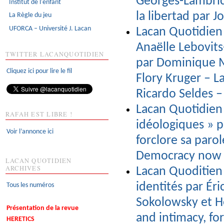
Georges-Lambric
Institut de l'enfant
la libertad par 
La Règle du jeu
UFORCA – Université J. Lacan
Lacan Quotidien
Anaëlle Lebovits
TWITTER LACANQUOTIDIEN
par Dominique Mi
Cliquez ici pour lire le fil
Flory Kruger – La
Ricardo Seldes 
Lacan Quotidien 
RAFAH EST LIBRE !
idéologiques » 
Voir l’annonce ici
forclore sa paro
Democracy now
LACAN QUOTIDIEN
ARCHIVES
Lacan Quoditien 
identités par Éri
Tous les numéros
Sokolowsky et H
Présentation de la revue
and intimacy, fo
HERETICS