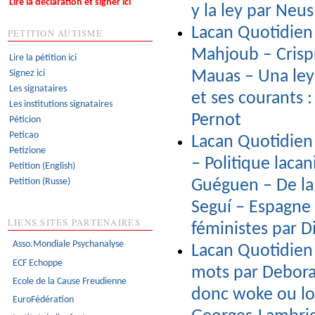
Lire la déclaration et signer ici
y la ley par Neu
Lacan Quotidien 
PETITION AUTISME
Mahjoub – Crispr
Lire la pétition ici
Signez ici
Mauas – Una ley 
Les signataires
et ses courants 
Les institutions signataires
Pernot
Péticion
Peticao
Lacan Quotidien 
Petizione
– Politique laca
Petition (English)
Petition (Russe)
Guéguen – De la c
Seguí – Espagne : 
LIENS SITES PARTENAIRES
féministes par 
Asso.Mondiale Psychanalyse
Lacan Quotidien 
ECF Echoppe
mots par Debora
Ecole de la Cause Freudienne
donc woke ou lo
EuroFédération