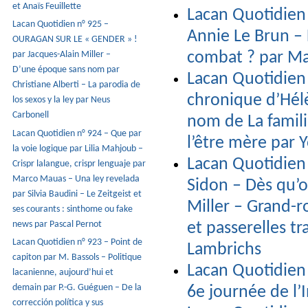
et Anaïs Feuillette
Lacan Quotidien
Lacan Quotidien n° 925 –
Annie Le Brun –
OURAGAN SUR LE « GENDER » !
combat ? par Ma
par Jacques-Alain Miller –
D’une époque sans nom par
Lacan Quotidien 
Christiane Alberti – La parodia de
chronique d’Hé
los sexos y la ley par Neus
Carbonell
nom de La famili
Lacan Quotidien n° 924 – Que par
l’être mère par 
la voie logique par Lilia Mahjoub –
Lacan Quotidien 
Crispr lalangue, crispr lenguaje par
Marco Mauas – Una ley revelada
Sidon – Dès qu’o
par Silvia Baudini – Le Zeitgeist et
Miller – Grand-r
ses courants : sinthome ou fake
news par Pascal Pernot
et passerelles t
Lacan Quotidien n° 923 – Point de
Lambrichs
capiton par M. Bassols – Politique
Lacan Quotidien 
lacanienne, aujourd’hui et
demain par P.-G. Guéguen – De la
6e journée de l’I
corrección política y sus