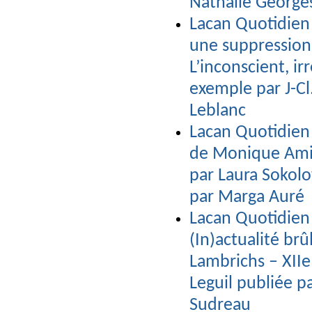
Nathalie George
Lacan Quotidien n
une suppression
L’inconscient, ir
exemple par J-Cl
Leblanc
Lacan Quotidien 
de Monique Amira
par Laura Sokolo
par Marga Auré
Lacan Quotidien
(In)actualité br
Lambrichs – XIIe
Leguil publiée 
Sudreau