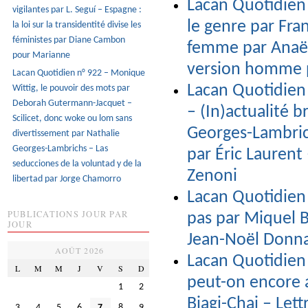
Lacan Quotidien 
vigilantes par L. Seguí – Espagne :
le genre par Fra
la loi sur la transidentité divise les
féministes par Diane Cambon
femme par Anaël
pour Marianne
version homme p
Lacan Quotidien n° 922 – Monique
Lacan Quotidien 
Wittig, le pouvoir des mots par
Deborah Gutermann-Jacquet –
– (In)actualité 
Scilicet, donc woke ou lom sans
Georges-Lambrich
divertissement par Nathalie
Georges-Lambrichs – Las
par Éric Laurent
seducciones de la voluntad y de la
Zenoni
libertad par Jorge Chamorro
Lacan Quotidien 
PUBLICATIONS JOUR PAR
pas par Miquel B
JOUR
Jean-Noël Donna
AOÛT 2026
Lacan Quotidien 
L
M
M
J
V
S
D
peut-on encore a
1
2
Biagi-Chai – Lett
3
4
5
6
7
8
9