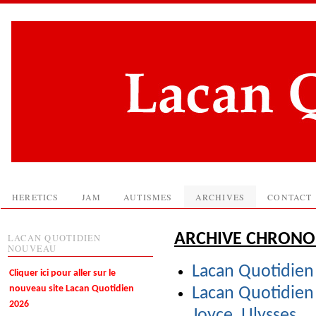
HERETICS
JAM
AUTISMES
ARCHIVES
CONTACT
ARCHIVE CHRONOL
LACAN QUOTIDIEN
NOUVEAU
Lacan Quotidien 
Cliquer ici pour aller sur le
nouveau site Lacan Quotidien
Lacan Quotidien
2026
Joyce, Ulysses