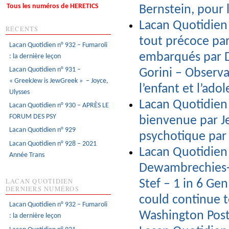
Tous les numéros de HERETICS
Bernstein, pour 
Lacan Quotidien 
RÉCENTS
tout précoce pa
Lacan Quotidien n° 932 – Fumaroli
embarqués par Da
: la dernière leçon
Lacan Quotidien n° 931 –
Gorini – Observa
« GreekJew is JewGreek » – Joyce,
l’enfant et l’ado
Ulysses
Lacan Quotidien 
Lacan Quotidien n° 930 – APRÈS LE
FORUM DES PSY
bienvenue par J
Lacan Quotidien n° 929
psychotique par
Lacan Quotidien n° 928 – 2021
Lacan Quotidien
Année Trans
Dewambrechies-La
LACAN QUOTIDIEN
Stef – 1 in 6 Ge
DERNIERS NUMÉROS
could continue 
Lacan Quotidien n° 932 – Fumaroli
Washington Pos
: la dernière leçon