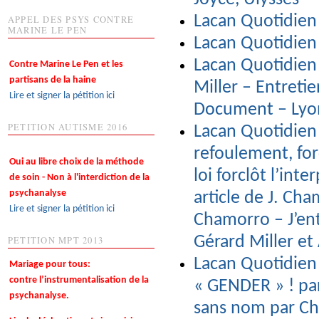
Lacan Quotidien
APPEL DES PSYS CONTRE
MARINE LE PEN
Lacan Quotidien
Lacan Quotidien 
Contre Marine Le Pen et les
partisans de la haine
Miller – Entreti
Lire et signer la pétition ici
Document – Lyon
PETITION AUTISME 2016
Lacan Quotidien
refoulement, for
Oui au libre choix de la méthode
loi forclôt l’int
de soin - Non à l'interdiction de la
psychanalyse
article de J. Ch
Lire et signer la pétition ici
Chamorro – J’ent
Gérard Miller et 
PETITION MPT 2013
Lacan Quotidie
Mariage pour tous:
contre l’instrumentalisation de la
« GENDER » ! pa
psychanalyse.
sans nom par Chr