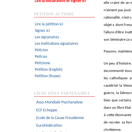
Lire la déclaration et signer ici
elle craint de se 
n’aiment pas jouir
PETITION AUTISME
rationalité, n’es
Lire la pétition ici
objet x dont Freud
Signez ici
l’allure d’être in
Les signataires
son Séminaire
Le 
Les institutions signataires
Péticion
Passons, maintenan
Peticao
Petizione
Un peu d’histoire.
Petition (English)
excommunié tous ce
Petition (Russe)
les catholiques 
cautérisé la bles
LIENS SITES PARTENAIRES
guerre, la Démocr
bien que certains 
Asso.Mondiale Psychanalyse
dans un libre Etat 
ECF Echoppe
à cette étonnante
Ecole de la Cause Freudienne
de recréer sa for
EuroFédération
chrétienne.