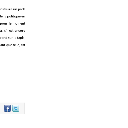
onstruire un parti
e la politique en
nt pour le moment
, s’il est encore
ont sur le tapis,
nt que telle, est