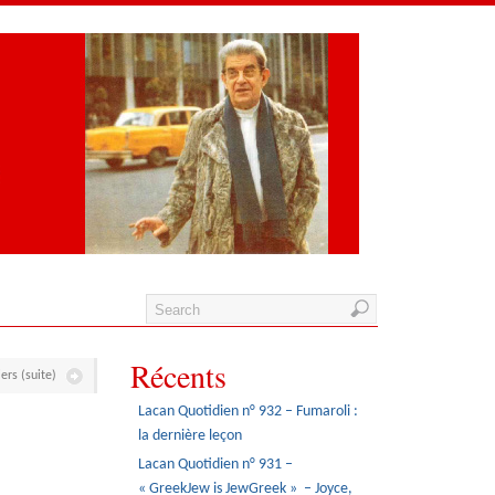
Récents
iers (suite)
Lacan Quotidien n° 932 – Fumaroli :
la dernière leçon
Lacan Quotidien n° 931 –
« GreekJew is JewGreek » – Joyce,