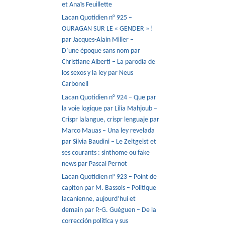
et Anaïs Feuillette
Lacan Quotidien n° 925 –
OURAGAN SUR LE « GENDER » !
par Jacques-Alain Miller –
D’une époque sans nom par
Christiane Alberti – La parodia de
los sexos y la ley par Neus
Carbonell
Lacan Quotidien n° 924 – Que par
la voie logique par Lilia Mahjoub –
Crispr lalangue, crispr lenguaje par
Marco Mauas – Una ley revelada
par Silvia Baudini – Le Zeitgeist et
ses courants : sinthome ou fake
news par Pascal Pernot
Lacan Quotidien n° 923 – Point de
capiton par M. Bassols – Politique
lacanienne, aujourd’hui et
demain par P.-G. Guéguen – De la
corrección política y sus