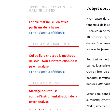
APPEL DES PSYS CONTRE
L’objet obsc
MARINE LE PEN
« On passe du Ca
Contre Marine Le Pen et les
fondateur de la
Co
partisans de la haine
– beaucoup de mon
Lire et signer la pétition ici
18 professeurs, de
PETITION AUTISME 2016
dames. Exactemen
appeler les jeune
Oui au libre choix de la méthode
Pourtant ce n’est
de soin - Non à l'interdiction de la
par les journalist
psychanalyse
Lire et signer la pétition ici
Outre-Tibre. Ce q
banques, le Vatic
PETITION MPT 2013
dans le
Gattopar
Mariage pour tous:
Venons-en, donc à
contre l’instrumentalisation de la
automatiquement l
psychanalyse.
l’Italie, avec Ber