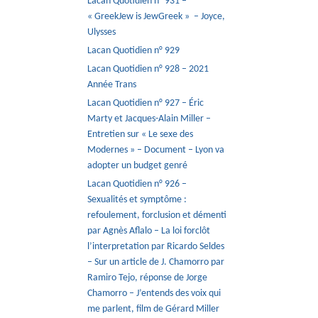
Lacan Quotidien n° 931 –
« GreekJew is JewGreek » – Joyce,
Ulysses
Lacan Quotidien n° 929
Lacan Quotidien n° 928 – 2021
Année Trans
Lacan Quotidien n° 927 – Éric
Marty et Jacques-Alain Miller –
Entretien sur « Le sexe des
Modernes » – Document – Lyon va
adopter un budget genré
Lacan Quotidien n° 926 –
Sexualités et symptôme :
refoulement, forclusion et démenti
par Agnès Aflalo – La loi forclôt
l’interpretation par Ricardo Seldes
– Sur un article de J. Chamorro par
Ramiro Tejo, réponse de Jorge
Chamorro – J’entends des voix qui
me parlent, film de Gérard Miller