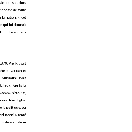
istes purs et durs
encontre de toute
 la nation, « cet
e qui lui donnait
le dit Lacan dans
1870, Pie IX avait
ché au Vatican et
 Mussolini avait
fâcheux. Après la
i Communiste. Or,
 une libre Eglise
e la politique, ou
erlusconi a tenté
e ni démocrate ni