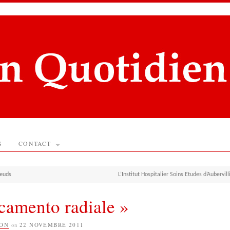
S
CONTACT
nœuds
L’Institut Hospitalier Soins Etudes d’Aubervill
amento radiale »
ION
on
22 NOVEMBRE 2011