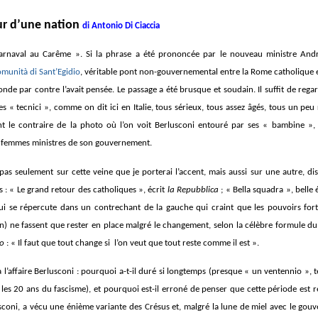
ur d’une nation
di Antonio Di Ciaccia
rnaval au Carême ». Si la phrase a été prononcée par le nouveau ministre Andr
munità di Sant’Egidio
, véritable pont non-gouvernemental entre la Rome catholique 
de par contre l’avait pensée. Le passage a été brusque et soudain. Il suffit de rega
s « tecnici », comme on dit ici en Italie, tous sérieux, tous assez âgés, tous un peu
t le contraire de la photo où l’on voit Berlusconi entouré par ses « bambine »,
s femmes ministres de son gouvernement.
 pas seulement sur cette veine que je porterai l’accent, mais aussi sur une autre, d
es : « Le grand retour des catholiques », écrit
la Repubblica
; « Bella squadra », belle 
ui se répercute dans un contrechant de la gauche qui craint que les pouvoirs forts
an) ne fassent que rester en place malgré le changement, selon la célèbre formule du
do
: « Il faut que tout change si l’on veut que tout reste comme il est ».
 l’affaire Berlusconi : pourquoi a-t-il duré si longtemps (presque « un ventennio »,
es 20 ans du fascisme), et pourquoi est-il erroné de penser que cette période est r
lusconi, a vécu une énième variante des Crésus et, malgré la lune de miel avec le gou