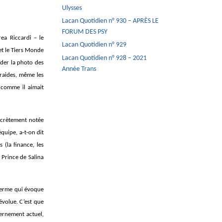
Ulysses
Lacan Quotidien n° 930 – APRÈS LE
FORUM DES PSY
ea Riccardi – le
Lacan Quotidien n° 929
et le Tiers Monde
Lacan Quotidien n° 928 – 2021
rder la photo des
Année Trans
 raides, même les
 comme il aimait
iscrètement notée
équipe, a-t-on dit
 (la finance, les
 Prince de Salina
 terme qui évoque
évolue. C’est que
vernement actuel,