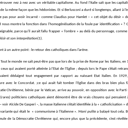
retrouver nez à nez avec un véritable capitalisme. Au fond l’Italie sait que les capital
 de la même façon que les hédonistes. Et si Berlusconi a duré si longtemps, allant à l’
t-ce pas pour avoir incarné – comme Claudius pour Hamlet – « cet objet du désir » de
 nous montre la fonction dans l’homogénéisation de la foule par identification » ? C
atteignable, parce qu’il aurait fallu frapper « l’ombre » au delà du personnage, comme 
désir et son interprétation
(1).
t à un autre point : le retour des catholiques dans l’arène.
 Tout le monde ne sait peut-être pas que lors de la prise de Rome par les Italiens, en 
ux qui avaient porté atteinte à l’Etat de l’Eglise ; depuis lors le Pape s’était retran
avaient dédaigné tout engagement par rapport au naissant Etat italien. En 1929,
sure avec le Concordat. ;ce qui avait fait tomber l’Eglise dans des bras bien plus 
atie Chrétienne, bénie par le Vatican, arrive au pouvoir, en opposition avec le Part
(rares) politiciens catholiques aient démontré être de vrais citoyens qui pensaient à
– voir Alcide De Gasperi –, la masse italienne s’était identifiée à la « catholicisation » d
 variante qui était le « communisme à l’italienne ».
Mani pulite
a balayé tout cela. B
mule de la Démocratie Chrétienne qui, encore plus que la précédente, s’est révélé