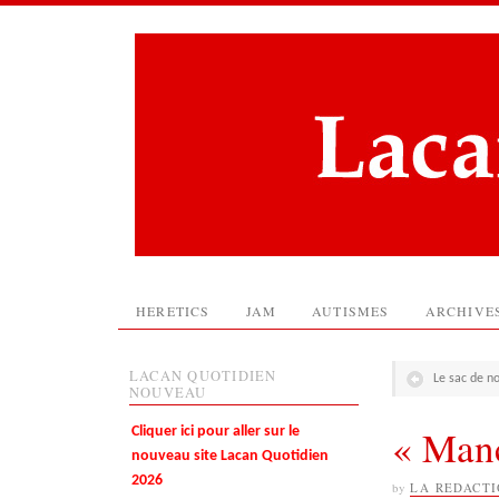
HERETICS
JAM
AUTISMES
ARCHIVE
LACAN QUOTIDIEN
Le sac de 
NOUVEAU
« Manc
Cliquer ici pour aller sur le
nouveau site Lacan Quotidien
2026
by
LA REDACT