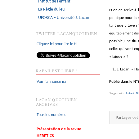
Institut de l'enfant
La Règle du jeu
Et on en arrive à 
UFORCA – Université J. Lacan
politique pour la 
tant que citoyen ?
TWITTER LACANQUOTIDIEN
équitablement dist
possible, une situ
Cliquez ici pour lire le fil
celles qui vont en
« laïque » ?
J. Lacan, « H
RAFAH EST LIBRE !
Voir l’annonce ici
Publié dans le N°
Tagged with:
Antonio Di 
LACAN QUOTIDIEN
ARCHIVES
Tous les numéros
Partagez cet 
Présentation de la revue
HERETICS