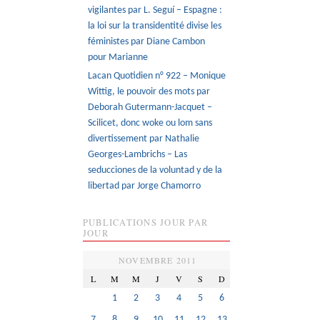
vigilantes par L. Seguí – Espagne :
la loi sur la transidentité divise les
féministes par Diane Cambon
pour Marianne
Lacan Quotidien n° 922 – Monique
Wittig, le pouvoir des mots par
Deborah Gutermann-Jacquet –
Scilicet, donc woke ou lom sans
divertissement par Nathalie
Georges-Lambrichs – Las
seducciones de la voluntad y de la
libertad par Jorge Chamorro
PUBLICATIONS JOUR PAR
JOUR
NOVEMBRE 2011
L
M
M
J
V
S
D
1
2
3
4
5
6
7
8
9
10
11
12
13