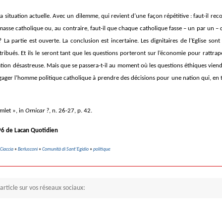
la situation actuelle. Avec un dilemme, qui revient d’une façon répétitive : faut-il rec
masse catholique ou, au contraire, faut-il que chaque catholique fasse – un par un – d
 La partie est ouverte. La conclusion est incertaine. Les dignitaires de l’Eglise so
ribués. Et ils le seront tant que les questions porteront sur l’économie pour rattraper
ation désastreuse. Mais que se passera-t-il au moment où les questions éthiques viendr
gager l’homme politique catholique à prendre des décisions pour une nation qui, en ta
amlet », in
Ornicar ?
, n. 26-27, p. 42.
96 de Lacan Quotidien
Ciaccia
•
Berlusconi
•
Comunità di Sant’Egidio
•
politique
article sur vos réseaux sociaux: