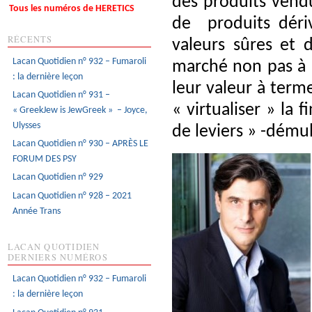
des produits vendu
Tous les numéros de HERETICS
de produits dériv
RÉCENTS
valeurs sûres et 
Lacan Quotidien n° 932 – Fumaroli
marché non pas à l
: la dernière leçon
leur valeur à term
Lacan Quotidien n° 931 –
« virtualiser » la 
« GreekJew is JewGreek » – Joyce,
Ulysses
de leviers » -démul
Lacan Quotidien n° 930 – APRÈS LE
FORUM DES PSY
Lacan Quotidien n° 929
Lacan Quotidien n° 928 – 2021
Année Trans
LACAN QUOTIDIEN
DERNIERS NUMÉROS
Lacan Quotidien n° 932 – Fumaroli
: la dernière leçon