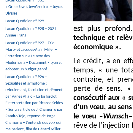
Lacan Quotidien n° 931 –
« GreekJew is JewGreek » – Joyce,
Ulysses
Lacan Quotidien n° 929
est plus profond
Lacan Quotidien n° 928 – 2021
Année Trans
technique et relèv
Lacan Quotidien n° 927 – Éric
économique ».
Marty et Jacques-Alain Miller –
Entretien sur « Le sexe des
Le crédit, a en e
Modernes » – Document – Lyon va
temps, « une tota
adopter un budget genré
Lacan Quotidien n° 926 –
contraire, et pre
Sexualités et symptôme :
perte de sens. 
refoulement, forclusion et démenti
consécutif aux « s
par Agnès Aflalo – La loi forclôt
l’interpretation par Ricardo Seldes
d’un vœu, au sens 
– Sur un article de J. Chamorro par
le vœu –
Wunsch
–
Ramiro Tejo, réponse de Jorge
Chamorro – J’entends des voix qui
rêve de l’injection 
me parlent, film de Gérard Miller