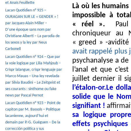
et Anaïs Feuillette
Là où les humains 
Lacan Quotidien n° 925 –
impossible à tot
OURAGAN SUR LE « GENDER » !
« réel ».
Paul K
par Jacques-Alain Miller –
D’une époque sans nom par
chroniqueur au
Christiane Alberti – La parodia de
« greed » -avidité
los sexos y la ley par Neus
Carbonell
avait rappelé plus 
Lacan Quotidien n° 924 – Que par
psychanalyse a de l
la voie logique par Lilia Mahjoub –
l’anal et que c’es
Crispr lalangue, crispr lenguaje par
Marco Mauas – Una ley revelada
juillet dernier il s
par Silvia Baudini – Le Zeitgeist et
l’étalon-or.
Le doll
ses courants : sinthome ou fake
news par Pascal Pernot
solide que le Nom
Lacan Quotidien n° 923 – Point de
signifiant !
affirmait
capiton par M. Bassols – Politique
sa logique propr
lacanienne, aujourd’hui et
demain par P.-G. Guéguen – De la
effets psychiques 
corrección política y sus