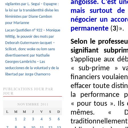
angoisse. C’est une
vigilantes par L. Seguí – Espagne :
mais surtout de 
la loi sur la transidentité divise les
féministes par Diane Cambon
négocier un accor
pour Marianne
permanente
(
3
)».
Lacan Quotidien n° 922 – Monique
Wittig, le pouvoir des mots par
Selon le professeu
Deborah Gutermann-Jacquet –
Scilicet, donc woke ou lom sans
signifiant subpri
divertissement par Nathalie
s’applique aux déb
Georges-Lambrichs – Las
« sub-prime » v
seducciones de la voluntad y de la
libertad par Jorge Chamorro
financiers voulaien
effacer toute disti
PUBLICATIONS JOUR PAR
JOUR
la performance p
« pour tous ». Il
NOVEMBRE 2011
L
M
M
J
V
S
D
mêmes. « Déb
1
2
3
4
5
6
traditionnellemen
7
8
9
10
11
12
13