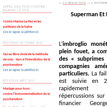
by
LA REDACTION
on
4 NOVEMB
APPEL DES PSYS CONTRE
MARINE LE PEN
Superman Et
Contre Marine Le Pen et les
partisans de la haine
Lire et signer la pétition ici
PETITION AUTISME 2016
L’
imbroglio monét
plein fouet, a co
Oui au libre choix de la méthode
des « subprimes »
de soin - Non à l'interdiction de la
psychanalyse
compagnies amér
Lire et signer la pétition ici
particuliers.
La fai
est suivie en 
PETITION MPT 2013
rapidemen
Mariage pour tous:
contre l’instrumentalisation de la
répercussions sur 
psychanalyse.
financier Geor