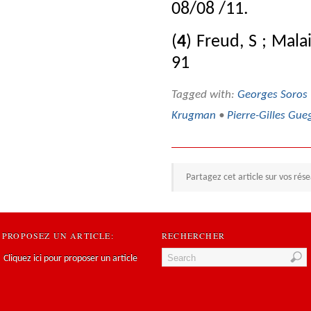
08/08 /11.
(
4
) Freud, S ; Malai
91
Tagged with:
Georges Soros
Krugman
•
Pierre-Gilles Gu
Partagez cet article sur vos rés
PROPOSEZ UN ARTICLE:
RECHERCHER
Cliquez ici pour proposer un article