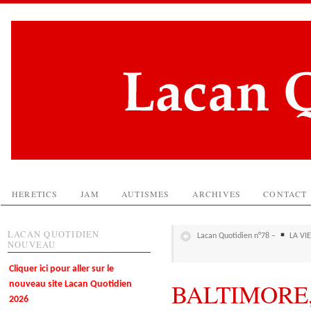
HERETICS
JAM
AUTISMES
ARCHIVES
CONTACT
LACAN QUOTIDIEN
Lacan Quotidien n°78 –
LA VI
NOUVEAU
Cliquer ici pour aller sur le
BALTIMORE, 
nouveau site Lacan Quotidien
2026