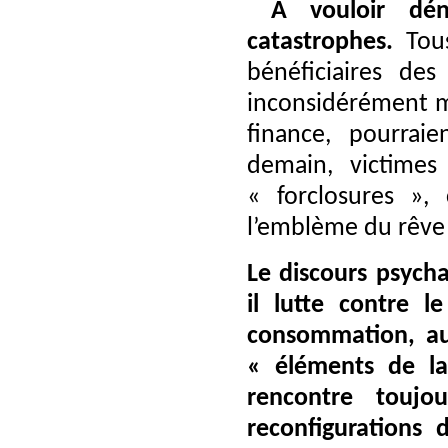
A vouloir dén
catastrophes.
Tous
bénéficiaires de
inconsidérément m
finance, pourrai
demain, victime
« forclosures », 
l’emblème du rêve 
Le discours psycha
il lutte contre l
consommation, aus
« éléments de la
rencontre toujou
reconfigurations