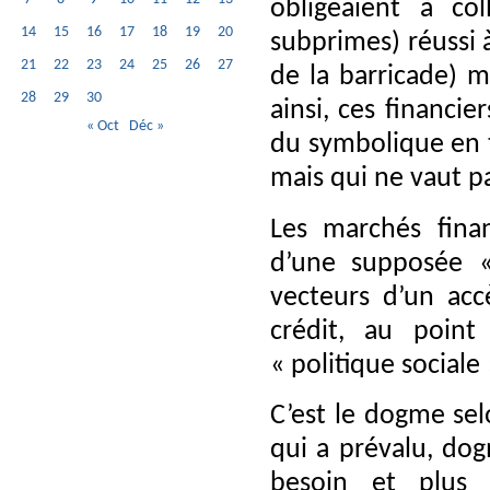
obligeaient à col
14
15
16
17
18
19
20
subprimes) réussi 
21
22
23
24
25
26
27
de la barricade) m
28
29
30
ainsi, ces financie
« Oct
Déc »
du symbolique en ta
mais qui ne vaut p
Les marchés fina
d’une supposée «
vecteurs d’un acc
crédit, au point
« politique social
C’est le dogme selo
qui a prévalu, dog
besoin et plus 