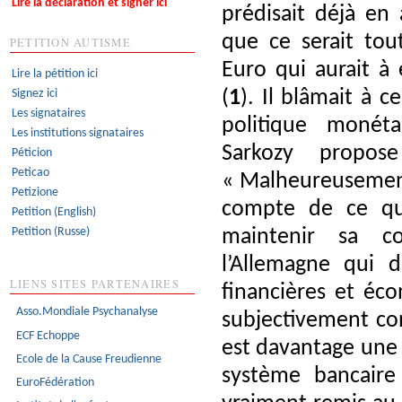
Lire la déclaration et signer ici
prédisait déjà en
que ce serait tou
PETITION AUTISME
Euro qui aurait à 
Lire la pétition ici
(
1
). Il blâmait à c
Signez ici
Les signataires
politique monéta
Les institutions signataires
Sarkozy propos
Péticion
Peticao
« Malheureusement 
Petizione
compte de ce qu’
Petition (English)
Petition (Russe)
maintenir sa co
l’Allemagne qui d
LIENS SITES PARTENAIRES
financières et éc
Asso.Mondiale Psychanalyse
subjectivement con
ECF Echoppe
est davantage une c
Ecole de la Cause Freudienne
système bancaire
EuroFédération