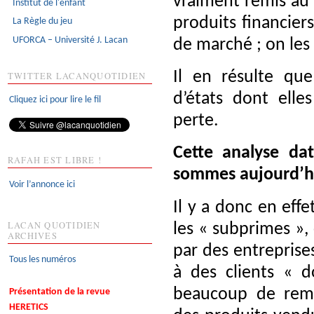
vraiment remis au 
Institut de l'enfant
produits financiers
La Règle du jeu
UFORCA – Université J. Lacan
de marché ; on les 
Il en résulte qu
TWITTER LACANQUOTIDIEN
d’états dont elle
Cliquez ici pour lire le fil
perte.
Cette analyse da
RAFAH EST LIBRE !
sommes aujourd’h
Voir l’annonce ici
Il y a donc en eff
LACAN QUOTIDIEN
les « subprimes », 
ARCHIVES
par des entreprise
Tous les numéros
à des clients « d
beaucoup de remb
Présentation de la revue
HERETICS