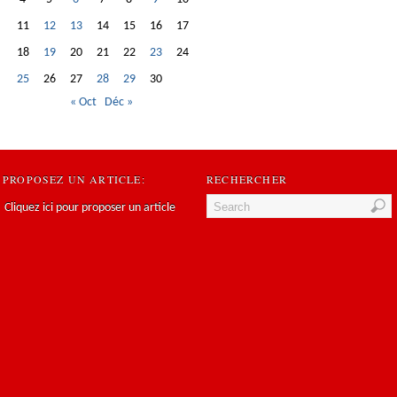
11
12
13
14
15
16
17
18
19
20
21
22
23
24
25
26
27
28
29
30
« Oct
Déc »
PROPOSEZ UN ARTICLE:
RECHERCHER
Cliquez ici pour proposer un article