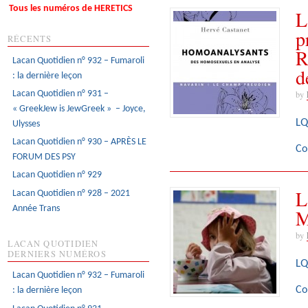
Tous les numéros de HERETICS
L
p
RÉCENTS
R
Lacan Quotidien n° 932 – Fumaroli
d
: la dernière leçon
Lacan Quotidien n° 931 –
by
« GreekJew is JewGreek » – Joyce,
LQ
Ulysses
Lacan Quotidien n° 930 – APRÈS LE
Co
FORUM DES PSY
Lacan Quotidien n° 929
L
Lacan Quotidien n° 928 – 2021
Année Trans
M
by
LACAN QUOTIDIEN
DERNIERS NUMÉROS
LQ
Lacan Quotidien n° 932 – Fumaroli
Co
: la dernière leçon