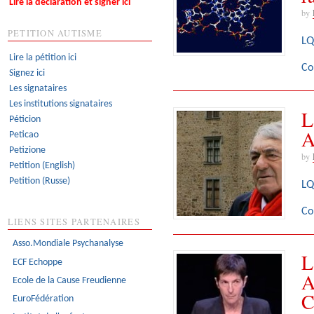
Lire la déclaration et signer ici
by
PETITION AUTISME
LQ
Lire la pétition ici
Co
Signez ici
Les signataires
Les institutions signataires
L
Péticion
A
Peticao
Petizione
by
Petition (English)
Petition (Russe)
LQ
Co
LIENS SITES PARTENAIRES
Asso.Mondiale Psychanalyse
L
ECF Echoppe
A
Ecole de la Cause Freudienne
C
EuroFédération