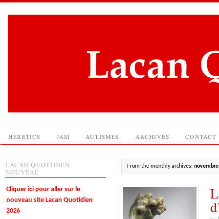
HERETICS
JAM
AUTISMES
ARCHIVES
CONTACT
LACAN QUOTIDIEN
From the monthly archives:
novembre
NOUVEAU
L
Cliquer ici pour aller sur le
nouveau site Lacan Quotidien
d
2026
by