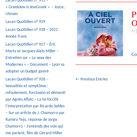
Lacan Quotidien n° 931 –
« GreekJew is JewGreek » – Joyce,
P
Ulysses
O
Lacan Quotidien n° 929
Lacan Quotidien n° 928 – 2021
by
Année Trans
Lacan Quotidien n° 927 – Éric
Marty et Jacques-Alain Miller –
Co
Entretien sur « Le sexe des
Modernes » – Document – Lyon va
adopter un budget genré
Lacan Quotidien n° 926 –
← Previous Entries
Sexualités et symptôme :
refoulement, forclusion et démenti
par Agnès Aflalo – La loi forclôt
l’interpretation par Ricardo Seldes
– Sur un article de J. Chamorro par
Ramiro Tejo, réponse de Jorge
Chamorro – J’entends des voix qui
me parlent, film de Gérard Miller