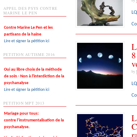
APPEL DES PSYS CONTRE
LQ
MARINE LE PEN
Co
Contre Marine Le Pen et les
partisans de la haine
Lire et signer la pétition ici
L
8
PETITION AUTISME 2016
v
Oui au libre choix de la méthode
by
de soin - Non à l'interdiction de la
psychanalyse
LQ
Lire et signer la pétition ici
Co
PETITION MPT 2013
Mariage pour tous:
L
contre l’instrumentalisation de la
C
psychanalyse.
r