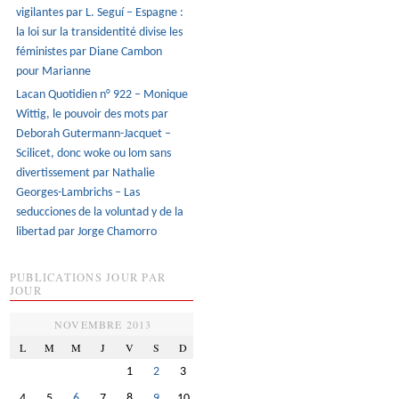
vigilantes par L. Seguí – Espagne :
la loi sur la transidentité divise les
féministes par Diane Cambon
pour Marianne
Lacan Quotidien n° 922 – Monique
Wittig, le pouvoir des mots par
Deborah Gutermann-Jacquet –
Scilicet, donc woke ou lom sans
divertissement par Nathalie
Georges-Lambrichs – Las
seducciones de la voluntad y de la
libertad par Jorge Chamorro
PUBLICATIONS JOUR PAR
JOUR
NOVEMBRE 2013
L
M
M
J
V
S
D
1
2
3
4
5
6
7
8
9
10