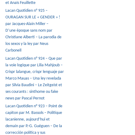
et Anaïs Feuillette
Lacan Quotidien n° 925 –
OURAGAN SUR LE « GENDER » !
par Jacques-Alain Miller –
D’une époque sans nom par
Christiane Alberti – La parodia de
los sexos y la ley par Neus
Carbonell
Lacan Quotidien n° 924 – Que par
la voie logique par Lilia Mahjoub –
Crispr lalangue, crispr lenguaje par
Marco Mauas – Una ley revelada
par Silvia Baudini – Le Zeitgeist et
ses courants : sinthome ou fake
news par Pascal Pernot
Lacan Quotidien n° 923 – Point de
capiton par M. Bassols – Politique
lacanienne, aujourd’hui et
demain par P.-G. Guéguen – De la
corrección política y sus