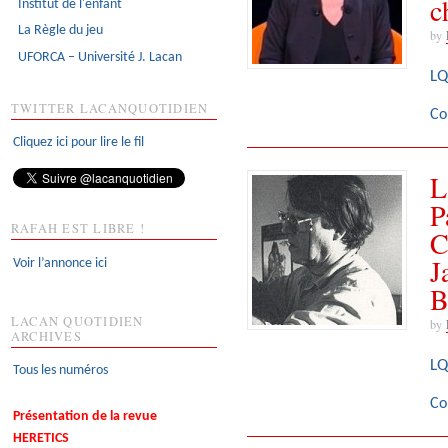
c
Institut de l'enfant
La Règle du jeu
by
UFORCA – Université J. Lacan
LQ
TWITTER LACANQUOTIDIEN
Co
Cliquez ici pour lire le fil
L
P
RAFAH EST LIBRE !
C
J
Voir l’annonce ici
B
LACAN QUOTIDIEN
by
ARCHIVES
LQ
Tous les numéros
Co
Présentation de la revue
HERETICS