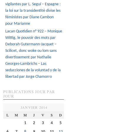
vigilantes par L. Seguí – Espagne :
la loi sur la transidentité divise les
féministes par Diane Cambon
pour Marianne
Lacan Quotidien n° 922 – Monique
Wittig, le pouvoir des mots par
Deborah Gutermann-Jacquet –
Scilicet, donc woke ou lom sans
divertissement par Nathalie
Georges-Lambrichs – Las
seducciones de la voluntad y de la
libertad par Jorge Chamorro
PUBLICATIONS JOUR PAR
JOUR
JANVIER 2014
L
M
M
J
V
S
D
1
2
3
4
5
6
7
8
9
10
11
12