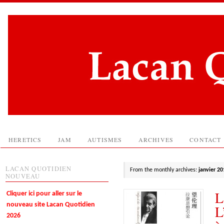
HERETICS
JAM
AUTISMES
ARCHIVES
CONTACT
LACAN QUOTIDIEN
From the monthly archives:
janvier 20
NOUVEAU
L
Cliquer ici pour aller sur le
nouveau site Lacan Quotidien
L
2026