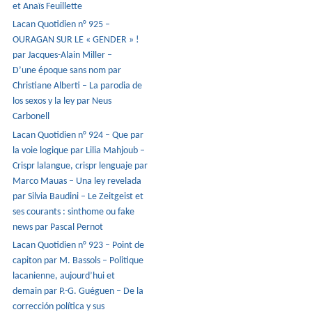
et Anaïs Feuillette
Lacan Quotidien n° 925 –
OURAGAN SUR LE « GENDER » !
par Jacques-Alain Miller –
D’une époque sans nom par
Christiane Alberti – La parodia de
los sexos y la ley par Neus
Carbonell
Lacan Quotidien n° 924 – Que par
la voie logique par Lilia Mahjoub –
Crispr lalangue, crispr lenguaje par
Marco Mauas – Una ley revelada
par Silvia Baudini – Le Zeitgeist et
ses courants : sinthome ou fake
news par Pascal Pernot
Lacan Quotidien n° 923 – Point de
capiton par M. Bassols – Politique
lacanienne, aujourd’hui et
demain par P.-G. Guéguen – De la
corrección política y sus