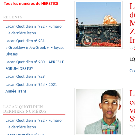
L
Tous les numéros de HERETICS
d
RÉCENTS
M
Lacan Quotidien n° 932 – Fumaroli
Z
: la dernière leçon
I
Lacan Quotidien n° 931 –
by
« GreekJew is JewGreek » – Joyce,
Ulysses
LQ
Lacan Quotidien n° 930 – APRÈS LE
FORUM DES PSY
Co
Lacan Quotidien n° 929
Lacan Quotidien n° 928 – 2021
L
Année Trans
c
v
LACAN QUOTIDIEN
DERNIERS NUMÉROS
S
Lacan Quotidien n° 932 – Fumaroli
by
: la dernière leçon