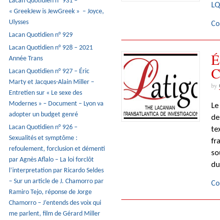
Lacan Quotidien n° 931 –
LQ
« GreekJew is JewGreek » – Joyce,
Ulysses
Co
Lacan Quotidien n° 929
Lacan Quotidien n° 928 – 2021
É
Année Trans
C
Lacan Quotidien n° 927 – Éric
Marty et Jacques-Alain Miller –
by
Entretien sur « Le sexe des
Modernes » – Document – Lyon va
Le
adopter un budget genré
de
Lacan Quotidien n° 926 –
te
Sexualités et symptôme :
fr
refoulement, forclusion et démenti
so
par Agnès Aflalo – La loi forclôt
du
l’interpretation par Ricardo Seldes
– Sur un article de J. Chamorro par
Co
Ramiro Tejo, réponse de Jorge
Chamorro – J’entends des voix qui
me parlent, film de Gérard Miller