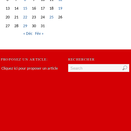
13
14
15
16
17
18
19
20
21
22
23
24
25
26
27
28
29
30
31
« Déc
Fév »
PROPOSEZ UN ARTICLE:
RECHERCHER
Cliquez ici pour proposer un article