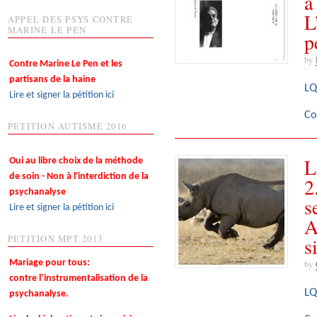
à
L
APPEL DES PSYS CONTRE
MARINE LE PEN
p
by
Contre Marine Le Pen et les
partisans de la haine
LQ
Lire et signer la pétition ici
Co
PETITION AUTISME 2016
L
Oui au libre choix de la méthode
de soin - Non à l'interdiction de la
2
psychanalyse
s
Lire et signer la pétition ici
A
s
PETITION MPT 2013
Mariage pour tous:
by
contre l’instrumentalisation de la
LQ
psychanalyse.