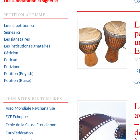
Co
Lire la déclaration et signer ici
PETITION AUTISME
L
Lire la pétition ici
p
Signez ici
u
Les signataires
Les institutions signataires
E
Péticion
by
Peticao
Petizione
LQ
Petition (English)
Petition (Russe)
Co
LIENS SITES PARTENAIRES
L
Asso.Mondiale Psychanalyse
a
ECF Echoppe
–
Ecole de la Cause Freudienne
d
EuroFédération