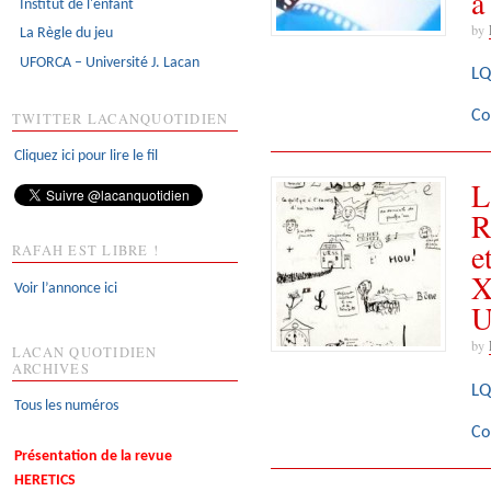
à
Institut de l'enfant
by
La Règle du jeu
UFORCA – Université J. Lacan
LQ
Co
TWITTER LACANQUOTIDIEN
Cliquez ici pour lire le fil
L
R
e
RAFAH EST LIBRE !
X
Voir l’annonce ici
U
by
LACAN QUOTIDIEN
ARCHIVES
LQ
Tous les numéros
Co
Présentation de la revue
HERETICS