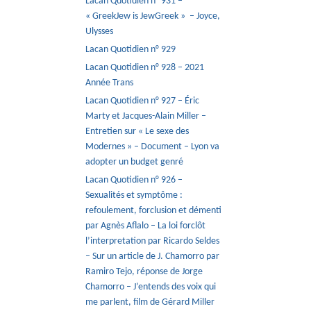
Lacan Quotidien n° 931 –
« GreekJew is JewGreek » – Joyce,
Ulysses
Lacan Quotidien n° 929
Lacan Quotidien n° 928 – 2021
Année Trans
Lacan Quotidien n° 927 – Éric
Marty et Jacques-Alain Miller –
Entretien sur « Le sexe des
Modernes » – Document – Lyon va
adopter un budget genré
Lacan Quotidien n° 926 –
Sexualités et symptôme :
refoulement, forclusion et démenti
par Agnès Aflalo – La loi forclôt
l’interpretation par Ricardo Seldes
– Sur un article de J. Chamorro par
Ramiro Tejo, réponse de Jorge
Chamorro – J’entends des voix qui
me parlent, film de Gérard Miller