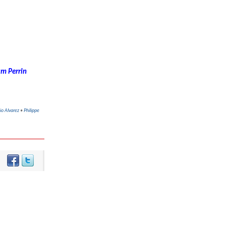
am Perrin
cio Alvarez
•
Philippe