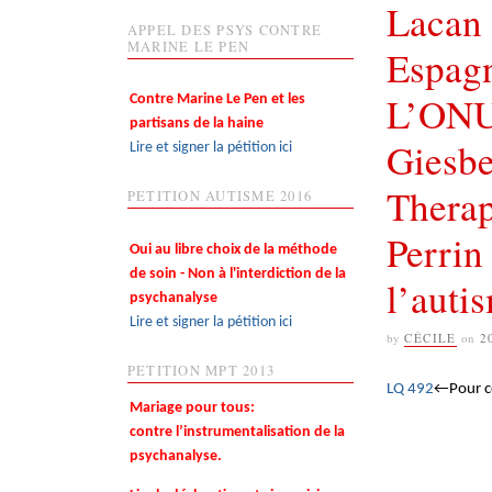
Lacan 
APPEL DES PSYS CONTRE
MARINE LE PEN
Espag
L’ONU 
Contre Marine Le Pen et les
partisans de la haine
Giesbe
Lire et signer la pétition ici
Therap
PETITION AUTISME 2016
Perrin 
Oui au libre choix de la méthode
de soin - Non à l'interdiction de la
l’auti
psychanalyse
Lire et signer la pétition ici
by
CÉCILE
on
2
PETITION MPT 2013
LQ 492
←Pour con
Mariage pour tous:
contre l’instrumentalisation de la
psychanalyse.