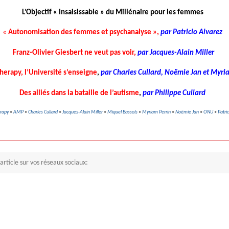
L’Objectif « insaisissable » du Millénaire pour les femmes
«
Autonomisation des femmes et psychanalyse »,
par Patricio Alvarez
Franz-Olivier Giesbert ne veut pas voir,
par Jacques-Alain Miller
Therapy, l’Université s’enseigne
,
par Charles Cullard, Noëmie Jan et Myri
Des alliés dans la bataille de l’autisme
,
par Philippe Cullard
erapy
•
AMP
•
Charles Cullard
•
Jacques-Alain Miller
•
Miquel Bassols
•
Myriam Perrin
•
Noëmie Jan
•
ONU
•
Patri
article sur vos réseaux sociaux: