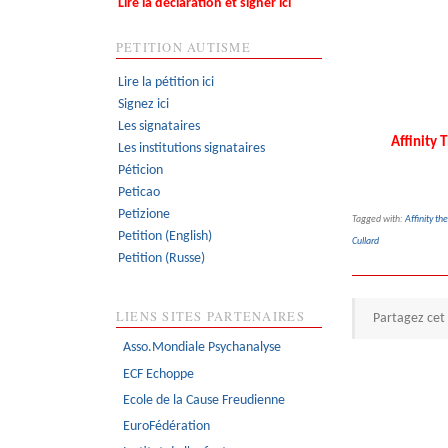
Lire la déclaration et signer ici
PETITION AUTISME
Lire la pétition ici
Signez ici
Les signataires
Affinity 
Les institutions signataires
Péticion
Peticao
Petizione
Tagged with:
Affinity th
Petition (English)
Cullard
Petition (Russe)
LIENS SITES PARTENAIRES
Partagez cet 
Asso.Mondiale Psychanalyse
ECF Echoppe
Ecole de la Cause Freudienne
EuroFédération