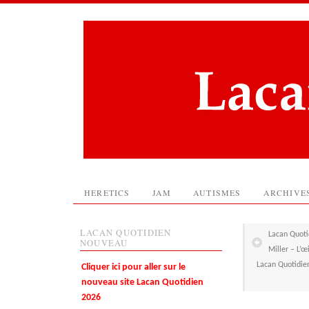
HERETICS
JAM
AUTISMES
ARCHIVE
LACAN QUOTIDIEN
Lacan Quoti
NOUVEAU
Miller – L’
Lacan Quotidien
Cliquer ici pour aller sur le
nouveau site Lacan Quotidien
2026