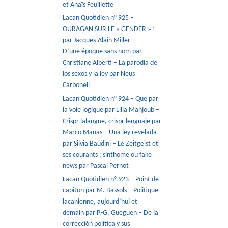
et Anaïs Feuillette
Lacan Quotidien n° 925 –
OURAGAN SUR LE « GENDER » !
par Jacques-Alain Miller –
D’une époque sans nom par
Christiane Alberti – La parodia de
los sexos y la ley par Neus
Carbonell
Lacan Quotidien n° 924 – Que par
la voie logique par Lilia Mahjoub –
Crispr lalangue, crispr lenguaje par
Marco Mauas – Una ley revelada
par Silvia Baudini – Le Zeitgeist et
ses courants : sinthome ou fake
news par Pascal Pernot
Lacan Quotidien n° 923 – Point de
capiton par M. Bassols – Politique
lacanienne, aujourd’hui et
demain par P.-G. Guéguen – De la
corrección política y sus