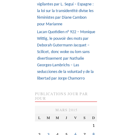
vigilantes par L. Seguí – Espagne :
la loi sur la transidentité divise les
féministes par Diane Cambon
pour Marianne
Lacan Quotidien n° 922 – Monique
Wittig, le pouvoir des mots par
Deborah Gutermann-Jacquet –
Scilicet, donc woke ou lom sans
divertissement par Nathalie
Georges-Lambrichs – Las
seducciones de la voluntad y de la
libertad par Jorge Chamorro
PUBLICATIONS JOUR PAR
JOUR
MARS 2015
L
M
M
J
V
S
D
1
2
3
4
5
6
7
8