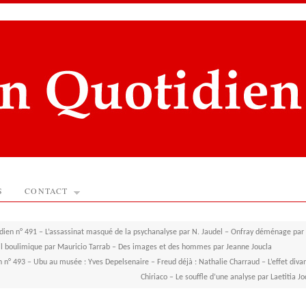
S
CONTACT
dien n° 491 – L’assassinat masqué de la psychanalyse par N. Jaudel – Onfray déménage par
œil boulimique par Mauricio Tarrab – Des images et des hommes par Jeanne Joucla
 n° 493 – Ubu au musée : Yves Depelsenaire – Freud déjà : Nathalie Charraud – L’effet diva
Chiriaco – Le souffle d’une analyse par Laetitia J