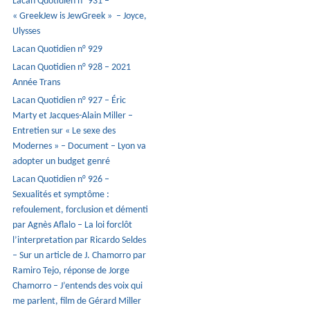
Lacan Quotidien n° 931 –
« GreekJew is JewGreek » – Joyce,
Ulysses
Lacan Quotidien n° 929
Lacan Quotidien n° 928 – 2021
Année Trans
Lacan Quotidien n° 927 – Éric
Marty et Jacques-Alain Miller –
Entretien sur « Le sexe des
Modernes » – Document – Lyon va
adopter un budget genré
Lacan Quotidien n° 926 –
Sexualités et symptôme :
refoulement, forclusion et démenti
par Agnès Aflalo – La loi forclôt
l’interpretation par Ricardo Seldes
– Sur un article de J. Chamorro par
Ramiro Tejo, réponse de Jorge
Chamorro – J’entends des voix qui
me parlent, film de Gérard Miller