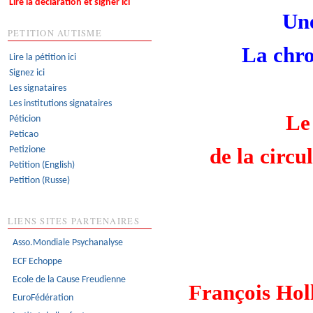
Lire la déclaration et signer ici
Une
PETITION AUTISME
La chr
Lire la pétition ici
Signez ici
Les signataires
Les institutions signataires
Le 
Péticion
Peticao
Petizione
de la circu
Petition (English)
Petition (Russe)
LIENS SITES PARTENAIRES
Asso.Mondiale Psychanalyse
ECF Echoppe
Ecole de la Cause Freudienne
François Holl
EuroFédération