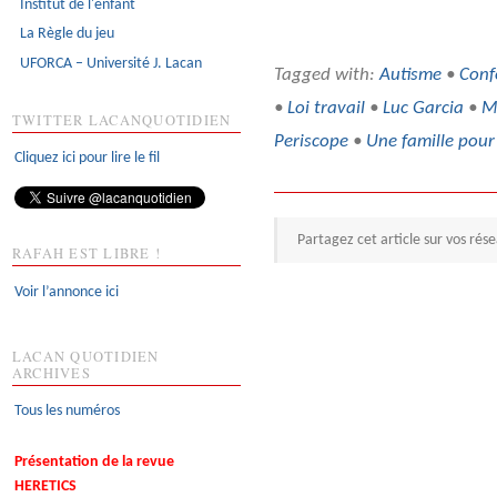
Institut de l'enfant
La Règle du jeu
UFORCA – Université J. Lacan
Tagged with:
Autisme
•
Conf
•
Loi travail
•
Luc Garcia
•
M
TWITTER LACANQUOTIDIEN
Periscope
•
Une famille pou
Cliquez ici pour lire le fil
Partagez cet article sur vos rés
RAFAH EST LIBRE !
Voir l’annonce ici
LACAN QUOTIDIEN
ARCHIVES
Tous les numéros
Présentation de la revue
HERETICS