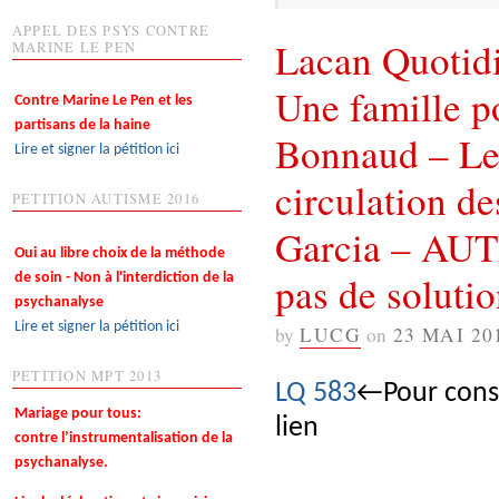
APPEL DES PSYS CONTRE
Lacan Quotidi
MARINE LE PEN
Une famille p
Contre Marine Le Pen et les
partisans de la haine
Bonnaud – Le d
Lire et signer la pétition ici
circulation de
PETITION AUTISME 2016
Garcia – AUT
Oui au libre choix de la méthode
pas de soluti
de soin - Non à l'interdiction de la
psychanalyse
Lire et signer la pétition ici
by
LUCG
on
23 MAI 20
PETITION MPT 2013
LQ 583
←Pour consu
Mariage pour tous:
lien
contre l’instrumentalisation de la
psychanalyse.