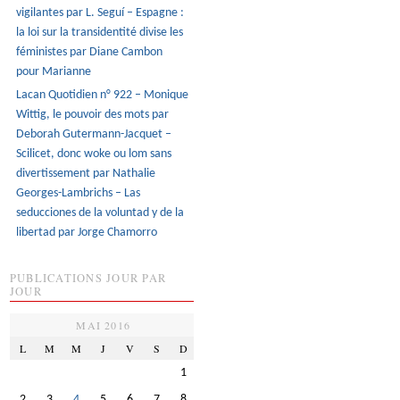
vigilantes par L. Seguí – Espagne :
la loi sur la transidentité divise les
féministes par Diane Cambon
pour Marianne
Lacan Quotidien n° 922 – Monique
Wittig, le pouvoir des mots par
Deborah Gutermann-Jacquet –
Scilicet, donc woke ou lom sans
divertissement par Nathalie
Georges-Lambrichs – Las
seducciones de la voluntad y de la
libertad par Jorge Chamorro
PUBLICATIONS JOUR PAR
JOUR
MAI 2016
L
M
M
J
V
S
D
1
2
3
4
5
6
7
8