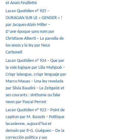
et Anaïs Feuillette
Lacan Quotidien n° 925 –
OURAGAN SUR LE « GENDER » !
par Jacques-Alain Miller –
D’une époque sans nom par
Christiane Alberti – La parodia de
los sexos y la ley par Neus
Carbonell
Lacan Quotidien n° 924 – Que par
la voie logique par Lilia Mahjoub –
Crispr lalangue, crispr lenguaje par
Marco Mauas – Una ley revelada
par Silvia Baudini – Le Zeitgeist et
ses courants : sinthome ou fake
news par Pascal Pernot
Lacan Quotidien n° 923 – Point de
capiton par M. Bassols – Politique
lacanienne, aujourd’hui et
demain par P.-G. Guéguen – De la
corrección política y sus