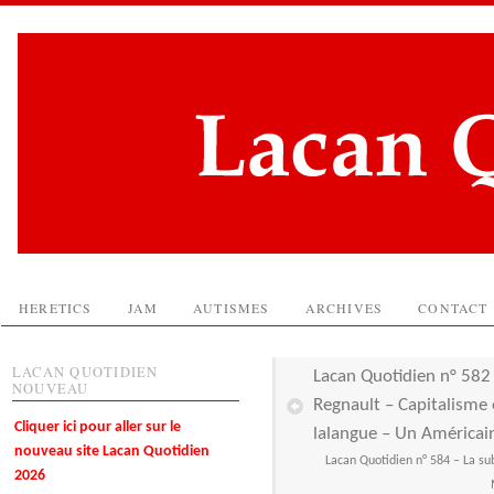
HERETICS
JAM
AUTISMES
ARCHIVES
CONTACT
LACAN QUOTIDIEN
Lacan Quotidien n° 582 – 
NOUVEAU
Regnault – Capitalisme e
Cliquer ici pour aller sur le
lalangue – Un Américain
nouveau site Lacan Quotidien
Lacan Quotidien n° 584 – La sub
2026