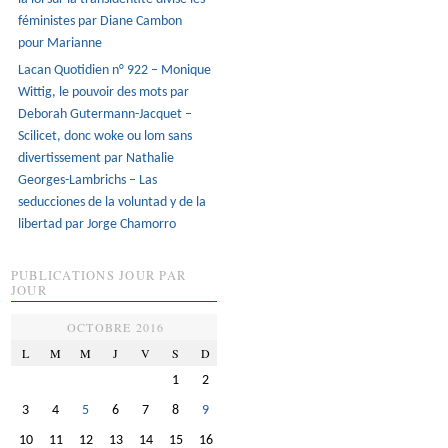
féministes par Diane Cambon
pour Marianne
Lacan Quotidien n° 922 – Monique
Wittig, le pouvoir des mots par
Deborah Gutermann-Jacquet –
Scilicet, donc woke ou lom sans
divertissement par Nathalie
Georges-Lambrichs – Las
seducciones de la voluntad y de la
libertad par Jorge Chamorro
PUBLICATIONS JOUR PAR
JOUR
OCTOBRE 2016
L
M
M
J
V
S
D
1
2
3
4
5
6
7
8
9
10
11
12
13
14
15
16