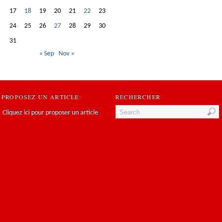
17
18
19
20
21
22
23
24
25
26
27
28
29
30
31
« Sep
Nov »
PROPOSEZ UN ARTICLE:
RECHERCHER
Cliquez ici pour proposer un article