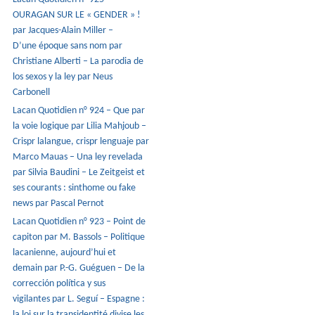
OURAGAN SUR LE « GENDER » !
par Jacques-Alain Miller –
D’une époque sans nom par
Christiane Alberti – La parodia de
los sexos y la ley par Neus
Carbonell
Lacan Quotidien n° 924 – Que par
la voie logique par Lilia Mahjoub –
Crispr lalangue, crispr lenguaje par
Marco Mauas – Una ley revelada
par Silvia Baudini – Le Zeitgeist et
ses courants : sinthome ou fake
news par Pascal Pernot
Lacan Quotidien n° 923 – Point de
capiton par M. Bassols – Politique
lacanienne, aujourd’hui et
demain par P.-G. Guéguen – De la
corrección política y sus
vigilantes par L. Seguí – Espagne :
la loi sur la transidentité divise les