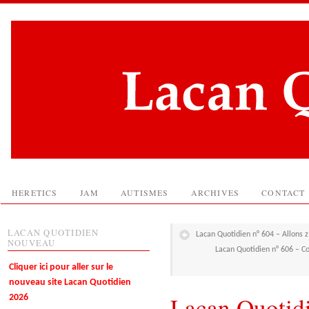
HERETICS
JAM
AUTISMES
ARCHIVES
CONTACT
LACAN QUOTIDIEN
Lacan Quotidien n° 604 – Allons z’
NOUVEAU
Lacan Quotidien n° 606 – Co
Cliquer ici pour aller sur le
nouveau site Lacan Quotidien
Lacan Quotidi
2026