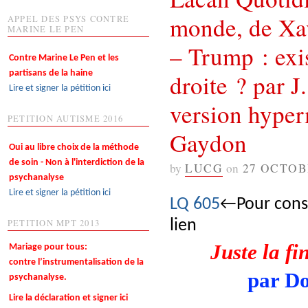
monde, de Xav
APPEL DES PSYS CONTRE
MARINE LE PEN
– Trump : exi
Contre Marine Le Pen et les
partisans de la haine
droite ? par J
Lire et signer la pétition ici
version hyper
PETITION AUTISME 2016
Gaydon
Oui au libre choix de la méthode
de soin - Non à l'interdiction de la
by
LUCG
on
27 OCTOB
psychanalyse
Lire et signer la pétition ici
LQ 605
←Pour consu
lien
PETITION MPT 2013
Juste la f
Mariage pour tous:
contre l’instrumentalisation de la
par D
psychanalyse.
Lire la déclaration et signer ici