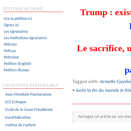
PETITION AUTISME
Trump : exist
Lire la pétition ici
Signez ici
Les signataires
Les institutions signataires
Péticion
Le sacrifice,
Peticao
Petizione
Petition (English)
p
Petition (Russe)
Tagged with:
Armelle Gaydo
LIENS SITES PARTENAIRES
•
Juste la fin du monde le fil
Asso.Mondiale Psychanalyse
ECF Echoppe
Ecole de la Cause Freudienne
Partagez cet article sur vos rés
EuroFédération
Institut de l'enfant