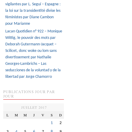
vigilantes par L. Seguí – Espagne :
la loi sur la transidentité divise les
féministes par Diane Cambon
pour Marianne
Lacan Quotidien n° 922 – Monique
Wittig, le pouvoir des mots par
Deborah Gutermann-Jacquet –
Scilicet, donc woke ou lom sans
divertissement par Nathalie
Georges-Lambrichs – Las
seducciones de la voluntad y de la
libertad par Jorge Chamorro
PUBLICATIONS JOUR PAR
JOUR
JUILLET 2017
L
M
M
J
V
S
D
1
2
3
4
5
6
7
8
9