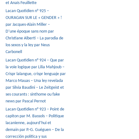
et Anaïs Feuillette
Lacan Quotidien n° 925 –
OURAGAN SUR LE « GENDER » !
par Jacques-Alain Miller –
D’une époque sans nom par
Christiane Alberti – La parodia de
los sexos y la ley par Neus
Carbonell
Lacan Quotidien n° 924 – Que par
la voie logique par Lilia Mahjoub –
Crispr lalangue, crispr lenguaje par
Marco Mauas – Una ley revelada
par Silvia Baudini – Le Zeitgeist et
ses courants : sinthome ou fake
news par Pascal Pernot
Lacan Quotidien n° 923 – Point de
capiton par M. Bassols – Politique
lacanienne, aujourd’hui et
demain par P.-G. Guéguen – De la
corrección política y sus