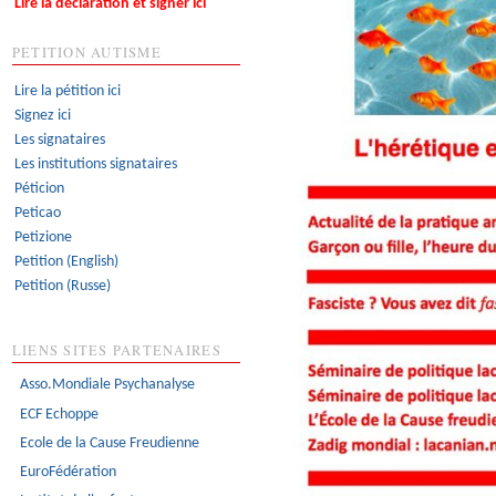
Lire la déclaration et signer ici
PETITION AUTISME
Lire la pétition ici
Signez ici
Les signataires
Les institutions signataires
Péticion
Peticao
Petizione
Petition (English)
Petition (Russe)
LIENS SITES PARTENAIRES
Asso.Mondiale Psychanalyse
ECF Echoppe
Ecole de la Cause Freudienne
EuroFédération