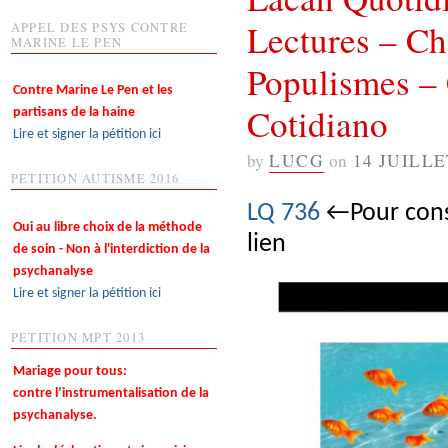
Lectures – C
APPEL DES PSYS CONTRE
MARINE LE PEN
Populismes – 
Contre Marine Le Pen et les
Cotidiano
partisans de la haine
Lire et signer la pétition ici
by
LUCG
on
14 JUILLE
PETITION AUTISME 2016
LQ 736
←Pour consu
Oui au libre choix de la méthode
lien
de soin - Non à l'interdiction de la
psychanalyse
Lire et signer la pétition ici
PETITION MPT 2013
Mariage pour tous:
contre l’instrumentalisation de la
psychanalyse.