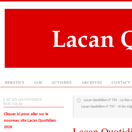
HERETICS
JAM
AUTISMES
ARCHIVES
CONTACT
LACAN QUOTIDIEN
Lacan Quotidien n° 735 – Le lien 
NOUVEAU
Lacan Quotidien n° 737 – Si les mi
Cliquer ici pour aller sur le
nouveau site Lacan Quotidien
Lacan Quotid
2026