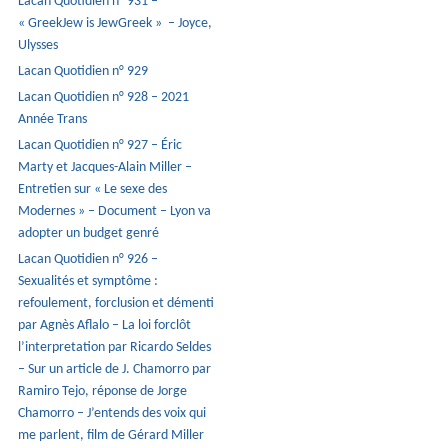
Lacan Quotidien n° 931 –
« GreekJew is JewGreek » – Joyce,
Ulysses
Lacan Quotidien n° 929
Lacan Quotidien n° 928 – 2021
Année Trans
Lacan Quotidien n° 927 – Éric
Marty et Jacques-Alain Miller –
Entretien sur « Le sexe des
Modernes » – Document – Lyon va
adopter un budget genré
Lacan Quotidien n° 926 –
Sexualités et symptôme :
refoulement, forclusion et démenti
par Agnès Aflalo – La loi forclôt
l’interpretation par Ricardo Seldes
– Sur un article de J. Chamorro par
Ramiro Tejo, réponse de Jorge
Chamorro – J’entends des voix qui
me parlent, film de Gérard Miller