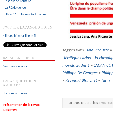
Institut de l'enfant
La Règle du jeu
UFORCA – Université J. Lacan
TWITTER LACANQUOTIDIEN
Cliquez ici pour lire le fil
Tagged with:
Ana Ricaurte
•
RAFAH EST LIBRE !
Hérétiques ados – la chroni
movida Zadig 1
•
LACAN CO
Voir l’annonce ici
Philippe De Georges
•
Philip
•
Reginald Blanchet
•
Turin
LACAN QUOTIDIEN
ARCHIVES
Tous les numéros
Partagez cet article sur vos rés
Présentation de la revue
HERETICS