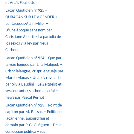
et Anaïs Feuillette
Lacan Quotidien n° 925 –
OURAGAN SUR LE « GENDER » !
par Jacques-Alain Miller –
D’une époque sans nom par
Christiane Alberti – La parodia de
los sexos y la ley par Neus
Carbonell
Lacan Quotidien n° 924 – Que par
la voie logique par Lilia Mahjoub –
Crispr lalangue, crispr lenguaje par
Marco Mauas – Una ley revelada
par Silvia Baudini – Le Zeitgeist et
ses courants : sinthome ou fake
news par Pascal Pernot
Lacan Quotidien n° 923 – Point de
capiton par M. Bassols – Politique
lacanienne, aujourd’hui et
demain par P.-G. Guéguen – De la
corrección política y sus