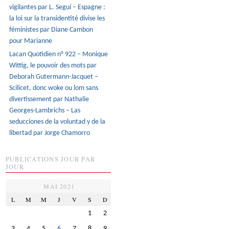
vigilantes par L. Seguí – Espagne :
la loi sur la transidentité divise les
féministes par Diane Cambon
pour Marianne
Lacan Quotidien n° 922 – Monique
Wittig, le pouvoir des mots par
Deborah Gutermann-Jacquet –
Scilicet, donc woke ou lom sans
divertissement par Nathalie
Georges-Lambrichs – Las
seducciones de la voluntad y de la
libertad par Jorge Chamorro
PUBLICATIONS JOUR PAR
JOUR
MAI 2021
L
M
M
J
V
S
D
1
2
3
4
5
6
7
8
9