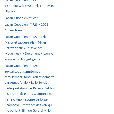
Lacan Quotidien n° 931 –
« GreekJew is JewGreek » – Joyce,
Ulysses
Lacan Quotidien n° 929
Lacan Quotidien n° 928 – 2021
Année Trans
Lacan Quotidien n° 927 – Éric
Marty et Jacques-Alain Miller –
Entretien sur « Le sexe des
Modernes » – Document – Lyon va
adopter un budget genré
Lacan Quotidien n° 926 –
Sexualités et symptôme :
refoulement, forclusion et démenti
par Agnès Aflalo – La loi forclôt
l’interpretation par Ricardo Seldes
– Sur un article de J. Chamorro par
Ramiro Tejo, réponse de Jorge
Chamorro – J’entends des voix qui
me parlent, film de Gérard Miller