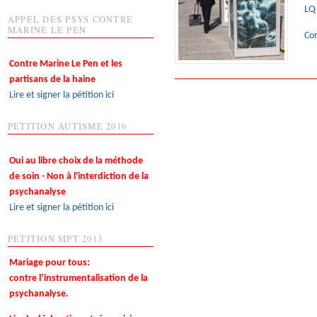
LQ
APPEL DES PSYS CONTRE
MARINE LE PEN
Co
Contre Marine Le Pen et les
partisans de la haine
Lire et signer la pétition ici
PETITION AUTISME 2016
Oui au libre choix de la méthode
de soin - Non à l'interdiction de la
psychanalyse
Lire et signer la pétition ici
PETITION MPT 2013
Mariage pour tous:
contre l’instrumentalisation de la
psychanalyse.