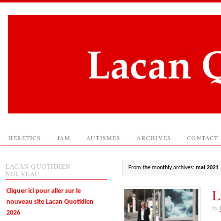
HERETICS
JAM
AUTISMES
ARCHIVES
CONTACT
LACAN QUOTIDIEN
From the monthly archives:
mai 2021
NOUVEAU
L
Cliquer ici pour aller sur le
nouveau site Lacan Quotidien
by
2026