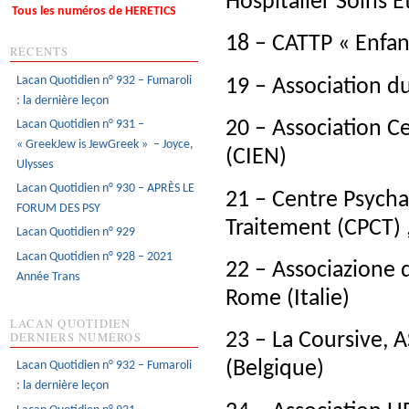
Hospitalier Soins E
Tous les numéros de HERETICS
18 – CATTP « Enfan
RÉCENTS
Lacan Quotidien n° 932 – Fumaroli
19 – Association d
: la dernière leçon
Lacan Quotidien n° 931 –
20 – Association Ce
« GreekJew is JewGreek » – Joyce,
(CIEN)
Ulysses
Lacan Quotidien n° 930 – APRÈS LE
21 – Centre Psycha
FORUM DES PSY
Traitement (CPCT) 
Lacan Quotidien n° 929
Lacan Quotidien n° 928 – 2021
22 – Associazione d
Année Trans
Rome (Italie)
LACAN QUOTIDIEN
DERNIERS NUMÉROS
23 – La Coursive, A
(Belgique)
Lacan Quotidien n° 932 – Fumaroli
: la dernière leçon