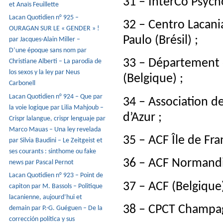
31 – InterCo Psych
et Anaïs Feuillette
Lacan Quotidien n° 925 –
32 – Centro Lacani
OURAGAN SUR LE « GENDER » !
Paulo (Brésil) ;
par Jacques-Alain Miller –
D’une époque sans nom par
33 – Département 
Christiane Alberti – La parodia de
los sexos y la ley par Neus
(Belgique) ;
Carbonell
Lacan Quotidien n° 924 – Que par
34 – Association d
la voie logique par Lilia Mahjoub –
d’Azur ;
Crispr lalangue, crispr lenguaje par
Marco Mauas – Una ley revelada
35 – ACF Île de Fra
par Silvia Baudini – Le Zeitgeist et
ses courants : sinthome ou fake
36 – ACF Normandi
news par Pascal Pernot
Lacan Quotidien n° 923 – Point de
37 – ACF (Belgique)
capiton par M. Bassols – Politique
lacanienne, aujourd’hui et
38 – CPCT Champa
demain par P.-G. Guéguen – De la
corrección política y sus