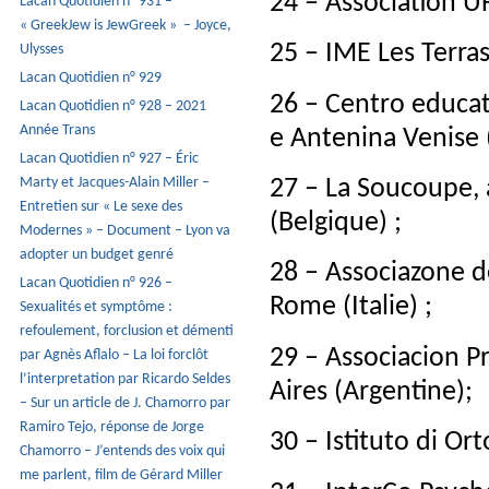
24 – Association U
Lacan Quotidien n° 931 –
« GreekJew is JewGreek » – Joyce,
25 – IME Les Terras
Ulysses
Lacan Quotidien n° 929
26 – Centro educat
Lacan Quotidien n° 928 – 2021
Année Trans
e Antenina Venise (
Lacan Quotidien n° 927 – Éric
Marty et Jacques-Alain Miller –
27 – La Soucoupe, a
Entretien sur « Le sexe des
(Belgique) ;
Modernes » – Document – Lyon va
adopter un budget genré
28 – Associazone de
Lacan Quotidien n° 926 –
Rome (Italie) ;
Sexualités et symptôme :
refoulement, forclusion et démenti
29 – Associacion P
par Agnès Aflalo – La loi forclôt
l’interpretation par Ricardo Seldes
Aires (Argentine);
– Sur un article de J. Chamorro par
Ramiro Tejo, réponse de Jorge
30 – Istituto di Ort
Chamorro – J’entends des voix qui
me parlent, film de Gérard Miller