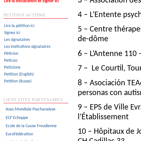
3 – Association de
Lire la déclaration et signer ici
4 – L’Entente psyc
PETITION AUTISME
Lire la pétition ici
5 – Centre thérape
Signez ici
de-dôme
Les signataires
Les institutions signataires
6 – L’Antenne 110 
Péticion
Peticao
7 – Le Courtil, Tou
Petizione
Petition (English)
Petition (Russe)
8 – Asociación TEA
personas con auti
LIENS SITES PARTENAIRES
9 – EPS de Ville Ev
Asso.Mondiale Psychanalyse
l’Établissement
ECF Echoppe
Ecole de la Cause Freudienne
10 – Hôpitaux de Jo
EuroFédération