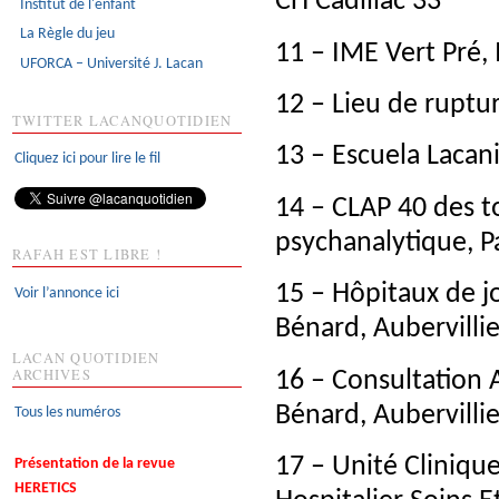
CH Cadillac 33
Institut de l'enfant
La Règle du jeu
11 – IME Vert Pré, 
UFORCA – Université J. Lacan
12 – Lieu de rupt
TWITTER LACANQUOTIDIEN
13 – Escuela Lacan
Cliquez ici pour lire le fil
14 – CLAP 40 des to
psychanalytique, P
RAFAH EST LIBRE !
15 – Hôpitaux de jo
Voir l’annonce ici
Bénard, Aubervillie
LACAN QUOTIDIEN
ARCHIVES
16 – Consultation 
Bénard, Aubervillie
Tous les numéros
17 – Unité Cliniqu
Présentation de la revue
HERETICS