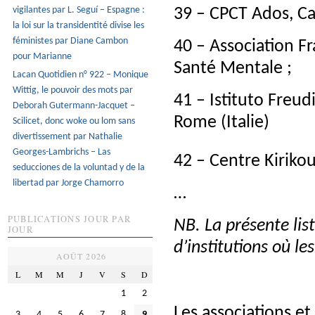
vigilantes par L. Seguí – Espagne :
39 – CPCT Ados, Car
la loi sur la transidentité divise les
féministes par Diane Cambon
40 – Association F
pour Marianne
Santé Mentale ;
Lacan Quotidien n° 922 – Monique
Wittig, le pouvoir des mots par
41 – Istituto Freudi
Deborah Gutermann-Jacquet –
Rome (Italie)
Scilicet, donc woke ou lom sans
divertissement par Nathalie
Georges-Lambrichs – Las
42 – Centre Kirikou
seducciones de la voluntad y de la
libertad par Jorge Chamorro
…
PUBLICATIONS JOUR PAR
NB. La présente lis
JOUR
d’institutions où le
AOÛT 2026
L
M
M
J
V
S
D
1
2
Les associations et
3
4
5
6
7
8
9