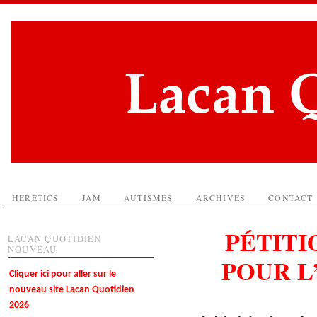
HERETICS
JAM
AUTISMES
ARCHIVES
CONTACT
PÉTITI
LACAN QUOTIDIEN
NOUVEAU
POUR L
Cliquer ici pour aller sur le
nouveau site Lacan Quotidien
2026