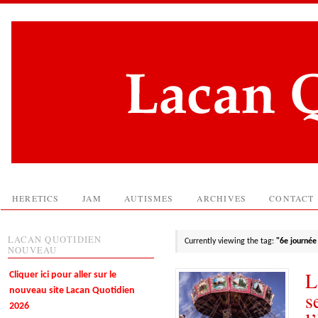
HERETICS
JAM
AUTISMES
ARCHIVES
CONTACT
LACAN QUOTIDIEN
Currently viewing the tag:
"6e journée 
NOUVEAU
L
Cliquer ici pour aller sur le
nouveau site Lacan Quotidien
s
2026