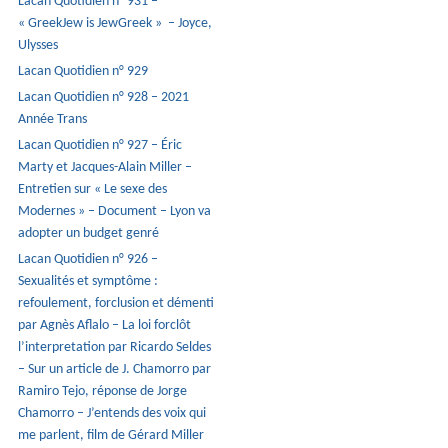
Lacan Quotidien n° 931 –
« GreekJew is JewGreek » – Joyce,
Ulysses
Lacan Quotidien n° 929
Lacan Quotidien n° 928 – 2021
Année Trans
Lacan Quotidien n° 927 – Éric
Marty et Jacques-Alain Miller –
Entretien sur « Le sexe des
Modernes » – Document – Lyon va
adopter un budget genré
Lacan Quotidien n° 926 –
Sexualités et symptôme :
refoulement, forclusion et démenti
par Agnès Aflalo – La loi forclôt
l’interpretation par Ricardo Seldes
– Sur un article de J. Chamorro par
Ramiro Tejo, réponse de Jorge
Chamorro – J’entends des voix qui
me parlent, film de Gérard Miller