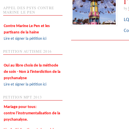
l
APPEL DES PSYS CONTRE
by
MARINE LE PEN
LQ
Contre Marine Le Pen et les
Co
partisans de la haine
Lire et signer la pétition ici
PETITION AUTISME 2016
Oui au libre choix de la méthode
de soin - Non à l'interdiction de la
psychanalyse
Lire et signer la pétition ici
PETITION MPT 2013
Mariage pour tous:
contre l’instrumentalisation de la
psychanalyse.