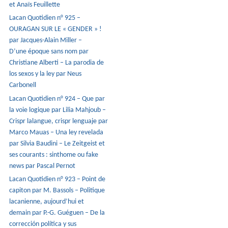
et Anaïs Feuillette
Lacan Quotidien n° 925 –
OURAGAN SUR LE « GENDER » !
par Jacques-Alain Miller –
D’une époque sans nom par
Christiane Alberti – La parodia de
los sexos y la ley par Neus
Carbonell
Lacan Quotidien n° 924 – Que par
la voie logique par Lilia Mahjoub –
Crispr lalangue, crispr lenguaje par
Marco Mauas – Una ley revelada
par Silvia Baudini – Le Zeitgeist et
ses courants : sinthome ou fake
news par Pascal Pernot
Lacan Quotidien n° 923 – Point de
capiton par M. Bassols – Politique
lacanienne, aujourd’hui et
demain par P.-G. Guéguen – De la
corrección política y sus