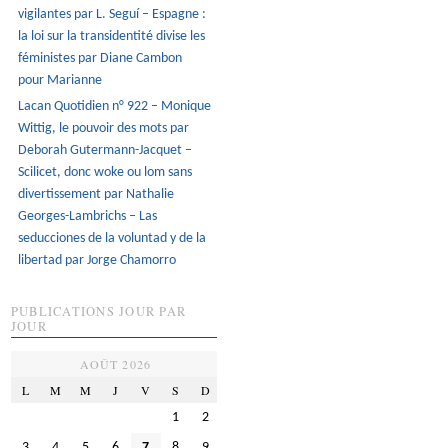
vigilantes par L. Seguí – Espagne :
la loi sur la transidentité divise les
féministes par Diane Cambon
pour Marianne
Lacan Quotidien n° 922 – Monique
Wittig, le pouvoir des mots par
Deborah Gutermann-Jacquet –
Scilicet, donc woke ou lom sans
divertissement par Nathalie
Georges-Lambrichs – Las
seducciones de la voluntad y de la
libertad par Jorge Chamorro
PUBLICATIONS JOUR PAR
JOUR
AOÛT 2026
L
M
M
J
V
S
D
1
2
3
4
5
6
7
8
9