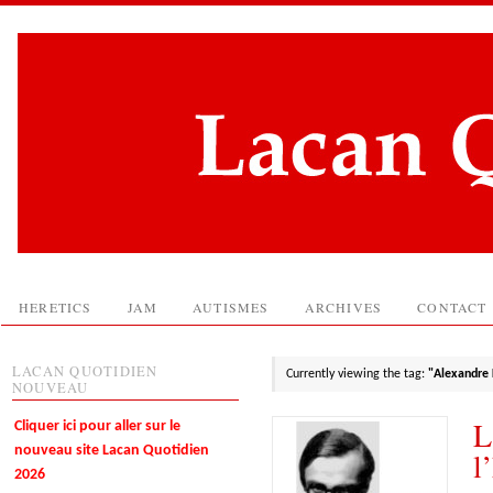
HERETICS
JAM
AUTISMES
ARCHIVES
CONTACT
LACAN QUOTIDIEN
Currently viewing the tag:
"Alexandre
NOUVEAU
L
Cliquer ici pour aller sur le
nouveau site Lacan Quotidien
l
2026