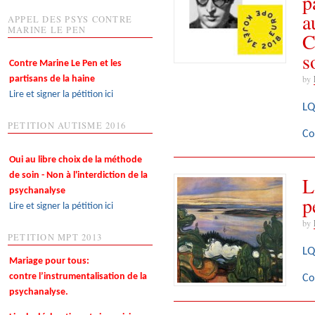
p
a
APPEL DES PSYS CONTRE
MARINE LE PEN
C
s
Contre Marine Le Pen et les
by
partisans de la haine
Lire et signer la pétition ici
LQ
PETITION AUTISME 2016
Co
Oui au libre choix de la méthode
de soin - Non à l'interdiction de la
L
psychanalyse
p
Lire et signer la pétition ici
by
PETITION MPT 2013
LQ
Mariage pour tous:
contre l’instrumentalisation de la
Co
psychanalyse.