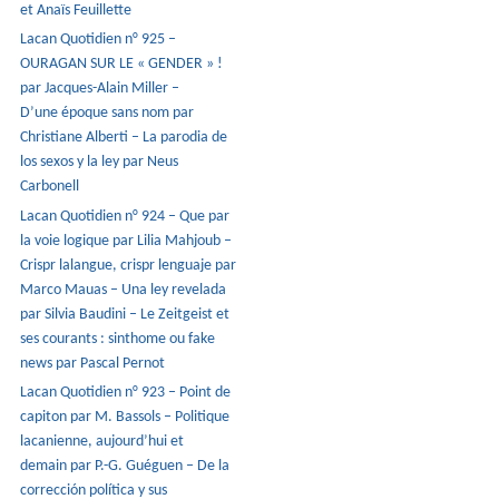
et Anaïs Feuillette
Lacan Quotidien n° 925 –
OURAGAN SUR LE « GENDER » !
par Jacques-Alain Miller –
D’une époque sans nom par
Christiane Alberti – La parodia de
los sexos y la ley par Neus
Carbonell
Lacan Quotidien n° 924 – Que par
la voie logique par Lilia Mahjoub –
Crispr lalangue, crispr lenguaje par
Marco Mauas – Una ley revelada
par Silvia Baudini – Le Zeitgeist et
ses courants : sinthome ou fake
news par Pascal Pernot
Lacan Quotidien n° 923 – Point de
capiton par M. Bassols – Politique
lacanienne, aujourd’hui et
demain par P.-G. Guéguen – De la
corrección política y sus