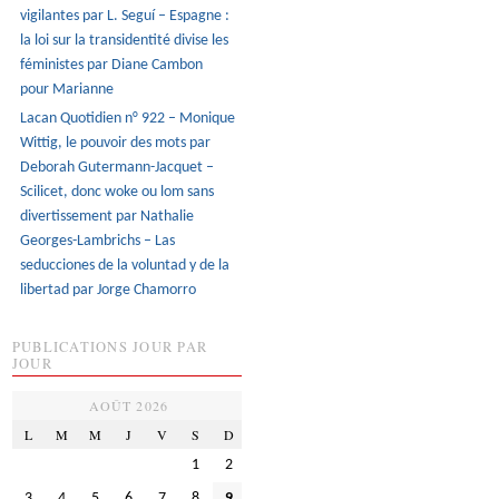
vigilantes par L. Seguí – Espagne :
la loi sur la transidentité divise les
féministes par Diane Cambon
pour Marianne
Lacan Quotidien n° 922 – Monique
Wittig, le pouvoir des mots par
Deborah Gutermann-Jacquet –
Scilicet, donc woke ou lom sans
divertissement par Nathalie
Georges-Lambrichs – Las
seducciones de la voluntad y de la
libertad par Jorge Chamorro
PUBLICATIONS JOUR PAR
JOUR
AOÛT 2026
L
M
M
J
V
S
D
1
2
3
4
5
6
7
8
9