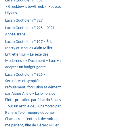
Lacan Quotidien n° 931 –
« GreekJew is JewGreek » – Joyce,
Ulysses
Lacan Quotidien n° 929
Lacan Quotidien n° 928 – 2021
Année Trans
Lacan Quotidien n° 927 – Éric
Marty et Jacques-Alain Miller –
Entretien sur « Le sexe des
Modernes » – Document – Lyon va
adopter un budget genré
Lacan Quotidien n° 926 –
Sexualités et symptôme :
refoulement, forclusion et démenti
par Agnès Aflalo – La loi forclôt
l’interpretation par Ricardo Seldes
– Sur un article de J. Chamorro par
Ramiro Tejo, réponse de Jorge
Chamorro – J’entends des voix qui
me parlent, film de Gérard Miller