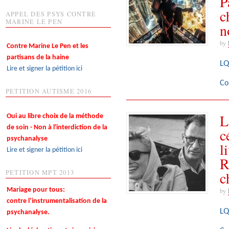
P
c
APPEL DES PSYS CONTRE
MARINE LE PEN
n
by
Contre Marine Le Pen et les
partisans de la haine
LQ
Lire et signer la pétition ici
Co
PETITION AUTISME 2016
L
Oui au libre choix de la méthode
de soin - Non à l'interdiction de la
c
psychanalyse
l
Lire et signer la pétition ici
R
c
PETITION MPT 2013
Mariage pour tous:
by
contre l’instrumentalisation de la
LQ
psychanalyse.