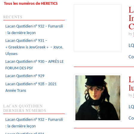
Tous les numéros de HERETICS
L
I
RÉCENTS
C
Lacan Quotidien n° 932 – Fumaroli
: la dernière leçon
by
Lacan Quotidien n° 931 –
LQ
« GreekJew is JewGreek » – Joyce,
Ulysses
Co
Lacan Quotidien n° 930 – APRÈS LE
FORUM DES PSY
L
Lacan Quotidien n° 929
l
Lacan Quotidien n° 928 – 2021
Année Trans
by
LACAN QUOTIDIEN
LQ
DERNIERS NUMÉROS
Co
Lacan Quotidien n° 932 – Fumaroli
: la dernière leçon