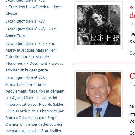
Lacan Quotidien n° 931 –
«
« GreekJew is JewGreek » – Joyce,
d
Ulysses
Lacan Quotidien n° 929
by
Lacan Quotidien n° 928 – 2021
Da
Année Trans
XX
Lacan Quotidien n° 927 – Éric
Marty et Jacques-Alain Miller –
Co
Entretien sur « Le sexe des
Modernes » – Document – Lyon va
adopter un budget genré
C
Lacan Quotidien n° 926 –
by
Sexualités et symptôme :
refoulement, forclusion et démenti
par Agnès Aflalo – La loi forclôt
l’interpretation par Ricardo Seldes
No
– Sur un article de J. Chamorro par
ex
Ramiro Tejo, réponse de Jorge
ve
Chamorro – J’entends des voix qui
me parlent, film de Gérard Miller
Ce