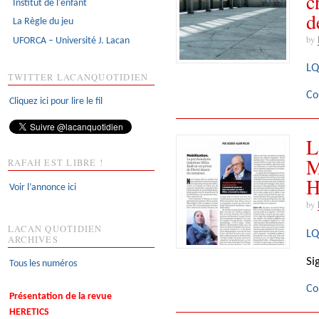
c
Institut de l'enfant
d
La Règle du jeu
by
UFORCA – Université J. Lacan
LQ
TWITTER LACANQUOTIDIEN
Co
Cliquez ici pour lire le fil
L
M
RAFAH EST LIBRE !
H
Voir l’annonce ici
by
LACAN QUOTIDIEN
LQ
ARCHIVES
Si
Tous les numéros
Co
Présentation de la revue
HERETICS