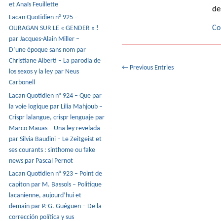
et Anaïs Feuillette
de
Lacan Quotidien n° 925 –
Co
OURAGAN SUR LE « GENDER » !
par Jacques-Alain Miller –
D’une époque sans nom par
Christiane Alberti – La parodia de
← Previous Entries
los sexos y la ley par Neus
Carbonell
Lacan Quotidien n° 924 – Que par
la voie logique par Lilia Mahjoub –
Crispr lalangue, crispr lenguaje par
Marco Mauas – Una ley revelada
par Silvia Baudini – Le Zeitgeist et
ses courants : sinthome ou fake
news par Pascal Pernot
Lacan Quotidien n° 923 – Point de
capiton par M. Bassols – Politique
lacanienne, aujourd’hui et
demain par P.-G. Guéguen – De la
corrección política y sus