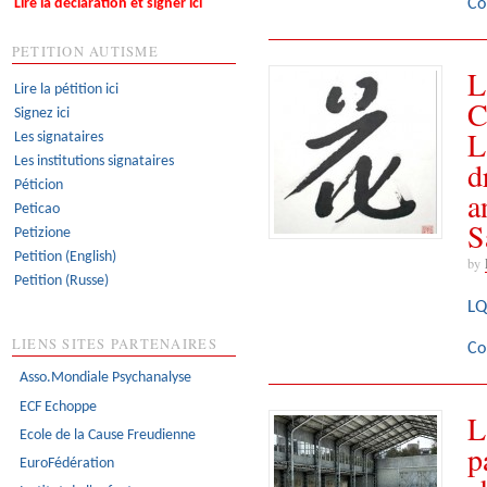
Co
Lire la déclaration et signer ici
PETITION AUTISME
L
Lire la pétition ici
C
Signez ici
L
Les signataires
Les institutions signataires
d
Péticion
a
Peticao
S
Petizione
Petition (English)
by
Petition (Russe)
LQ
LIENS SITES PARTENAIRES
Co
Asso.Mondiale Psychanalyse
ECF Echoppe
L
Ecole de la Cause Freudienne
p
EuroFédération