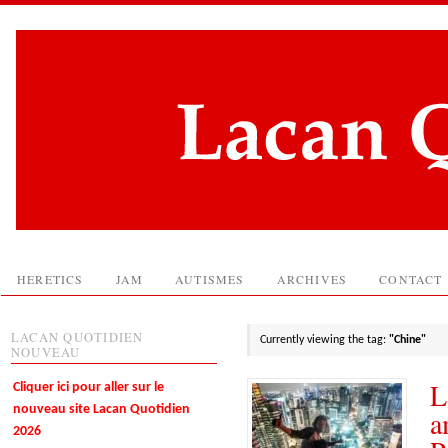
HERETICS
JAM
AUTISMES
ARCHIVES
CONTACT
LACAN QUOTIDIEN
Currently viewing the tag:
"Chine"
NOUVEAU
L
Cliquer ici pour aller sur le
nouveau site Lacan Quotidien
a
2026