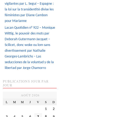
vigilantes par L. Seguí – Espagne :
la loi sur la transidentité divise les
féministes par Diane Cambon
pour Marianne
Lacan Quotidien n° 922 – Monique
Wittig, le pouvoir des mots par
Deborah Gutermann-Jacquet –
Scilicet, donc woke ou lom sans
divertissement par Nathalie
Georges-Lambrichs – Las
seducciones de la voluntad y de la
libertad par Jorge Chamorro
PUBLICATIONS JOUR PAR
JOUR
AOÛT 2026
L
M
M
J
V
S
D
1
2
3
4
5
6
7
8
9