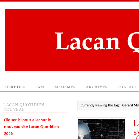
HERETICS
JAM
AUTISMES
ARCHIVES
CONTACT
LACAN QUOTIDIEN
Currently viewing the tag:
"Gérard Mil
NOUVEAU
L
Cliquer ici pour aller sur le
nouveau site Lacan Quotidien
s
2026