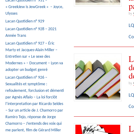
Lacan Quotidien n° 931 –
p
« GreekJew is JewGreek » – Joyce,
by
Ulysses
Lacan Quotidien n° 929
LQ
Lacan Quotidien n° 928 – 2021
Année Trans
Co
Lacan Quotidien n° 927 – Éric
Marty et Jacques-Alain Miller –
L
Entretien sur « Le sexe des
Modernes » – Document – Lyon va
d
adopter un budget genré
d
Lacan Quotidien n° 926 –
by
Sexualités et symptôme :
refoulement, forclusion et démenti
LQ
par Agnès Aflalo – La loi forclôt
l’interpretation par Ricardo Seldes
Co
– Sur un article de J. Chamorro par
Ramiro Tejo, réponse de Jorge
Chamorro – J’entends des voix qui
L
me parlent, film de Gérard Miller