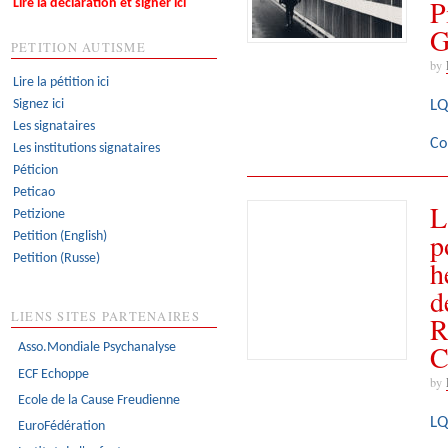
P
Lire la déclaration et signer ici
G
PETITION AUTISME
by
Lire la pétition ici
Signez ici
LQ
Les signataires
Co
Les institutions signataires
Péticion
Peticao
L
Petizione
p
Petition (English)
Petition (Russe)
h
d
LIENS SITES PARTENAIRES
R
Asso.Mondiale Psychanalyse
ECF Echoppe
by
Ecole de la Cause Freudienne
LQ
EuroFédération