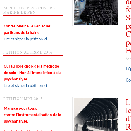
d
f
APPEL DES PSYS CONTRE
MARINE LE PEN
S
p
Contre Marine Le Pen et les
C
partisans de la haine
p
Lire et signer la pétition ici
F
PETITION AUTISME 2016
by
Oui au libre choix de la méthode
LQ
de soin - Non à l'interdiction de la
psychanalyse
Co
Lire et signer la pétition ici
L
PETITION MPT 2013
l
Mariage pour tous:
d
contre l’instrumentalisation de la
psychanalyse.
R