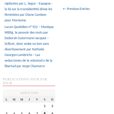
vigilantes par L. Seguí – Espagne :
← Previous Entries
la loi sur la transidentité divise les
féministes par Diane Cambon
pour Marianne
Lacan Quotidien n° 922 – Monique
Wittig, le pouvoir des mots par
Deborah Gutermann-Jacquet –
Scilicet, donc woke ou lom sans
divertissement par Nathalie
Georges-Lambrichs – Las
seducciones de la voluntad y de la
libertad par Jorge Chamorro
PUBLICATIONS JOUR PAR
JOUR
AOÛT 2026
L
M
M
J
V
S
D
1
2
3
4
5
6
7
8
9