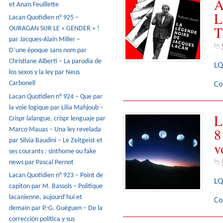
A
et Anaïs Feuillette
L
Lacan Quotidien n° 925 –
T
OURAGAN SUR LE « GENDER » !
par Jacques-Alain Miller –
by
D’une époque sans nom par
Christiane Alberti – La parodia de
LQ
los sexos y la ley par Neus
Carbonell
Co
Lacan Quotidien n° 924 – Que par
la voie logique par Lilia Mahjoub –
L
Crispr lalangue, crispr lenguaje par
8
Marco Mauas – Una ley revelada
par Silvia Baudini – Le Zeitgeist et
v
ses courants : sinthome ou fake
by
news par Pascal Pernot
Lacan Quotidien n° 923 – Point de
LQ
capiton par M. Bassols – Politique
lacanienne, aujourd’hui et
Co
demain par P.-G. Guéguen – De la
corrección política y sus