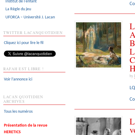
Institut de l'enfant
Co
La Règle du jeu
UFORCA – Université J. Lacan
L
A
TWITTER LACANQUOTIDIEN
B
Cliquez ici pour lire le fil
L
C
H
RAFAH EST LIBRE !
by
Voir l’annonce ici
LQ
LACAN QUOTIDIEN
Co
ARCHIVES
Tous les numéros
L
Présentation de la revue
v
HERETICS