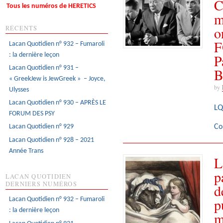
C
Tous les numéros de HERETICS
m
o
RÉCENTS
F
Lacan Quotidien n° 932 – Fumaroli
: la dernière leçon
P
Lacan Quotidien n° 931 –
B
« GreekJew is JewGreek » – Joyce,
by
Ulysses
Lacan Quotidien n° 930 – APRÈS LE
LQ
FORUM DES PSY
Co
Lacan Quotidien n° 929
Lacan Quotidien n° 928 – 2021
Année Trans
L
p
LACAN QUOTIDIEN
DERNIERS NUMÉROS
d
p
Lacan Quotidien n° 932 – Fumaroli
: la dernière leçon
m