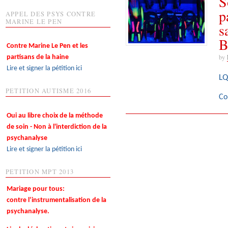
S
p
APPEL DES PSYS CONTRE
MARINE LE PEN
s
B
Contre Marine Le Pen et les
by
partisans de la haine
Lire et signer la pétition ici
LQ
PETITION AUTISME 2016
Co
Oui au libre choix de la méthode
de soin - Non à l'interdiction de la
psychanalyse
Lire et signer la pétition ici
PETITION MPT 2013
Mariage pour tous:
contre l’instrumentalisation de la
psychanalyse.