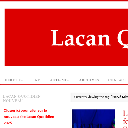
HERETICS
JAM
AUTISMES
ARCHIVES
CONTACT
LACAN QUOTIDIEN
Currently viewing the tag:
"Hervé Mim
NOUVEAU
L
Cliquer ici pour aller sur le
nouveau site Lacan Quotidien
f
2026