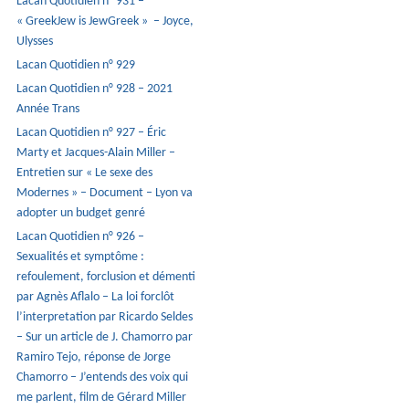
Lacan Quotidien n° 931 –
« GreekJew is JewGreek » – Joyce,
Ulysses
Lacan Quotidien n° 929
Lacan Quotidien n° 928 – 2021
Année Trans
Lacan Quotidien n° 927 – Éric
Marty et Jacques-Alain Miller –
Entretien sur « Le sexe des
Modernes » – Document – Lyon va
adopter un budget genré
Lacan Quotidien n° 926 –
Sexualités et symptôme :
refoulement, forclusion et démenti
par Agnès Aflalo – La loi forclôt
l’interpretation par Ricardo Seldes
– Sur un article de J. Chamorro par
Ramiro Tejo, réponse de Jorge
Chamorro – J’entends des voix qui
me parlent, film de Gérard Miller