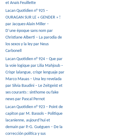
et Anaïs Feuillette
Lacan Quotidien n° 925 –
OURAGAN SUR LE « GENDER » !
par Jacques-Alain Miller –
D’une époque sans nom par
Christiane Alberti – La parodia de
los sexos y la ley par Neus
Carbonell
Lacan Quotidien n° 924 – Que par
la voie logique par Lilia Mahjoub –
Crispr lalangue, crispr lenguaje par
Marco Mauas – Una ley revelada
par Silvia Baudini – Le Zeitgeist et
ses courants : sinthome ou fake
news par Pascal Pernot
Lacan Quotidien n° 923 – Point de
capiton par M. Bassols – Politique
lacanienne, aujourd’hui et
demain par P.-G. Guéguen – De la
corrección política y sus