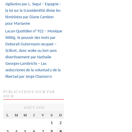
vigilantes par L. Seguí – Espagne :
la loi sur la transidentité divise les
féministes par Diane Cambon
pour Marianne
Lacan Quotidien n° 922 – Monique
Wittig, le pouvoir des mots par
Deborah Gutermann-Jacquet –
Scilicet, donc woke ou lom sans
divertissement par Nathalie
Georges-Lambrichs – Las
seducciones de la voluntad y de la
libertad par Jorge Chamorro
PUBLICATIONS JOUR PAR
JOUR
AOÛT 2026
L
M
M
J
V
S
D
1
2
3
4
5
6
7
8
9