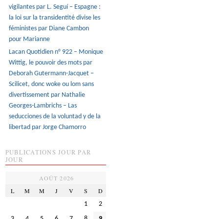
vigilantes par L. Seguí – Espagne :
la loi sur la transidentité divise les
féministes par Diane Cambon
pour Marianne
Lacan Quotidien n° 922 – Monique
Wittig, le pouvoir des mots par
Deborah Gutermann-Jacquet –
Scilicet, donc woke ou lom sans
divertissement par Nathalie
Georges-Lambrichs – Las
seducciones de la voluntad y de la
libertad par Jorge Chamorro
PUBLICATIONS JOUR PAR
JOUR
AOÛT 2026
L
M
M
J
V
S
D
1
2
3
4
5
6
7
8
9