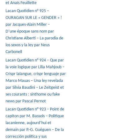
et Anaïs Feuillette
Lacan Quotidien n° 925 –
OURAGAN SUR LE « GENDER » !
par Jacques-Alain Miller –
D’une époque sans nom par
Christiane Alberti – La parodia de
los sexos y la ley par Neus
Carbonell
Lacan Quotidien n° 924 – Que par
la voie logique par Lilia Mahjoub –
Crispr lalangue, crispr lenguaje par
Marco Mauas – Una ley revelada
par Silvia Baudini – Le Zeitgeist et
ses courants : sinthome ou fake
news par Pascal Pernot
Lacan Quotidien n° 923 – Point de
capiton par M. Bassols – Politique
lacanienne, aujourd’hui et
demain par P.-G. Guéguen – De la
corrección política y sus