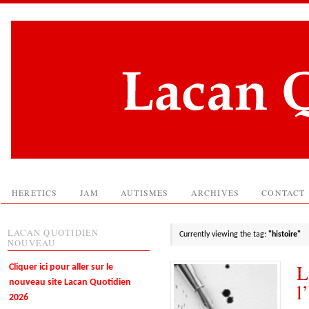
HERETICS
JAM
AUTISMES
ARCHIVES
CONTACT
LACAN QUOTIDIEN
Currently viewing the tag:
"histoire"
NOUVEAU
L
Cliquer ici pour aller sur le
nouveau site Lacan Quotidien
l
2026