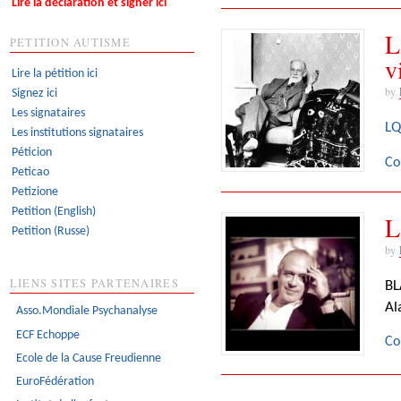
Lire la déclaration et signer ici
L
PETITION AUTISME
v
Lire la pétition ici
by
Signez ici
Les signataires
LQ
Les institutions signataires
Péticion
Co
Peticao
Petizione
Petition (English)
L
Petition (Russe)
by
LIENS SITES PARTENAIRES
BL
Al
Asso.Mondiale Psychanalyse
ECF Echoppe
Co
Ecole de la Cause Freudienne
EuroFédération