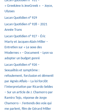
Lacan Quotidien n° 931 –
« GreekJew is JewGreek » – Joyce,
Ulysses
Lacan Quotidien n° 929
Lacan Quotidien n° 928 – 2021
Année Trans
Lacan Quotidien n° 927 – Éric
Marty et Jacques-Alain Miller –
Entretien sur « Le sexe des
Modernes » – Document – Lyon va
adopter un budget genré
Lacan Quotidien n° 926 –
Sexualités et symptôme :
refoulement, forclusion et démenti
par Agnès Aflalo – La loi forclôt
l’interpretation par Ricardo Seldes
– Sur un article de J. Chamorro par
Ramiro Tejo, réponse de Jorge
Chamorro – J’entends des voix qui
me parlent, film de Gérard Miller