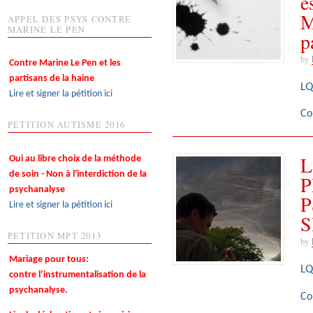
e
M
APPEL DES PSYS CONTRE
MARINE LE PEN
p
by
Contre Marine Le Pen et les
partisans de la haine
LQ
Lire et signer la pétition ici
Co
PETITION AUTISME 2016
L
Oui au libre choix de la méthode
de soin - Non à l'interdiction de la
P
psychanalyse
P
Lire et signer la pétition ici
S
PETITION MPT 2013
by
Mariage pour tous:
LQ
contre l’instrumentalisation de la
psychanalyse.
Co