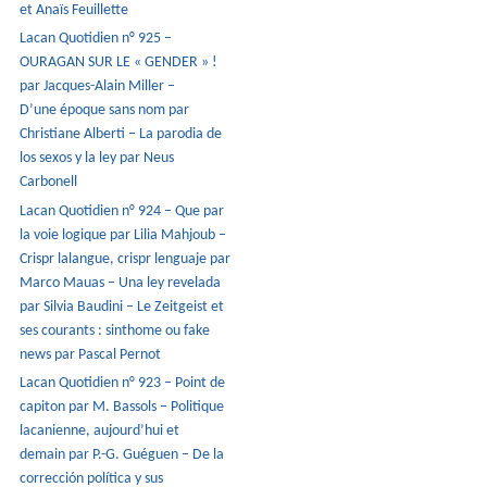
et Anaïs Feuillette
Lacan Quotidien n° 925 –
OURAGAN SUR LE « GENDER » !
par Jacques-Alain Miller –
D’une époque sans nom par
Christiane Alberti – La parodia de
los sexos y la ley par Neus
Carbonell
Lacan Quotidien n° 924 – Que par
la voie logique par Lilia Mahjoub –
Crispr lalangue, crispr lenguaje par
Marco Mauas – Una ley revelada
par Silvia Baudini – Le Zeitgeist et
ses courants : sinthome ou fake
news par Pascal Pernot
Lacan Quotidien n° 923 – Point de
capiton par M. Bassols – Politique
lacanienne, aujourd’hui et
demain par P.-G. Guéguen – De la
corrección política y sus