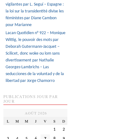
vigilantes par L. Seguí – Espagne :
la loi sur la transidentité divise les
féministes par Diane Cambon
pour Marianne
Lacan Quotidien n° 922 – Monique
Wittig, le pouvoir des mots par
Deborah Gutermann-Jacquet –
Scilicet, donc woke ou lom sans
divertissement par Nathalie
Georges-Lambrichs – Las
seducciones de la voluntad y de la
libertad par Jorge Chamorro
PUBLICATIONS JOUR PAR
JOUR
AOÛT 2026
L
M
M
J
V
S
D
1
2
3
4
5
6
7
8
9