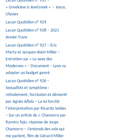
Lacan Quotidien n° 931 –
« GreekJew is JewGreek » – Joyce,
Ulysses
Lacan Quotidien n° 929
Lacan Quotidien n° 928 – 2021
Année Trans
Lacan Quotidien n° 927 – Éric
Marty et Jacques-Alain Miller –
Entretien sur « Le sexe des
Modernes » – Document – Lyon va
adopter un budget genré
Lacan Quotidien n° 926 –
Sexualités et symptôme :
refoulement, forclusion et démenti
par Agnès Aflalo – La loi forclôt
l’interpretation par Ricardo Seldes
– Sur un article de J. Chamorro par
Ramiro Tejo, réponse de Jorge
Chamorro – J’entends des voix qui
me parlent, film de Gérard Miller