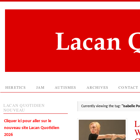
HERETICS
JAM
AUTISMES
ARCHIVES
CONTACT
LACAN QUOTIDIEN
Currently viewing the tag:
"Isabelle Po
NOUVEAU
L
Cliquer ici pour aller sur le
nouveau site Lacan Quotidien
W
2026