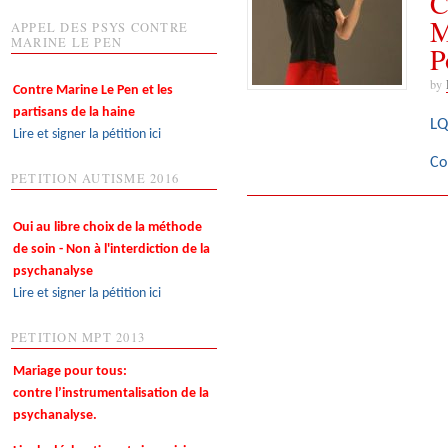
C
M
APPEL DES PSYS CONTRE
MARINE LE PEN
P
by
Contre Marine Le Pen et les
partisans de la haine
LQ
Lire et signer la pétition ici
Co
PETITION AUTISME 2016
Oui au libre choix de la méthode
de soin - Non à l'interdiction de la
psychanalyse
Lire et signer la pétition ici
PETITION MPT 2013
Mariage pour tous:
contre l’instrumentalisation de la
psychanalyse.