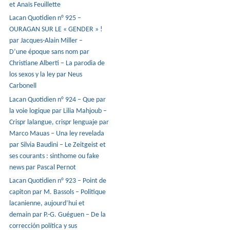
et Anaïs Feuillette
Lacan Quotidien n° 925 –
OURAGAN SUR LE « GENDER » !
par Jacques-Alain Miller –
D’une époque sans nom par
Christiane Alberti – La parodia de
los sexos y la ley par Neus
Carbonell
Lacan Quotidien n° 924 – Que par
la voie logique par Lilia Mahjoub –
Crispr lalangue, crispr lenguaje par
Marco Mauas – Una ley revelada
par Silvia Baudini – Le Zeitgeist et
ses courants : sinthome ou fake
news par Pascal Pernot
Lacan Quotidien n° 923 – Point de
capiton par M. Bassols – Politique
lacanienne, aujourd’hui et
demain par P.-G. Guéguen – De la
corrección política y sus