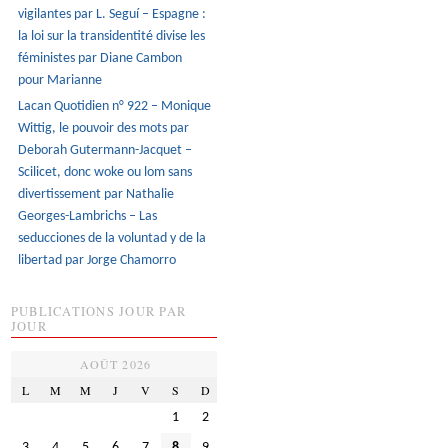
vigilantes par L. Seguí – Espagne :
la loi sur la transidentité divise les
féministes par Diane Cambon
pour Marianne
Lacan Quotidien n° 922 – Monique
Wittig, le pouvoir des mots par
Deborah Gutermann-Jacquet –
Scilicet, donc woke ou lom sans
divertissement par Nathalie
Georges-Lambrichs – Las
seducciones de la voluntad y de la
libertad par Jorge Chamorro
PUBLICATIONS JOUR PAR
JOUR
AOÛT 2026
L
M
M
J
V
S
D
1
2
3
4
5
6
7
8
9