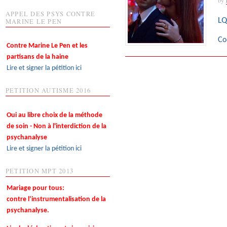
APPEL DES PSYS CONTRE
LQ
MARINE LE PEN
Co
Contre Marine Le Pen et les
partisans de la haine
Lire et signer la pétition ici
PETITION AUTISME 2016
Oui au libre choix de la méthode
de soin - Non à l'interdiction de la
psychanalyse
Lire et signer la pétition ici
PETITION MPT 2013
Mariage pour tous:
contre l’instrumentalisation de la
psychanalyse.