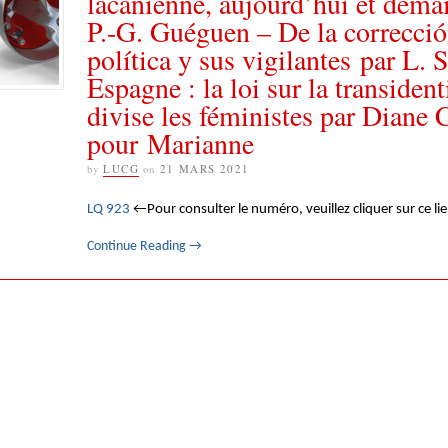
lacanienne, aujourd’hui et dema
P.-G. Guéguen – De la correcci
política y sus vigilantes par L. 
Espagne : la loi sur la transident
divise les féministes par Dian
pour Marianne
by
LUCG
on
21 MARS 2021
LQ 923
←Pour consulter le numéro, veuillez cliquer sur ce li
Continue Reading
→