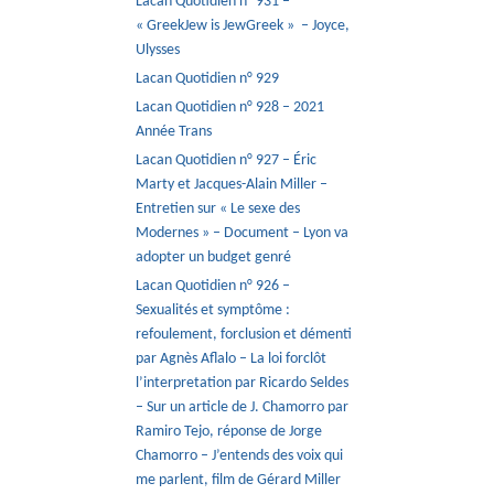
Lacan Quotidien n° 931 –
« GreekJew is JewGreek » – Joyce,
Ulysses
Lacan Quotidien n° 929
Lacan Quotidien n° 928 – 2021
Année Trans
Lacan Quotidien n° 927 – Éric
Marty et Jacques-Alain Miller –
Entretien sur « Le sexe des
Modernes » – Document – Lyon va
adopter un budget genré
Lacan Quotidien n° 926 –
Sexualités et symptôme :
refoulement, forclusion et démenti
par Agnès Aflalo – La loi forclôt
l’interpretation par Ricardo Seldes
– Sur un article de J. Chamorro par
Ramiro Tejo, réponse de Jorge
Chamorro – J’entends des voix qui
me parlent, film de Gérard Miller