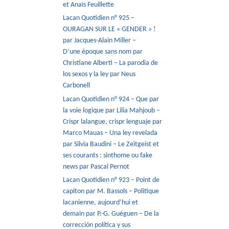
et Anaïs Feuillette
Lacan Quotidien n° 925 –
OURAGAN SUR LE « GENDER » !
par Jacques-Alain Miller –
D’une époque sans nom par
Christiane Alberti – La parodia de
los sexos y la ley par Neus
Carbonell
Lacan Quotidien n° 924 – Que par
la voie logique par Lilia Mahjoub –
Crispr lalangue, crispr lenguaje par
Marco Mauas – Una ley revelada
par Silvia Baudini – Le Zeitgeist et
ses courants : sinthome ou fake
news par Pascal Pernot
Lacan Quotidien n° 923 – Point de
capiton par M. Bassols – Politique
lacanienne, aujourd’hui et
demain par P.-G. Guéguen – De la
corrección política y sus