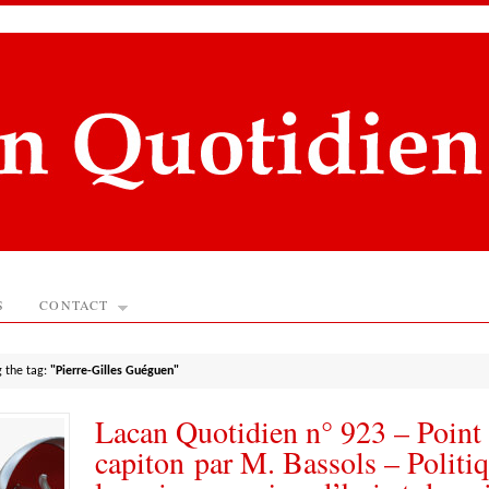
S
CONTACT
g the tag:
"Pierre-Gilles Guéguen"
Lacan Quotidien n° 923 – Point
capiton par M. Bassols – Politi