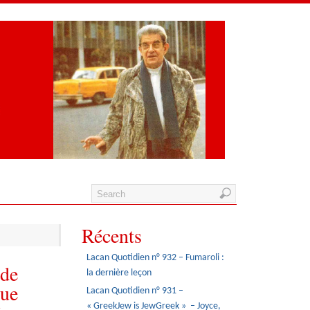
Récents
Lacan Quotidien n° 932 – Fumaroli :
 de
la dernière leçon
que
Lacan Quotidien n° 931 –
« GreekJew is JewGreek » – Joyce,