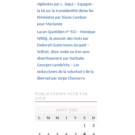
vigilantes par L. Seguí – Espagne :
la loi sur la transidentité divise les
féministes par Diane Cambon
pour Marianne
Lacan Quotidien n° 922 – Monique
Wittig, le pouvoir des mots par
Deborah Gutermann-Jacquet –
Scilicet, donc woke ou lom sans
divertissement par Nathalie
Georges-Lambrichs – Las
seducciones de la voluntad y de la
libertad par Jorge Chamorro
PUBLICATIONS JOUR PAR
JOUR
AOÛT 2026
L
M
M
J
V
S
D
1
2
3
4
5
6
7
8
9