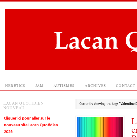
HERETICS
JAM
AUTISMES
ARCHIVES
CONTACT
LACAN QUOTIDIEN
Currently viewing the tag:
"Valentine
NOUVEAU
L
Cliquer ici pour aller sur le
nouveau site Lacan Quotidien
e
2026