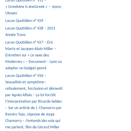
Lacan Quotidien n° 931 –
« GreekJew is JewGreek » – Joyce,
Ulysses
Lacan Quotidien n° 929
Lacan Quotidien n° 928 – 2021
Année Trans
Lacan Quotidien n° 927 – Éric
Marty et Jacques-Alain Miller –
Entretien sur « Le sexe des
Modernes » – Document – Lyon va
adopter un budget genré
Lacan Quotidien n° 926 –
Sexualités et symptôme :
refoulement, forclusion et démenti
par Agnès Aflalo – La loi forclôt
l’interpretation par Ricardo Seldes
– Sur un article de J. Chamorro par
Ramiro Tejo, réponse de Jorge
Chamorro – J’entends des voix qui
me parlent, film de Gérard Miller