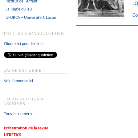
Institut de l'enfant
LQ
La Règle du jeu
Co
UFORCA – Université J. Lacan
TWITTER LACANQUOTIDIEN
Cliquez ici pour lire le fil
RAFAH EST LIBRE !
Voir l’annonce ici
LACAN QUOTIDIEN
ARCHIVES
Tous les numéros
Présentation de la revue
HERETICS