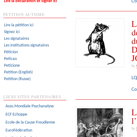
Co
Lire la déclaration et signer ici
PETITION AUTISME
L
Lire la pétition ici
d
Signez ici
d
Les signataires
Les institutions signataires
D
Péticion
J
Peticao
by
Petizione
Petition (English)
LQ
Petition (Russe)
Co
LIENS SITES PARTENAIRES
Asso.Mondiale Psychanalyse
L
ECF Echoppe
l
Ecole de la Cause Freudienne
by
EuroFédération