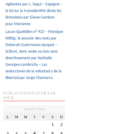
vigilantes par L. Seguí – Espagne :
la loi sur la transidentité divise les
féministes par Diane Cambon
pour Marianne
Lacan Quotidien n° 922 – Monique
Wittig, le pouvoir des mots par
Deborah Gutermann-Jacquet –
Scilicet, donc woke ou lom sans
divertissement par Nathalie
Georges-Lambrichs – Las
seducciones de la voluntad y de la
libertad par Jorge Chamorro
PUBLICATIONS JOUR PAR
JOUR
AOÛT 2026
L
M
M
J
V
S
D
1
2
3
4
5
6
7
8
9