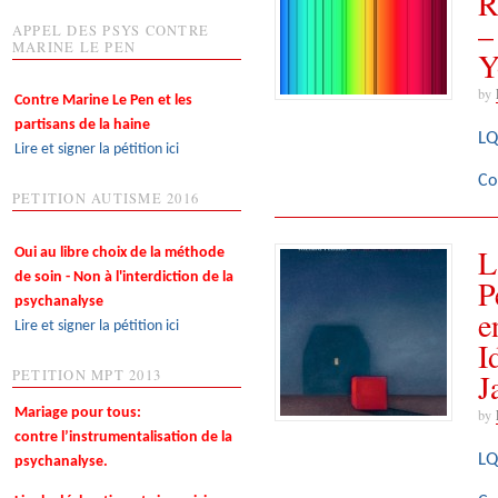
R
–
APPEL DES PSYS CONTRE
MARINE LE PEN
Y
by
Contre Marine Le Pen et les
partisans de la haine
LQ
Lire et signer la pétition ici
Co
PETITION AUTISME 2016
L
Oui au libre choix de la méthode
de soin - Non à l'interdiction de la
P
psychanalyse
e
Lire et signer la pétition ici
I
J
PETITION MPT 2013
Mariage pour tous:
by
contre l’instrumentalisation de la
LQ
psychanalyse.