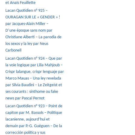
et Anaïs Feuillette
Lacan Quotidien n° 925 –
OURAGAN SUR LE « GENDER » !
par Jacques-Alain Miller –
D’une époque sans nom par
Christiane Alberti – La parodia de
los sexos y la ley par Neus
Carbonell
Lacan Quotidien n° 924 – Que par
la voie logique par Lilia Mahjoub –
Crispr lalangue, crispr lenguaje par
Marco Mauas – Una ley revelada
par Silvia Baudini – Le Zeitgeist et
ses courants : sinthome ou fake
news par Pascal Pernot
Lacan Quotidien n° 923 – Point de
capiton par M. Bassols – Politique
lacanienne, aujourd’hui et
demain par P.-G. Guéguen – De la
corrección política y sus