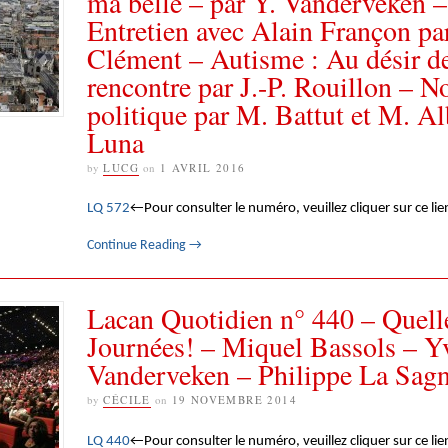
ma belle – par Y. Vanderveken –
Entretien avec Alain Françon pa
Clément – Autisme : Au désir de
rencontre par J.-P. Rouillon – N
politique par M. Battut et M. Al
Luna
by
LUCG
on
1 AVRIL 2016
LQ 572
←Pour consulter le numéro, veuillez cliquer sur ce lie
Continue Reading
→
Lacan Quotidien n° 440 – Quell
Journées! – Miquel Bassols – Y
Vanderveken – Philippe La Sag
by
CÉCILE
on
19 NOVEMBRE 2014
LQ 440
←Pour consulter le numéro, veuillez cliquer sur ce lie