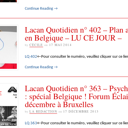
Continue Reading
→
Lacan Quotidien n° 402 – Plan 
en Belgique – LU CE JOUR –
by
CÉCILE
on
17 MAI 2014
LQ 402
←Pour consulter le numéro, veuillez cliquer sur ce lie
Continue Reading
→
Lacan Quotidien n° 363 – Psych
: spécial Belgique ! Forum Écla
décembre à Bruxelles
by
LA REDACTION
on
17 DÉCEMBRE 2013
LQ 363
←Pour consulter le numéro, veuillez cliquer sur ce lie