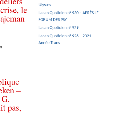
deliers
Ulysses
crise, le
Lacan Quotidien n° 930 – APRÈS LE
Wajcman
FORUM DES PSY
Lacan Quotidien n° 929
Lacan Quotidien n° 928 – 2021
Année Trans
en
blique
veken –
 G.
it pas,
.