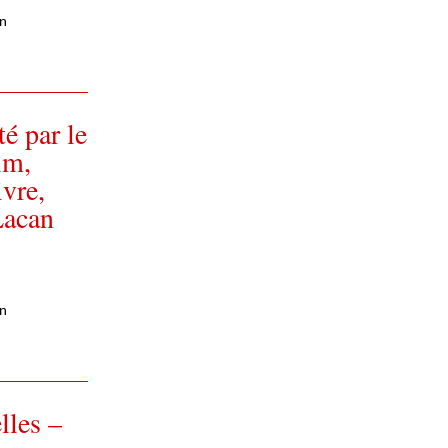
en
é par le
lm,
vre,
Lacan
en
lles –