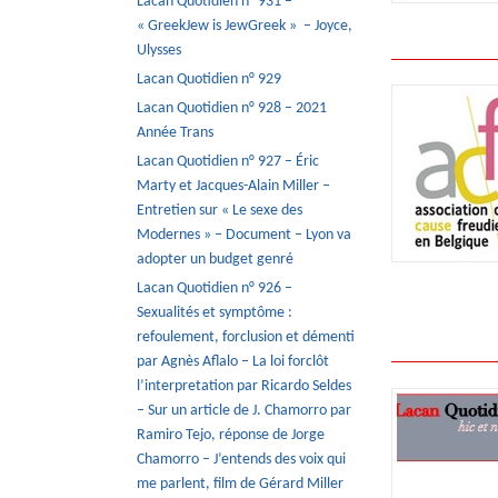
Lacan Quotidien n° 931 –
« GreekJew is JewGreek » – Joyce,
Ulysses
Lacan Quotidien n° 929
Lacan Quotidien n° 928 – 2021
Année Trans
Lacan Quotidien n° 927 – Éric
Marty et Jacques-Alain Miller –
Entretien sur « Le sexe des
Modernes » – Document – Lyon va
adopter un budget genré
Lacan Quotidien n° 926 –
Sexualités et symptôme :
refoulement, forclusion et démenti
par Agnès Aflalo – La loi forclôt
l’interpretation par Ricardo Seldes
– Sur un article de J. Chamorro par
Ramiro Tejo, réponse de Jorge
Chamorro – J’entends des voix qui
me parlent, film de Gérard Miller