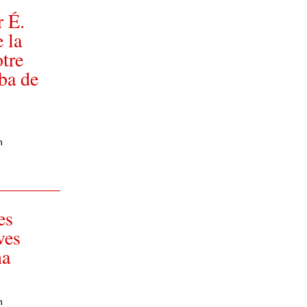
r É.
 la
otre
ba de
n
es
ves
na
n