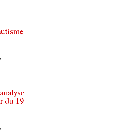
autisme
n
analyse
ir du 19
n