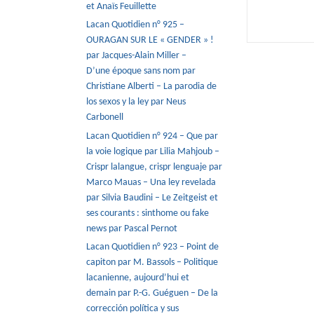
et Anaïs Feuillette
Lacan Quotidien n° 925 –
OURAGAN SUR LE « GENDER » !
par Jacques-Alain Miller –
D’une époque sans nom par
Christiane Alberti – La parodia de
los sexos y la ley par Neus
Carbonell
Lacan Quotidien n° 924 – Que par
la voie logique par Lilia Mahjoub –
Crispr lalangue, crispr lenguaje par
Marco Mauas – Una ley revelada
par Silvia Baudini – Le Zeitgeist et
ses courants : sinthome ou fake
news par Pascal Pernot
Lacan Quotidien n° 923 – Point de
capiton par M. Bassols – Politique
lacanienne, aujourd’hui et
demain par P.-G. Guéguen – De la
corrección política y sus