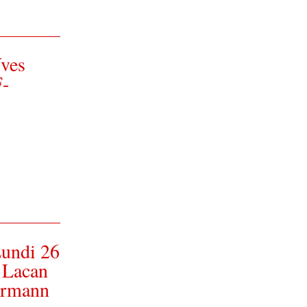
ves
F-
undi 26
 Lacan
termann