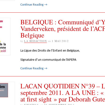
Continue Reading
→
BELGIQUE : Communiqué d’Y
Vanderveken, président de l’AC
Belgique
by
LA REDACTION
on
1 MAI 2012
La Ligue des Droits de l’Enfant en Belgique,
Signataire d’un communiqué de l’APEPA
Continue Reading
→
LACAN QUOTIDIEN N°39 – L
septembre 2011. A LA UNE : «
at first sight » par Deborah Gu
by
KRISTELL
on
26 SEPTEMBRE 2011