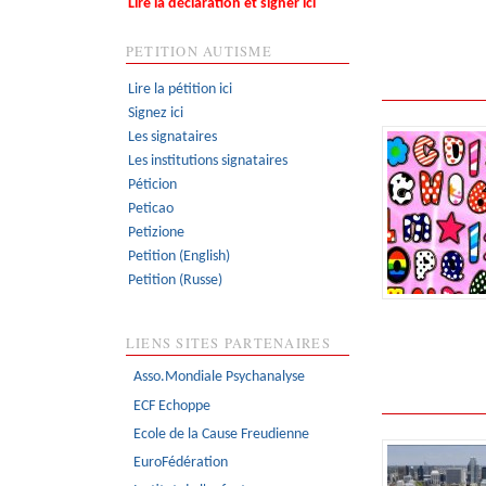
Lire la déclaration et signer ici
PETITION AUTISME
Lire la pétition ici
Signez ici
Les signataires
Les institutions signataires
Péticion
Peticao
Petizione
Petition (English)
Petition (Russe)
LIENS SITES PARTENAIRES
Asso.Mondiale Psychanalyse
ECF Echoppe
Ecole de la Cause Freudienne
EuroFédération