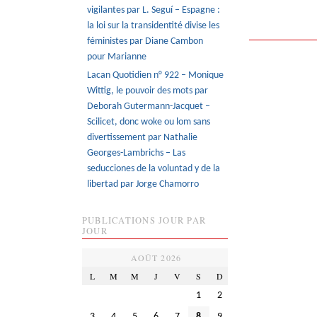
vigilantes par L. Seguí – Espagne :
la loi sur la transidentité divise les
féministes par Diane Cambon
pour Marianne
Lacan Quotidien n° 922 – Monique
Wittig, le pouvoir des mots par
Deborah Gutermann-Jacquet –
Scilicet, donc woke ou lom sans
divertissement par Nathalie
Georges-Lambrichs – Las
seducciones de la voluntad y de la
libertad par Jorge Chamorro
PUBLICATIONS JOUR PAR
JOUR
AOÛT 2026
L
M
M
J
V
S
D
1
2
3
4
5
6
7
8
9