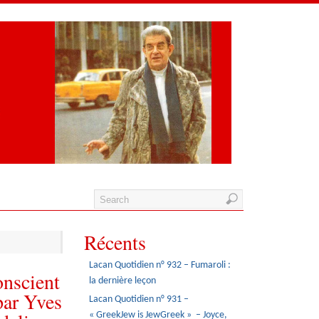
Récents
Lacan Quotidien n° 932 – Fumaroli :
onscient
la dernière leçon
par Yves
Lacan Quotidien n° 931 –
« GreekJew is JewGreek » – Joyce,