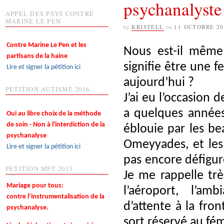
psychanalyste
APPEL DES PSYS CONTRE
MARINE LE PEN
by
KRISTELL
on
11 OCTOBRE 20
Contre Marine Le Pen et les
Nous est-il même
partisans de la haine
signifie être une 
Lire et signer la pétition ici
aujourd’hui ?
PETITION AUTISME 2016
J’ai eu l’occasion 
a quelques années
Oui au libre choix de la méthode
de soin - Non à l'interdiction de la
éblouie par les b
psychanalyse
Omeyyades, et les
Lire et signer la pétition ici
pas encore défiguré
PETITION MPT 2013
Je me rappelle trè
Mariage pour tous:
l’aéroport, l’am
contre l’instrumentalisation de la
d’attente à la fro
psychanalyse.
sort réservé au fé