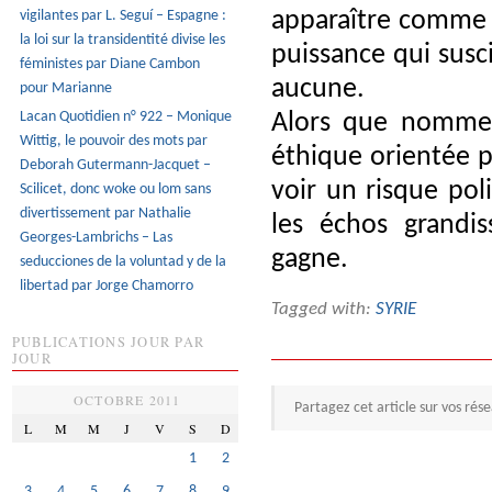
vigilantes par L. Seguí – Espagne :
apparaître comme l
la loi sur la transidentité divise les
puissance qui susc
féministes par Diane Cambon
aucune.
pour Marianne
Lacan Quotidien n° 922 – Monique
Alors que nommer
Wittig, le pouvoir des mots par
éthique orientée pa
Deborah Gutermann-Jacquet –
voir un risque pol
Scilicet, donc woke ou lom sans
divertissement par Nathalie
les échos grandi
Georges-Lambrichs – Las
gagne.
seducciones de la voluntad y de la
libertad par Jorge Chamorro
Tagged with:
SYRIE
PUBLICATIONS JOUR PAR
JOUR
OCTOBRE 2011
Partagez cet article sur vos rés
L
M
M
J
V
S
D
1
2
3
4
5
6
7
8
9