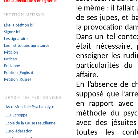
Lire la déclaration et signer ici
le même : il fallai
PETITION AUTISME
de ses jupes, et b
Lire la pétition ici
la provocation dan
Signez ici
Dans un tel contex
Les signataires
était nécessaire,
Les institutions signataires
Péticion
enseigner les rud
Peticao
particularités du
Petizione
Petition (English)
affaire.
Petition (Russe)
En l’absence de ch
supposé que l’arr
LIENS SITES PARTENAIRES
en rapport avec 
Asso.Mondiale Psychanalyse
méthode du psych
ECF Echoppe
avec des jésuite
Ecole de la Cause Freudienne
toutes les con
EuroFédération