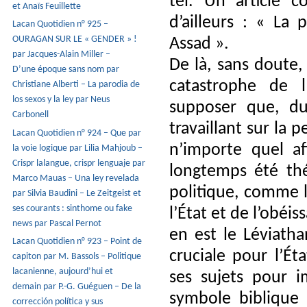
tel. Un article co
et Anaïs Feuillette
d’ailleurs : « La 
Lacan Quotidien n° 925 –
OURAGAN SUR LE « GENDER » !
Assad ».
par Jacques-Alain Miller –
De là, sans doute,
D’une époque sans nom par
catastrophe de 
Christiane Alberti – La parodia de
los sexos y la ley par Neus
supposer que, d
Carbonell
travaillant sur la 
Lacan Quotidien n° 924 – Que par
n’importe quel af
la voie logique par Lilia Mahjoub –
Crispr lalangue, crispr lenguaje par
longtemps été thé
Marco Mauas – Una ley revelada
politique, comme l
par Silvia Baudini – Le Zeitgeist et
ses courants : sinthome ou fake
l’État et de l’obéi
news par Pascal Pernot
en est le Léviath
Lacan Quotidien n° 923 – Point de
cruciale pour l’Ét
capiton par M. Bassols – Politique
lacanienne, aujourd’hui et
ses sujets pour i
demain par P.-G. Guéguen – De la
symbole biblique 
corrección política y sus