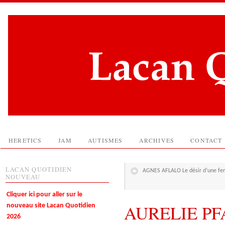
HERETICS
JAM
AUTISMES
ARCHIVES
CONTACT
LACAN QUOTIDIEN
AGNES AFLALO Le désir d’une fe
NOUVEAU
Cliquer ici pour aller sur le
AURELIE PF
nouveau site Lacan Quotidien
2026