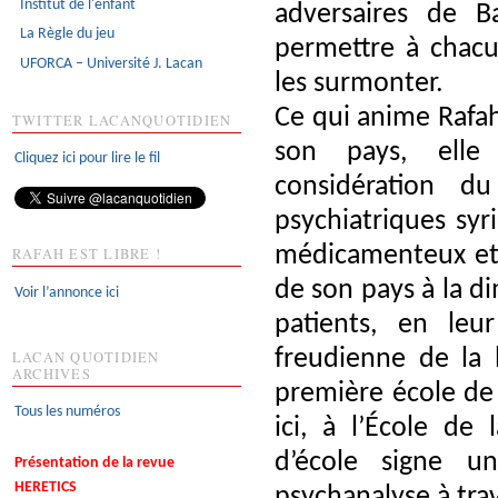
Institut de l'enfant
adversaires de B
La Règle du jeu
permettre à chacu
UFORCA – Université J. Lacan
les surmonter.
Ce qui anime Rafah,
TWITTER LACANQUOTIDIEN
son pays, elle 
Cliquez ici pour lire le fil
considération d
psychiatriques syr
médicamenteux et é
RAFAH EST LIBRE !
de son pays à la d
Voir l’annonce ici
patients, en leur
freudienne de la 
LACAN QUOTIDIEN
ARCHIVES
première école de
Tous les numéros
ici, à l’École de
d’école signe u
Présentation de la revue
HERETICS
psychanalyse à tr