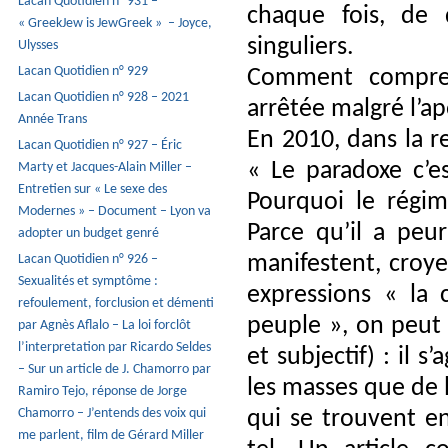
Lacan Quotidien n° 931 –
chaque fois, de d
« GreekJew is JewGreek » – Joyce,
singuliers.
Ulysses
Lacan Quotidien n° 929
Comment compre
Lacan Quotidien n° 928 – 2021
arrêtée malgré l’ap
Année Trans
En 2010, dans la r
Lacan Quotidien n° 927 – Éric
« Le paradoxe c’e
Marty et Jacques-Alain Miller –
Entretien sur « Le sexe des
Pourquoi le régime
Modernes » – Document – Lyon va
Parce qu’il a peu
adopter un budget genré
manifestent, croye
Lacan Quotidien n° 926 –
Sexualités et symptôme :
expressions « la
refoulement, forclusion et démenti
peuple », on peut 
par Agnès Aflalo – La loi forclôt
l’interpretation par Ricardo Seldes
et subjectif) : il s
– Sur un article de J. Chamorro par
les masses que de l
Ramiro Tejo, réponse de Jorge
Chamorro – J’entends des voix qui
qui se trouvent e
me parlent, film de Gérard Miller