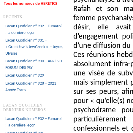
Tous les numéros de HERETICS
Rafah et son mar
RÉCENTS
femme psychanalys
désir, elle ava
Lacan Quotidien n° 932 – Fumaroli
: la dernière leçon
d’engagement poli
Lacan Quotidien n° 931 –
d’une diffusion du
« GreekJew is JewGreek » – Joyce,
Ces réunions hebd
Ulysses
Lacan Quotidien n° 930 – APRÈS LE
absolument infra-p
FORUM DES PSY
une visée de subv
Lacan Quotidien n° 929
mais simplement p
Lacan Quotidien n° 928 – 2021
Année Trans
sur ses peurs, afin
pour « qu’elle(s) n
LACAN QUOTIDIEN
psychodrame pouv
DERNIERS NUMÉROS
particulièreme
Lacan Quotidien n° 932 – Fumaroli
: la dernière leçon
confessionnels et d