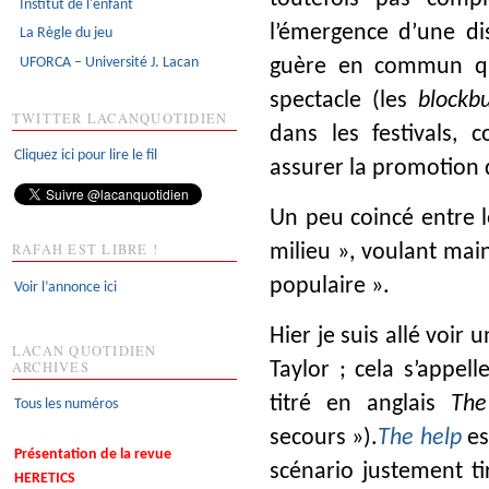
Institut de l'enfant
l’émergence d’une di
La Règle du jeu
UFORCA – Université J. Lacan
guère en commun qu
spectacle (les
blockb
TWITTER LACANQUOTIDIEN
dans les festivals, 
Cliquez ici pour lire le fil
assurer la promotion
Un peu coincé entre le
RAFAH EST LIBRE !
milieu », voulant mai
populaire ».
Voir l’annonce ici
Hier je suis allé voir 
LACAN QUOTIDIEN
ARCHIVES
Taylor ; cela s’appel
titré en anglais
The
Tous les numéros
secours »).
The help
es
Présentation de la revue
scénario justement ti
HERETICS