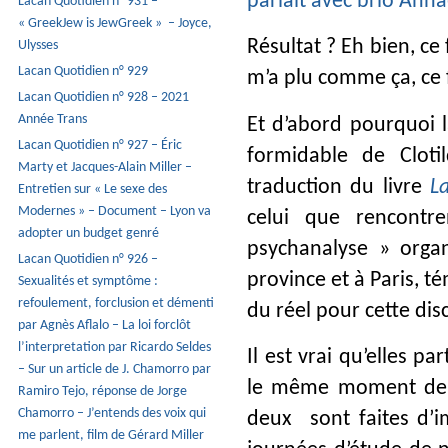
parlait avec brio Ann
Lacan Quotidien n° 931 –
« GreekJew is JewGreek » – Joyce,
Résultat ? Eh bien, ce
Ulysses
Lacan Quotidien n° 929
m’a plu comme ça, ce 
Lacan Quotidien n° 928 – 2021
Année Trans
Et d’abord pourquoi l
Lacan Quotidien n° 927 – Éric
formidable de Cloti
Marty et Jacques-Alain Miller –
traduction du livre
L
Entretien sur « Le sexe des
Modernes » – Document – Lyon va
celui que rencontr
adopter un budget genré
psychanalyse » orga
Lacan Quotidien n° 926 –
province et à Paris, 
Sexualités et symptôme :
refoulement, forclusion et démenti
du réel pour cette disc
par Agnès Aflalo – La loi forclôt
l’interpretation par Ricardo Seldes
Il est vrai qu’elles p
– Sur un article de J. Chamorro par
le même moment de na
Ramiro Tejo, réponse de Jorge
Chamorro – J’entends des voix qui
deux sont faites d’i
me parlent, film de Gérard Miller