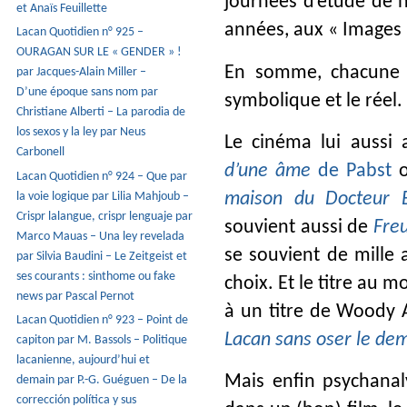
journées d’étude de n
et Anaïs Feuillette
années, aux « Images 
Lacan Quotidien n° 925 –
OURAGAN SUR LE « GENDER » !
En somme, chacune d
par Jacques-Alain Miller –
D’une époque sans nom par
symbolique et le réel.
Christiane Alberti – La parodia de
los sexos y la ley par Neus
Le cinéma lui aussi
Carbonell
d’une âme
de Pabst
Lacan Quotidien n° 924 – Que par
la voie logique par Lilia Mahjoub –
maison du Docteur
Crispr lalangue, crispr lenguaje par
souvient aussi de
Freu
Marco Mauas – Una ley revelada
se souvient de mille 
par Silvia Baudini – Le Zeitgeist et
ses courants : sinthome ou fake
choix. Et le titre au m
news par Pascal Pernot
à un titre de Woody 
Lacan Quotidien n° 923 – Point de
Lacan sans oser le de
capiton par M. Bassols – Politique
lacanienne, aujourd’hui et
Mais enfin psychanaly
demain par P.-G. Guéguen – De la
corrección política y sus