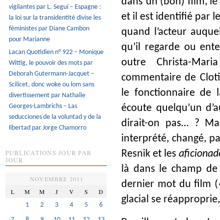
dans un (bon) film, le s
vigilantes par L. Seguí – Espagne :
et il est identifié pa
la loi sur la transidentité divise les
féministes par Diane Cambon
quand l’acteur auque
pour Marianne
qu’il regarde ou ent
Lacan Quotidien n° 922 – Monique
outre
Christa-Mari
Wittig, le pouvoir des mots par
Deborah Gutermann-Jacquet –
commentaire de Cloti
Scilicet, donc woke ou lom sans
le fonctionnaire de l
divertissement par Nathalie
Georges-Lambrichs – Las
écoute quelqu’un d’au
seducciones de la voluntad y de la
dirait-on pas… ? Mai
libertad par Jorge Chamorro
interprété, changé, p
PUBLICATIONS JOUR PAR
Resnik et les
aficionad
JOUR
là dans le champ de 
NOVEMBRE 2011
dernier mot du film («
L
M
M
J
V
S
D
glacial se réappropri
1
2
3
4
5
6
7
8
9
10
11
12
13