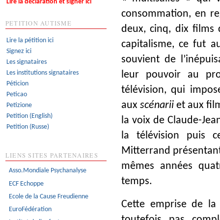
Lire la déclaration et signer ici
consommation, en reg
PETITION AUTISME
deux, cinq, dix films
Lire la pétition ici
capitalisme, ce fut a
Signez ici
souvient de l’inépui
Les signataires
Les institutions signataires
leur pouvoir au pro
Péticion
télévision, qui impo
Peticao
aux
scénarii
et aux fil
Petizione
Petition (English)
la voix de Claude-Jea
Petition (Russe)
la télévision puis c
Mitterrand présentant 
LIENS SITES PARTENAIRES
mêmes années quatre
Asso.Mondiale Psychanalyse
temps.
ECF Echoppe
Ecole de la Cause Freudienne
Cette emprise de la 
EuroFédération
toutefois pas compl