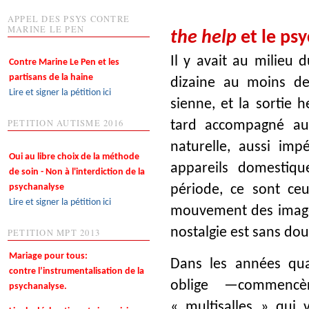
APPEL DES PSYS CONTRE
MARINE LE PEN
the help
et le ps
Il y avait au milieu d
Contre Marine Le Pen et les
partisans de la haine
dizaine au moins de
Lire et signer la pétition ici
sienne, et la sortie
PETITION AUTISME 2016
tard accompagné aut
naturelle, aussi imp
Oui au libre choix de la méthode
appareils domestiq
de soin - Non à l'interdiction de la
psychanalyse
période, ce sont ceu
Lire et signer la pétition ici
mouvement des images 
nostalgie est sans dou
PETITION MPT 2013
Mariage pour tous:
Dans les années qua
contre l’instrumentalisation de la
oblige —commencè
psychanalyse.
« multisalles » qui 