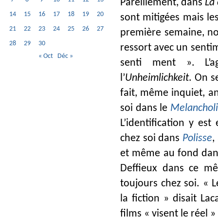
Pareillement, dans
La
14
15
16
17
18
19
20
sont mitigées mais le
21
22
23
24
25
26
27
première semaine, n
28
29
30
ressort avec un senti
« Oct
Déc »
senti ment ». L’a
l’
Unheimlichkeit
. On s
fait, même inquiet, an
soi dans le
Melanchol
L’identification y es
chez soi dans
Polisse
,
et même au fond da
Deffieux dans ce mê
toujours chez soi. « L
la fiction » disait Lac
films « visent le réel 