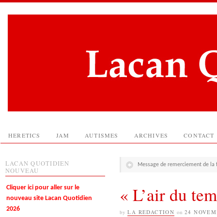
HERETICS
JAM
AUTISMES
ARCHIVES
CONTACT
LACAN QUOTIDIEN
Message de remerciement de la f
NOUVEAU
« L’air du te
Cliquer ici pour aller sur le
nouveau site Lacan Quotidien
2026
by
LA REDACTION
on
24 NOVEM