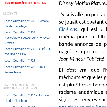
Tous les numéros de HERETICS
Disney Motion Picture
RÉCENTS
J’y suis allé un peu 
Lacan Quotidien n° 932 – Fumaroli
se jouait est épatant 
: la dernière leçon
Cinémas
, qui est « 
Lacan Quotidien n° 931 –
cinéma pour la diffu
« GreekJew is JewGreek » – Joyce,
Ulysses
bande-annonce de pré
Lacan Quotidien n° 930 – APRÈS LE
naguère la promesse q
FORUM DES PSY
Jean Mineur Publicité
,
Lacan Quotidien n° 929
Lacan Quotidien n° 928 – 2021
Et c’est vrai que l
Année Trans
méchants et que les ge
LACAN QUOTIDIEN
est plutôt rose bonbo
DERNIERS NUMÉROS
racisme endémique es
Lacan Quotidien n° 932 – Fumaroli
signe les œuvres sur
: la dernière leçon