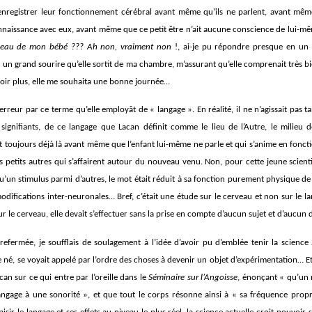
à enregistrer leur fonctionnement cérébral avant même qu’ils ne parlent, avant mêm
nnaissance avec eux, avant même que ce petit être n’ait aucune conscience de lui-
erveau de mon bébé ??? Ah non, vraiment non
!, ai-je pu répondre presque en un c
ec un grand sourire qu’elle sortit de ma chambre, m’assurant qu’elle comprenait très bi
voir plus, elle me souhaita une bonne journée…
n erreur par ce terme qu’elle employât de « langage ». En réalité, il ne n’agissait pas 
signifiants, de ce langage que Lacan définit comme le lieu de l’Autre, le milieu de
 toujours déjà là avant même que l’enfant lui-même ne parle et qui s’anime en foncti
 petits autres qui s’affairent autour du nouveau venu. Non, pour cette jeune scienti
u’un stimulus parmi d’autres, le mot était réduit à sa fonction purement physique de
difications inter-neuronales… Bref, c’était une étude sur le cerveau et non sur le 
r le cerveau, elle devait s’effectuer sans la prise en compte d’aucun sujet et d’aucun d
 refermée, je soufflais de soulagement à l’idée d’avoir pu d’emblée tenir la science
e né, se voyait appelé par l’ordre des choses à devenir un objet d’expérimentation… Et
can sur ce qui entre par l’oreille dans le
Séminaire sur l’Angoisse
, énonçant « qu’un 
 langage à une sonorité », et que tout le corps résonne ainsi à « sa fréquence pro