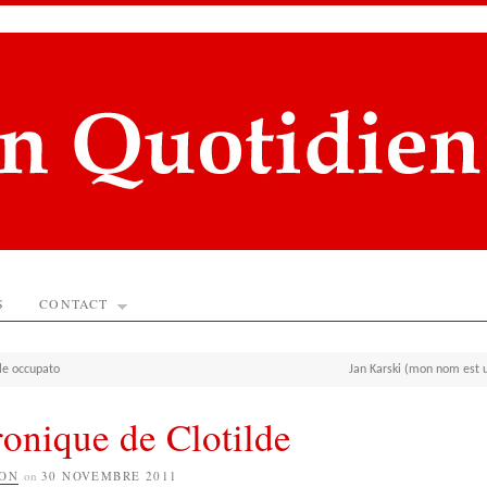
S
CONTACT
lle occupato
Jan Karski (mon nom est u
onique de Clotilde
ION
on
30 NOVEMBRE 2011