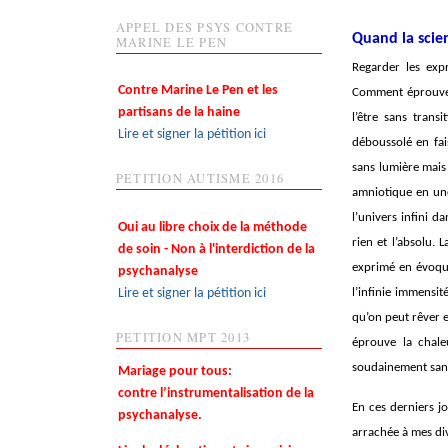
APPEL DES PSYS CONTRE
Quand la scie
MARINE LE PEN
Regarder les exp
Contre Marine Le Pen et les
Comment éprouve-t
partisans de la haine
l’être sans tran
Lire et signer la pétition ici
déboussolé en fai
sans lumière mais
PETITION AUTISME 2016
amniotique en une 
l’univers infini d
Oui au libre choix de la méthode
rien et l’absolu. 
de soin - Non à l'interdiction de la
exprimé en évoquan
psychanalyse
Lire et signer la pétition ici
l’infinie immensit
qu’on peut rêver e
PETITION MPT 2013
éprouve la chale
soudainement san
Mariage pour tous:
contre l’instrumentalisation de la
En ces derniers j
psychanalyse.
arrachée à mes di