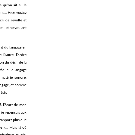
e qu’on ait eu le
même…
Vous voulez
ri de révolte et
en, et ne voulant
tant du langage en
 l’Autre, l’ordre
on du désir de la
fique, le langage
 matériel sonore,
langage, et comme
ésir.
 à l’écart de mon
 je repensais aux
rapport plus que
pre »… Mais là où