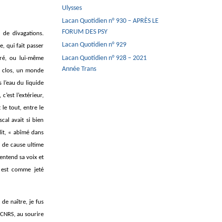
Ulysses
Lacan Quotidien n° 930 – APRÈS LE
FORUM DES PSY
 de divagations.
Lacan Quotidien n° 929
, qui fait passer
Lacan Quotidien n° 928 – 2021
uré, ou lui-même
Année Trans
e clos, un monde
 l’eau du liquide
c’est l’extérieur,
le tout, entre le
cal avait si bien
lit, « abîmé dans
e de cause ultime
 entend sa voix et
 est comme jeté
de naître, je fus
CNRS, au sourire