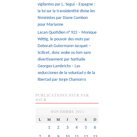
vigilantes par L. Seguí – Espagne :
la loi sur la transidentité divise les
féministes par Diane Cambon
pour Marianne
Lacan Quotidien n° 922 – Monique
Wittig, le pouvoir des mots par
Deborah Gutermann-Jacquet –
Scilicet, donc woke ou lom sans
divertissement par Nathalie
Georges-Lambrichs – Las
seducciones de la voluntad y de la
libertad par Jorge Chamorro
PUBLICATIONS JOUR PAR
JOUR
NOVEMBRE 2011
L
M
M
J
V
S
D
1
2
3
4
5
6
7
8
9
10
11
12
13