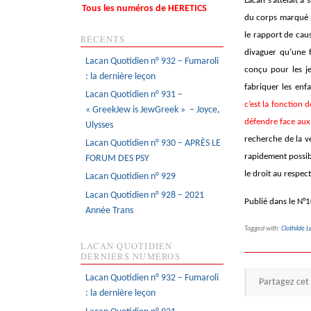
Lacan s’attelait à 
Tous les numéros de HERETICS
du corps marqué pa
le rapport de cau
RÉCENTS
divaguer qu’une f
Lacan Quotidien n° 932 – Fumaroli
conçu pour les j
: la dernière leçon
fabriquer les enfa
Lacan Quotidien n° 931 –
c’est la fonction 
« GreekJew is JewGreek » – Joyce,
défendre face aux
Ulysses
recherche de la v
Lacan Quotidien n° 930 – APRÈS LE
rapidement possib
FORUM DES PSY
le droit au respect
Lacan Quotidien n° 929
Lacan Quotidien n° 928 – 2021
Publié dans le N°
Année Trans
Tagged with:
Clothilde L
LACAN QUOTIDIEN
DERNIERS NUMÉROS
Lacan Quotidien n° 932 – Fumaroli
Partagez cet 
: la dernière leçon