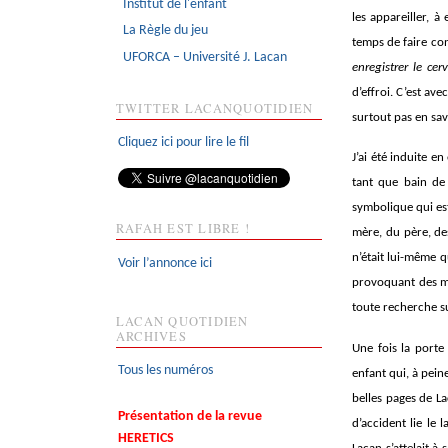
Institut de l'enfant
les appareiller, 
La Règle du jeu
temps de faire co
UFORCA – Université J. Lacan
enregistrer le c
d’effroi. C’est av
TWITTER LACANQUOTIDIEN
surtout pas en sa
Cliquez ici pour lire le fil
J’ai été induite e
tant que bain de 
symbolique qui est
RAFAH EST LIBRE !
mère, du père, des
n’était lui-même q
Voir l’annonce ici
provoquant des mo
toute recherche su
LACAN QUOTIDIEN
ARCHIVES
Une fois la porte
Tous les numéros
enfant qui, à pein
belles pages de La
Présentation de la revue
d’accident lie le
HERETICS