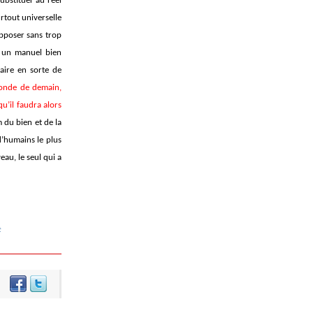
substituer au réel
rtout universelle
upposer sans trop
ir un manuel bien
aire en sorte de
onde de demain,
qu’il faudra alors
 du bien et de la
d’humains le plus
au, le seul qui a
t