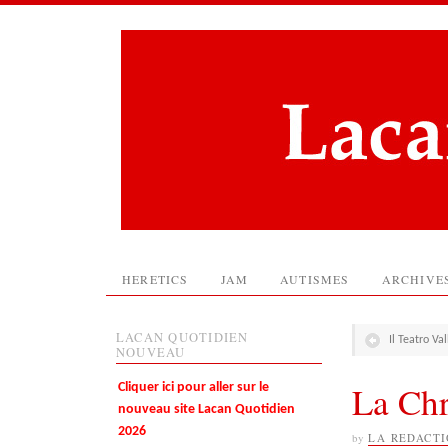
HERETICS
JAM
AUTISMES
ARCHIVE
LACAN QUOTIDIEN
Il Teatro Va
NOUVEAU
La Chr
Cliquer ici pour aller sur le
nouveau site Lacan Quotidien
2026
by
LA REDACT