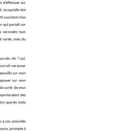
n d’effectuer sur
 lorsqu’elle tint
RS suscitant chez
n qui portait sur
ues secondes mon
et variés, mais du
aux-nés.
Ah ? oui,
pourrait me poser
gazouillis sur mon
s’appuyer sur mon
 de sortir de mon
omporteraient des
selon que les mots
e à ces sonorités
issons, prompte à