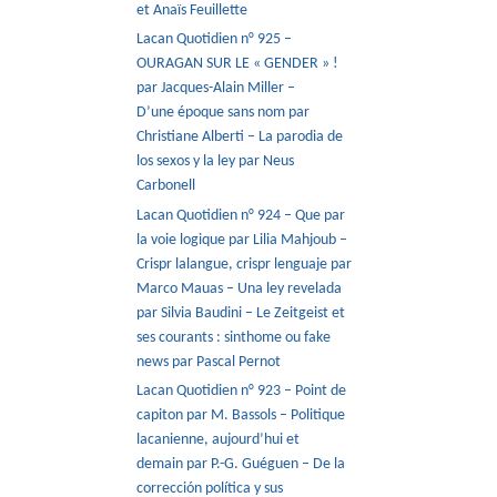
et Anaïs Feuillette
Lacan Quotidien n° 925 –
OURAGAN SUR LE « GENDER » !
par Jacques-Alain Miller –
D’une époque sans nom par
Christiane Alberti – La parodia de
los sexos y la ley par Neus
Carbonell
Lacan Quotidien n° 924 – Que par
la voie logique par Lilia Mahjoub –
Crispr lalangue, crispr lenguaje par
Marco Mauas – Una ley revelada
par Silvia Baudini – Le Zeitgeist et
ses courants : sinthome ou fake
news par Pascal Pernot
Lacan Quotidien n° 923 – Point de
capiton par M. Bassols – Politique
lacanienne, aujourd’hui et
demain par P.-G. Guéguen – De la
corrección política y sus