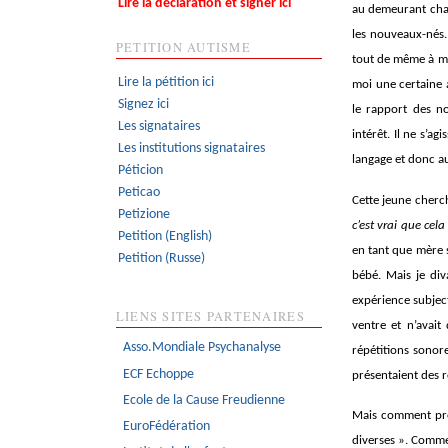
Lire la déclaration et signer ici
au demeurant char
les nouveaux-nés.
PETITION AUTISME
tout de même à m’
Lire la pétition ici
moi une certaine a
Signez ici
le rapport des n
Les signataires
intérêt. Il ne s’a
Les institutions signataires
langage et donc au
Péticion
Peticao
Cette jeune cherch
Petizione
c’est vrai que cel
Petition (English)
en tant que mère s
Petition (Russe)
bébé. Mais je div
expérience subject
LIENS SITES PARTENAIRES
ventre et n’avait
Asso.Mondiale Psychanalyse
répétitions sonore
ECF Echoppe
présentaient des 
Ecole de la Cause Freudienne
Mais comment proc
EuroFédération
diverses ». Comme