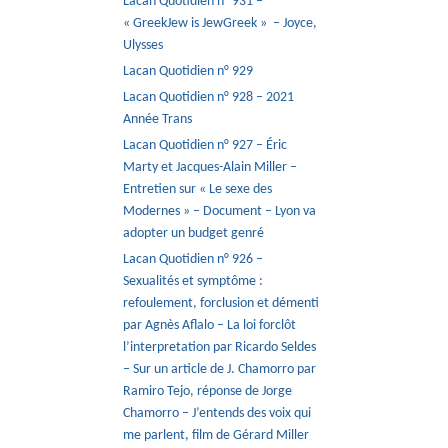
Lacan Quotidien n° 931 –
« GreekJew is JewGreek » – Joyce,
Ulysses
Lacan Quotidien n° 929
Lacan Quotidien n° 928 – 2021
Année Trans
Lacan Quotidien n° 927 – Éric
Marty et Jacques-Alain Miller –
Entretien sur « Le sexe des
Modernes » – Document – Lyon va
adopter un budget genré
Lacan Quotidien n° 926 –
Sexualités et symptôme :
refoulement, forclusion et démenti
par Agnès Aflalo – La loi forclôt
l’interpretation par Ricardo Seldes
– Sur un article de J. Chamorro par
Ramiro Tejo, réponse de Jorge
Chamorro – J’entends des voix qui
me parlent, film de Gérard Miller