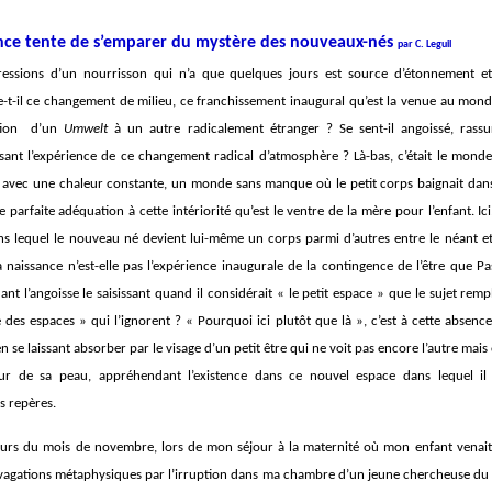
nce tente de s’emparer du mystère des nouveaux-nés
par C. Leguil
ressions d’un nourrisson qui n’a que quelques jours est source d’étonnement et
-il ce changement de milieu, ce franchissement inaugural qu’est la venue au monde
sition d’un
Umwelt
à un autre radicalement étranger ? Se sent-il angoissé, rass
sant l’expérience de ce changement radical d’atmosphère ? Là-bas, c’était le mond
 avec une chaleur constante, un monde sans manque où le petit corps baignait dans
parfaite adéquation à cette intériorité qu’est le ventre de la mère pour l’enfant. Ici, 
ans lequel le nouveau né devient lui-même un corps parmi d’autres entre le néant et 
La naissance n’est-elle pas l’expérience inaugurale de la contingence de l’être que Pas
t l’angoisse le saisissant quand il considérait « le petit espace » que le sujet remp
é des espaces » qui l’ignorent ? « Pourquoi ici plutôt que là », c’est à cette absenc
n se laissant absorber par le visage d’un petit être qui ne voit pas encore l’autre mais
ur de sa peau, appréhendant l’existence dans ce nouvel espace dans lequel il
s repères.
ours du mois de novembre, lors de mon séjour à la maternité où mon enfant venait 
vagations métaphysiques par l’irruption dans ma chambre d’un jeune chercheuse du 