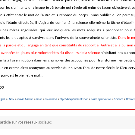
saisir le langage et ses effets au niveau le plus réel, la science actuelle croit pouvoir 
r les signifiants une imagerie cérébrale qui révélerait enfin de façon objective et su
se à effet entre le mot de l’autre et la réponse du corps… Sans oublier qu’on peut s
ois l’étude effectuée, il s’agira de confier à la science elle-même la tâche d’établ
eunes mères angoissées, qui leur indiquera les mots adéquats à prononcer pour f
nts les plus aptes à survivre dans l’univers de la souveraineté scientiste.
Dans le m
de la parole et du langage en tant que constitutifs du rapport à l’Autre et à la pulsion 
 avancées toujours plus volontaristes du discours de la science
n’hésitant pas au nom
érité à faire irruption dans les chambres des accouchés pour transformer les petits 
le en exemplaires anonymes au service du nouveau Dieu de notre siècle, le Dieu cerve
 par-delà le bien et le mal…
103
eguil
•
CNRS
•
lieu de l’Autre
•
mère
•
nourrisson
•
objet d’expérimentation
•
ordre symbolique
•
Science
•
Umwel
article sur vos réseaux sociaux: