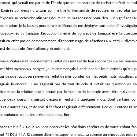
mant, qui venait me parler de l’étude que son laboratoire de recherche était en trai
 Epuisée par deux nuits sans sommeil, je lui demandais de repasser un peu plus tard,
exposer sa recherche afin sans doute de ne pas repasser pour rien… Le signifiant CN
dmiration, je la laissais poursuivre et l’écoutais me déployer son objet d’investigatio
ouveaux-nés au langage. L’évocation même du concept de langage éveilla quelq
gissait en effet pas de comportement, d’apprentissage, de réactions aux stimuli divers 
ssi de la parole. Donc allons-y, écoutons-là.
euse s’intéressait précisément à l’effet des mots et de leurs sonorités sur les nouve
a est bien mystérieux
, songeai-je. Je commençais à anticiper sur les questions qu’elle 
ur ce que j’avais pu relever de l’effet de mes paroles, de mes petits mots, vocalises, 
aguais là encore… Il ne s’agissait pas du tout de cela. Il n’était pas question de 
ive et sur la relation que je nouais par le medium de la parole avec l’être qui venait
 que deux jours, il s’agissait d’exposer l’enfant à quelques mots, dont certains c
s et d’autres pas, et de voir si l’enfant réagissait différemment à ce qu’il entendait 
redondances ou ne les présentaient pas. Bon.
édait-elle ? « Nous voulons observer les réactions cérébrales de votre enfant fac
nt ? ! Déjà ? ! A J2 comme disent les sages-femmes… La science au chevet des nourr