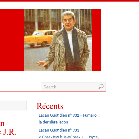
Récents
Lacan Quotidien n° 932 – Fumaroli :
an
la dernière leçon
e J.R.
Lacan Quotidien n° 931 –
« GreekJew is JewGreek » – Joyce,