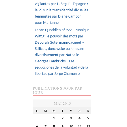
vigilantes par L. Seguí – Espagne :
la loi sur la transidentité divise les
féministes par Diane Cambon
pour Marianne
Lacan Quotidien n° 922 – Monique
Wittig, le pouvoir des mots par
Deborah Gutermann-Jacquet –
Scilicet, donc woke ou lom sans
divertissement par Nathalie
Georges-Lambrichs – Las
seducciones de la voluntad y de la
libertad par Jorge Chamorro
PUBLICATIONS JOUR PAR
JOUR
MAI 2013
L
M
M
J
V
S
D
1
2
3
4
5
6
7
8
9
10
11
12