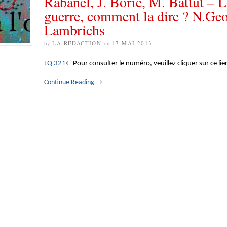
Rabanel, J. Borie, M. Battut – L
guerre, comment la dire ? N.Geo
Lambrichs
by
LA REDACTION
on
17 MAI 2013
LQ 321
←Pour consulter le numéro, veuillez cliquer sur ce lie
Continue Reading
→