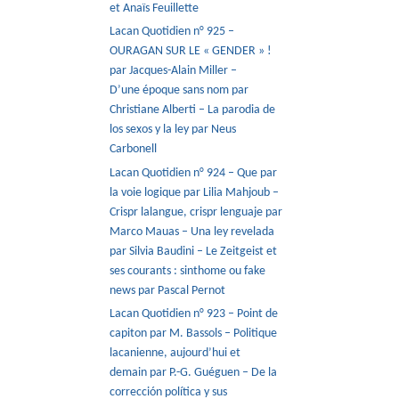
et Anaïs Feuillette
Lacan Quotidien n° 925 –
OURAGAN SUR LE « GENDER » !
par Jacques-Alain Miller –
D’une époque sans nom par
Christiane Alberti – La parodia de
los sexos y la ley par Neus
Carbonell
Lacan Quotidien n° 924 – Que par
la voie logique par Lilia Mahjoub –
Crispr lalangue, crispr lenguaje par
Marco Mauas – Una ley revelada
par Silvia Baudini – Le Zeitgeist et
ses courants : sinthome ou fake
news par Pascal Pernot
Lacan Quotidien n° 923 – Point de
capiton par M. Bassols – Politique
lacanienne, aujourd’hui et
demain par P.-G. Guéguen – De la
corrección política y sus