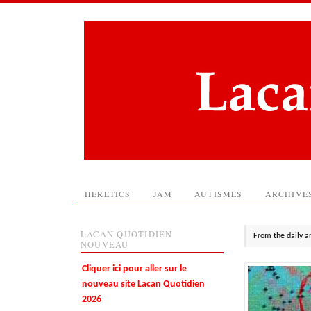
HERETICS
JAM
AUTISMES
ARCHIVE
LACAN QUOTIDIEN
From the daily a
NOUVEAU
Cliquer ici pour aller sur le
nouveau site Lacan Quotidien
2026