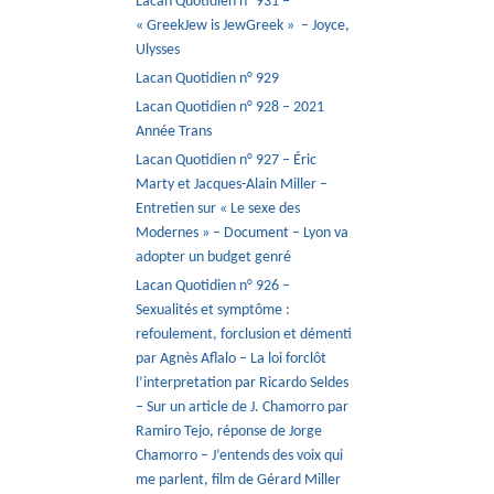
Lacan Quotidien n° 931 –
« GreekJew is JewGreek » – Joyce,
Ulysses
Lacan Quotidien n° 929
Lacan Quotidien n° 928 – 2021
Année Trans
Lacan Quotidien n° 927 – Éric
Marty et Jacques-Alain Miller –
Entretien sur « Le sexe des
Modernes » – Document – Lyon va
adopter un budget genré
Lacan Quotidien n° 926 –
Sexualités et symptôme :
refoulement, forclusion et démenti
par Agnès Aflalo – La loi forclôt
l’interpretation par Ricardo Seldes
– Sur un article de J. Chamorro par
Ramiro Tejo, réponse de Jorge
Chamorro – J’entends des voix qui
me parlent, film de Gérard Miller