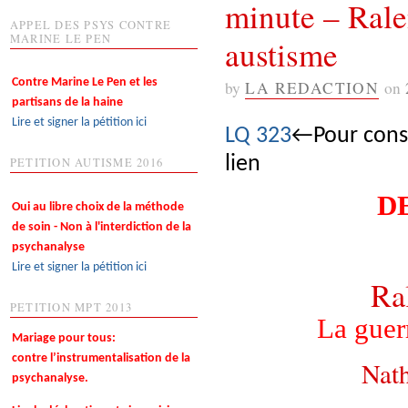
minute – Rale
APPEL DES PSYS CONTRE
MARINE LE PEN
austisme
Contre Marine Le Pen et les
by
LA REDACTION
on
partisans de la haine
Lire et signer la pétition ici
LQ 323
←Pour consu
lien
PETITION AUTISME 2016
D
Oui au libre choix de la méthode
de soin - Non à l'interdiction de la
psychanalyse
Lire et signer la pétition ici
Ra
PETITION MPT 2013
L
a guer
Mariage pour tous:
contre l’instrumentalisation de la
Nath
psychanalyse.