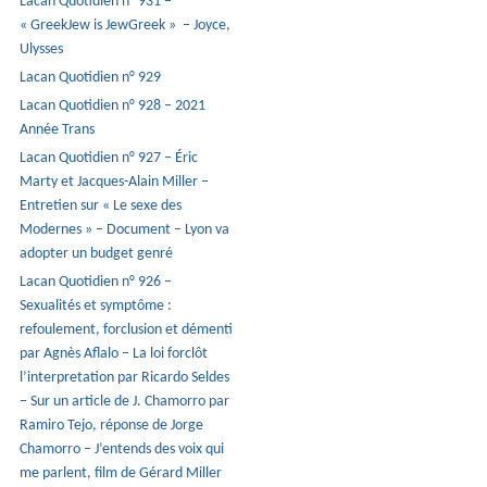
Lacan Quotidien n° 931 –
« GreekJew is JewGreek » – Joyce,
Ulysses
Lacan Quotidien n° 929
Lacan Quotidien n° 928 – 2021
Année Trans
Lacan Quotidien n° 927 – Éric
Marty et Jacques-Alain Miller –
Entretien sur « Le sexe des
Modernes » – Document – Lyon va
adopter un budget genré
Lacan Quotidien n° 926 –
Sexualités et symptôme :
refoulement, forclusion et démenti
par Agnès Aflalo – La loi forclôt
l’interpretation par Ricardo Seldes
– Sur un article de J. Chamorro par
Ramiro Tejo, réponse de Jorge
Chamorro – J’entends des voix qui
me parlent, film de Gérard Miller