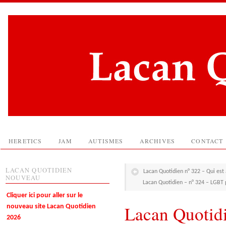
HERETICS
JAM
AUTISMES
ARCHIVES
CONTACT
LACAN QUOTIDIEN
Lacan Quotidien n° 322 – Qui est
NOUVEAU
Lacan Quotidien – n° 324 – LGBT p
Cliquer ici pour aller sur le
Lacan Quotidi
nouveau site Lacan Quotidien
2026