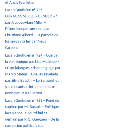
et Anaïs Feuillette
Lacan Quotidien n° 925 –
OURAGAN SUR LE « GENDER » !
par Jacques-Alain Miller –
D’une époque sans nom par
Christiane Alberti – La parodia de
los sexos y la ley par Neus
Carbonell
Lacan Quotidien n° 924 – Que par
la voie logique par Lilia Mahjoub –
Crispr lalangue, crispr lenguaje par
Marco Mauas – Una ley revelada
par Silvia Baudini – Le Zeitgeist et
ses courants : sinthome ou fake
news par Pascal Pernot
Lacan Quotidien n° 923 – Point de
capiton par M. Bassols – Politique
lacanienne, aujourd’hui et
demain par P.-G. Guéguen – De la
corrección política y sus