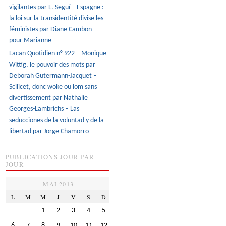
vigilantes par L. Seguí – Espagne :
la loi sur la transidentité divise les
féministes par Diane Cambon
pour Marianne
Lacan Quotidien n° 922 – Monique
Wittig, le pouvoir des mots par
Deborah Gutermann-Jacquet –
Scilicet, donc woke ou lom sans
divertissement par Nathalie
Georges-Lambrichs – Las
seducciones de la voluntad y de la
libertad par Jorge Chamorro
PUBLICATIONS JOUR PAR
JOUR
MAI 2013
L
M
M
J
V
S
D
1
2
3
4
5
6
7
8
9
10
11
12