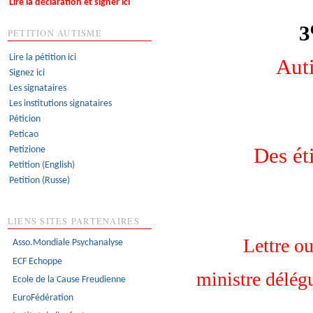
Lire la déclaration et signer ici
3
PETITION AUTISME
Lire la pétition ici
Auti
Signez ici
Les signataires
Les institutions signataires
Péticion
Peticao
Des ét
Petizione
Petition (English)
Petition (Russe)
LIENS SITES PARTENAIRES
Lettre 
Asso.Mondiale Psychanalyse
ECF Echoppe
ministre délégu
Ecole de la Cause Freudienne
EuroFédération