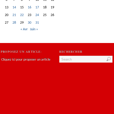
13
14
15
16
17
18
19
20
21
22
23
24
25
26
27
28
29
30
31
« Avr
Juin »
PROPOSEZ UN ARTICLE:
RECHERCHER
Cliquez ici pour proposer un article