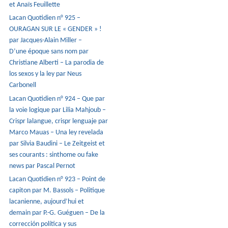
et Anaïs Feuillette
Lacan Quotidien n° 925 –
OURAGAN SUR LE « GENDER » !
par Jacques-Alain Miller –
D’une époque sans nom par
Christiane Alberti – La parodia de
los sexos y la ley par Neus
Carbonell
Lacan Quotidien n° 924 – Que par
la voie logique par Lilia Mahjoub –
Crispr lalangue, crispr lenguaje par
Marco Mauas – Una ley revelada
par Silvia Baudini – Le Zeitgeist et
ses courants : sinthome ou fake
news par Pascal Pernot
Lacan Quotidien n° 923 – Point de
capiton par M. Bassols – Politique
lacanienne, aujourd’hui et
demain par P.-G. Guéguen – De la
corrección política y sus