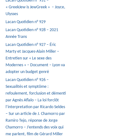
Lacan Quotidien n° 931 –
« GreekJew is JewGreek » – Joyce,
Ulysses
Lacan Quotidien n° 929
Lacan Quotidien n° 928 – 2021
Année Trans
Lacan Quotidien n° 927 – Éric
Marty et Jacques-Alain Miller –
Entretien sur « Le sexe des
Modernes » – Document – Lyon va
adopter un budget genré
Lacan Quotidien n° 926 –
Sexualités et symptôme :
refoulement, forclusion et démenti
par Agnès Aflalo – La loi forclôt
l’interpretation par Ricardo Seldes
– Sur un article de J. Chamorro par
Ramiro Tejo, réponse de Jorge
Chamorro – J’entends des voix qui
me parlent, film de Gérard Miller