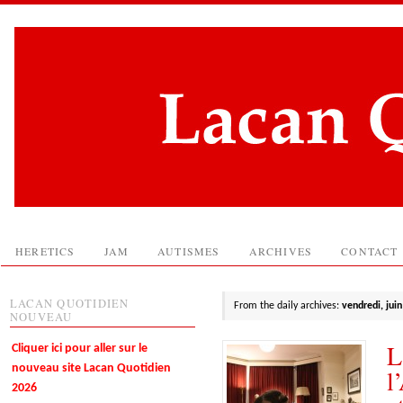
HERETICS
JAM
AUTISMES
ARCHIVES
CONTACT
LACAN QUOTIDIEN
From the daily archives:
vendredi, jui
NOUVEAU
L
Cliquer ici pour aller sur le
nouveau site Lacan Quotidien
l
2026