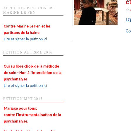
e
APPEL DES PSYS CONTRE
by
MARINE LE PEN
LQ
Contre Marine Le Pen et les
Co
partisans de la haine
Lire et signer la pétition ici
PETITION AUTISME 2016
Oui au libre choix de la méthode
de soin - Non à l'interdiction de la
psychanalyse
Lire et signer la pétition ici
PETITION MPT 2013
Mariage pour tous:
contre l’instrumentalisation de la
psychanalyse.