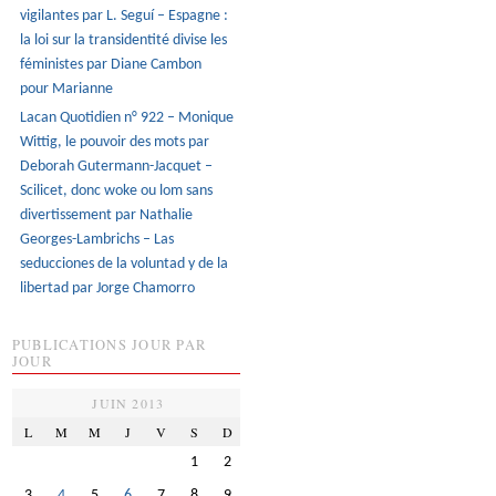
vigilantes par L. Seguí – Espagne :
la loi sur la transidentité divise les
féministes par Diane Cambon
pour Marianne
Lacan Quotidien n° 922 – Monique
Wittig, le pouvoir des mots par
Deborah Gutermann-Jacquet –
Scilicet, donc woke ou lom sans
divertissement par Nathalie
Georges-Lambrichs – Las
seducciones de la voluntad y de la
libertad par Jorge Chamorro
PUBLICATIONS JOUR PAR
JOUR
JUIN 2013
L
M
M
J
V
S
D
1
2
3
4
5
6
7
8
9