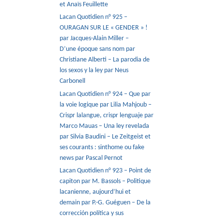
et Anaïs Feuillette
Lacan Quotidien n° 925 –
OURAGAN SUR LE « GENDER » !
par Jacques-Alain Miller –
D’une époque sans nom par
Christiane Alberti – La parodia de
los sexos y la ley par Neus
Carbonell
Lacan Quotidien n° 924 – Que par
la voie logique par Lilia Mahjoub –
Crispr lalangue, crispr lenguaje par
Marco Mauas – Una ley revelada
par Silvia Baudini – Le Zeitgeist et
ses courants : sinthome ou fake
news par Pascal Pernot
Lacan Quotidien n° 923 – Point de
capiton par M. Bassols – Politique
lacanienne, aujourd’hui et
demain par P.-G. Guéguen – De la
corrección política y sus