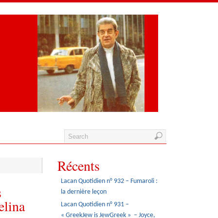
Récents
Lacan Quotidien n° 932 – Fumaroli :
s
la dernière leçon
elina
Lacan Quotidien n° 931 –
« GreekJew is JewGreek » – Joyce,