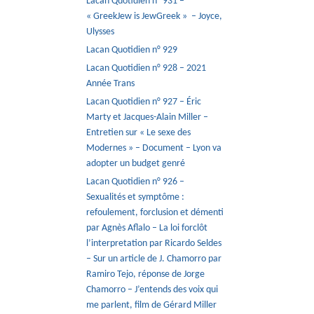
Lacan Quotidien n° 931 –
« GreekJew is JewGreek » – Joyce,
Ulysses
Lacan Quotidien n° 929
Lacan Quotidien n° 928 – 2021
Année Trans
Lacan Quotidien n° 927 – Éric
Marty et Jacques-Alain Miller –
Entretien sur « Le sexe des
Modernes » – Document – Lyon va
adopter un budget genré
Lacan Quotidien n° 926 –
Sexualités et symptôme :
refoulement, forclusion et démenti
par Agnès Aflalo – La loi forclôt
l’interpretation par Ricardo Seldes
– Sur un article de J. Chamorro par
Ramiro Tejo, réponse de Jorge
Chamorro – J’entends des voix qui
me parlent, film de Gérard Miller