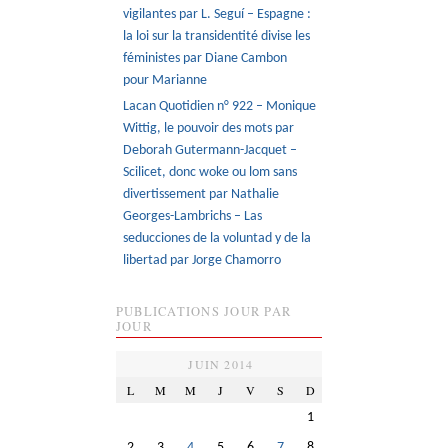
vigilantes par L. Seguí – Espagne :
la loi sur la transidentité divise les
féministes par Diane Cambon
pour Marianne
Lacan Quotidien n° 922 – Monique
Wittig, le pouvoir des mots par
Deborah Gutermann-Jacquet –
Scilicet, donc woke ou lom sans
divertissement par Nathalie
Georges-Lambrichs – Las
seducciones de la voluntad y de la
libertad par Jorge Chamorro
PUBLICATIONS JOUR PAR
JOUR
JUIN 2014
L
M
M
J
V
S
D
1
2
3
4
5
6
7
8