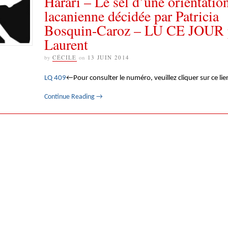
Harari – Le sel d’une orientatio
lacanienne décidée par Patricia
Bosquin-Caroz – LU CE JOUR p
Laurent
by
CÉCILE
on
13 JUIN 2014
LQ 409
←Pour consulter le numéro, veuillez cliquer sur ce lie
Continue Reading
→