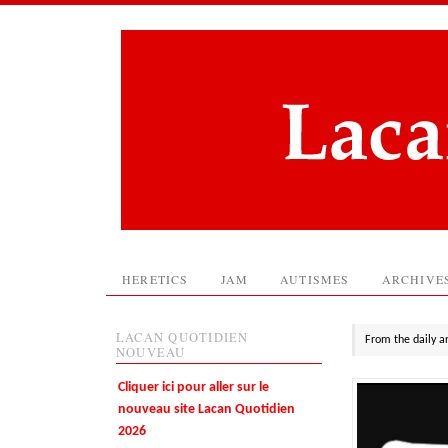
HERETICS
JAM
AUTISMES
ARCHIVE
LACAN QUOTIDIEN
From the daily a
NOUVEAU
Cliquer ici pour aller sur le
nouveau site Lacan Quotidien
2026