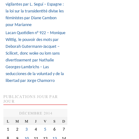
vigilantes par L. Seguí – Espagne :
la loi sur la transidentité divise les
féministes par Diane Cambon
pour Marianne
Lacan Quotidien n° 922 – Monique
Wittig, le pouvoir des mots par
Deborah Gutermann-Jacquet –
Scilicet, donc woke ou lom sans
divertissement par Nathalie
Georges-Lambrichs – Las
seducciones de la voluntad y de la
libertad par Jorge Chamorro
PUBLICATIONS JOUR PAR
JOUR
DÉCEMBRE 2014
L
M
M
J
V
S
D
1
2
3
4
5
6
7
8
9
10
11
12
13
14