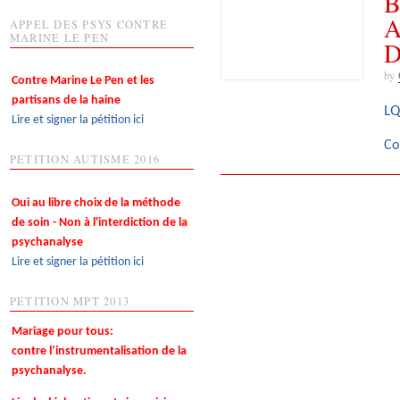
B
A
APPEL DES PSYS CONTRE
MARINE LE PEN
D
by
Contre Marine Le Pen et les
partisans de la haine
LQ
Lire et signer la pétition ici
Co
PETITION AUTISME 2016
Oui au libre choix de la méthode
de soin - Non à l'interdiction de la
psychanalyse
Lire et signer la pétition ici
PETITION MPT 2013
Mariage pour tous:
contre l’instrumentalisation de la
psychanalyse.