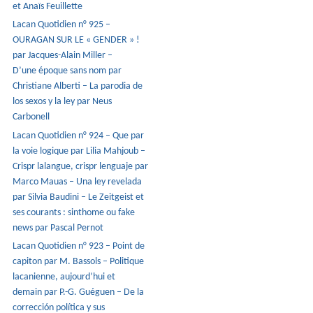
et Anaïs Feuillette
Lacan Quotidien n° 925 –
OURAGAN SUR LE « GENDER » !
par Jacques-Alain Miller –
D’une époque sans nom par
Christiane Alberti – La parodia de
los sexos y la ley par Neus
Carbonell
Lacan Quotidien n° 924 – Que par
la voie logique par Lilia Mahjoub –
Crispr lalangue, crispr lenguaje par
Marco Mauas – Una ley revelada
par Silvia Baudini – Le Zeitgeist et
ses courants : sinthome ou fake
news par Pascal Pernot
Lacan Quotidien n° 923 – Point de
capiton par M. Bassols – Politique
lacanienne, aujourd’hui et
demain par P.-G. Guéguen – De la
corrección política y sus