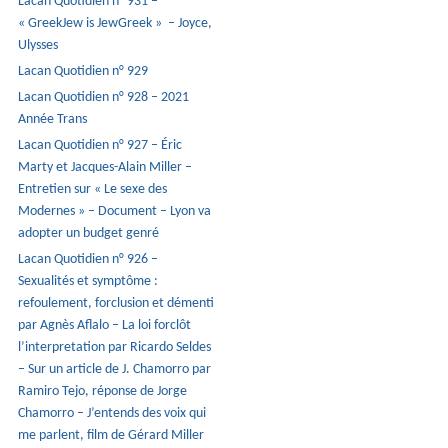
Lacan Quotidien n° 931 –
« GreekJew is JewGreek » – Joyce,
Ulysses
Lacan Quotidien n° 929
Lacan Quotidien n° 928 – 2021
Année Trans
Lacan Quotidien n° 927 – Éric
Marty et Jacques-Alain Miller –
Entretien sur « Le sexe des
Modernes » – Document – Lyon va
adopter un budget genré
Lacan Quotidien n° 926 –
Sexualités et symptôme :
refoulement, forclusion et démenti
par Agnès Aflalo – La loi forclôt
l’interpretation par Ricardo Seldes
– Sur un article de J. Chamorro par
Ramiro Tejo, réponse de Jorge
Chamorro – J’entends des voix qui
me parlent, film de Gérard Miller