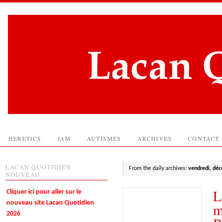
HERETICS
JAM
AUTISMES
ARCHIVES
CONTACT
LACAN QUOTIDIEN
From the daily archives:
vendredi, dé
NOUVEAU
L
Cliquer ici pour aller sur le
nouveau site Lacan Quotidien
m
2026