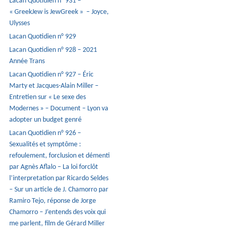
Lacan Quotidien n° 931 –
« GreekJew is JewGreek » – Joyce,
Ulysses
Lacan Quotidien n° 929
Lacan Quotidien n° 928 – 2021
Année Trans
Lacan Quotidien n° 927 – Éric
Marty et Jacques-Alain Miller –
Entretien sur « Le sexe des
Modernes » – Document – Lyon va
adopter un budget genré
Lacan Quotidien n° 926 –
Sexualités et symptôme :
refoulement, forclusion et démenti
par Agnès Aflalo – La loi forclôt
l’interpretation par Ricardo Seldes
– Sur un article de J. Chamorro par
Ramiro Tejo, réponse de Jorge
Chamorro – J’entends des voix qui
me parlent, film de Gérard Miller