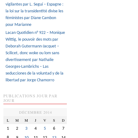
vigilantes par L. Seguí – Espagne :
la loi sur la transidentité divise les
féministes par Diane Cambon
pour Marianne
Lacan Quotidien n° 922 – Monique
Wittig, le pouvoir des mots par
Deborah Gutermann-Jacquet –
Scilicet, donc woke ou lom sans
divertissement par Nathalie
Georges-Lambrichs – Las
seducciones de la voluntad y de la
libertad par Jorge Chamorro
PUBLICATIONS JOUR PAR
JOUR
DÉCEMBRE 2014
L
M
M
J
V
S
D
1
2
3
4
5
6
7
8
9
10
11
12
13
14