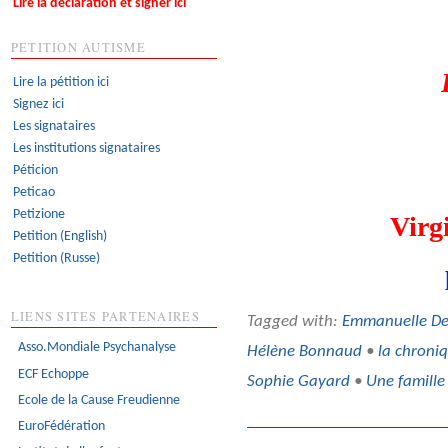
Lire la déclaration et signer ici
PETITION AUTISME
Lire la pétition ici
Signez ici
Les signataires
Les institutions signataires
Péticion
Peticao
Petizione
Virgi
Petition (English)
Petition (Russe)
LIENS SITES PARTENAIRES
Tagged with:
Emmanuelle D
Asso.Mondiale Psychanalyse
Hélène Bonnaud
•
la chroni
ECF Echoppe
Sophie Gayard
•
Une famille 
Ecole de la Cause Freudienne
EuroFédération