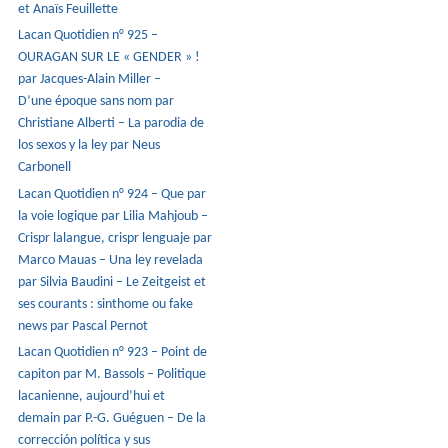
et Anaïs Feuillette
Lacan Quotidien n° 925 –
OURAGAN SUR LE « GENDER » !
par Jacques-Alain Miller –
D’une époque sans nom par
Christiane Alberti – La parodia de
los sexos y la ley par Neus
Carbonell
Lacan Quotidien n° 924 – Que par
la voie logique par Lilia Mahjoub –
Crispr lalangue, crispr lenguaje par
Marco Mauas – Una ley revelada
par Silvia Baudini – Le Zeitgeist et
ses courants : sinthome ou fake
news par Pascal Pernot
Lacan Quotidien n° 923 – Point de
capiton par M. Bassols – Politique
lacanienne, aujourd’hui et
demain par P.-G. Guéguen – De la
corrección política y sus