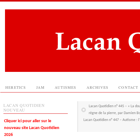
HERETICS
JAM
AUTISMES
ARCHIVES
CONTACT
LACAN QUOTIDIEN
Lacan Quotidien n° 445 – « La dou
NOUVEAU
règne de la pierre, par Damien B
Lacan Quotidien n° 447 – Autisme : l
Cliquer ici pour aller sur le
nouveau site Lacan Quotidien
2026