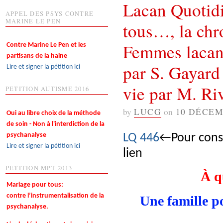
Lacan Quotidi
APPEL DES PSYS CONTRE
MARINE LE PEN
tous…, la ch
Femmes lacani
Contre Marine Le Pen et les
partisans de la haine
par S. Gayard 
Lire et signer la pétition ici
vie par M. Ri
PETITION AUTISME 2016
by
LUCG
on
10 DÉCEM
Oui au libre choix de la méthode
de soin - Non à l'interdiction de la
psychanalyse
LQ 446
←Pour consu
Lire et signer la pétition ici
lien
PETITION MPT 2013
À q
Mariage pour tous:
contre l’instrumentalisation de la
Une famille p
psychanalyse.