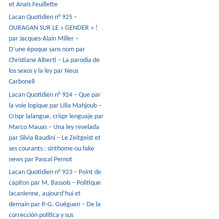
et Anaïs Feuillette
Lacan Quotidien n° 925 –
OURAGAN SUR LE « GENDER » !
par Jacques-Alain Miller –
D’une époque sans nom par
Christiane Alberti – La parodia de
los sexos y la ley par Neus
Carbonell
Lacan Quotidien n° 924 – Que par
la voie logique par Lilia Mahjoub –
Crispr lalangue, crispr lenguaje par
Marco Mauas – Una ley revelada
par Silvia Baudini – Le Zeitgeist et
ses courants : sinthome ou fake
news par Pascal Pernot
Lacan Quotidien n° 923 – Point de
capiton par M. Bassols – Politique
lacanienne, aujourd’hui et
demain par P.-G. Guéguen – De la
corrección política y sus