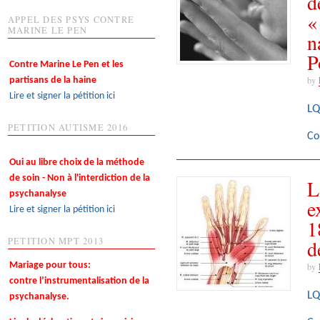
d
«
APPEL DES PSYS CONTRE
MARINE LE PEN
n
P
Contre Marine Le Pen et les
by
partisans de la haine
Lire et signer la pétition ici
LQ
PETITION AUTISME 2016
Co
Oui au libre choix de la méthode
de soin - Non à l'interdiction de la
L
psychanalyse
e
Lire et signer la pétition ici
1
d
PETITION MPT 2013
Mariage pour tous:
by
contre l’instrumentalisation de la
LQ
psychanalyse.