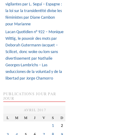
vigilantes par L. Seguí – Espagne :
la loi sur la transidentité divise les
féministes par Diane Cambon
pour Marianne
Lacan Quotidien n° 922 – Monique
Wittig, le pouvoir des mots par
Deborah Gutermann-Jacquet –
Scilicet, donc woke ou lom sans
divertissement par Nathalie
Georges-Lambrichs – Las
seducciones de la voluntad y de la
libertad par Jorge Chamorro
PUBLICATIONS JOUR PAR
JOUR
AVRIL 2017
L
M
M
J
V
S
D
1
2
3
4
5
6
7
8
9