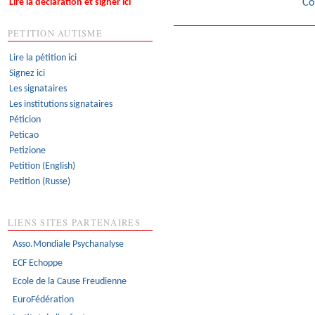
Co
Lire la déclaration et signer ici
PETITION AUTISME
Lire la pétition ici
Signez ici
Les signataires
Les institutions signataires
Péticion
Peticao
Petizione
Petition (English)
Petition (Russe)
LIENS SITES PARTENAIRES
Asso.Mondiale Psychanalyse
ECF Echoppe
Ecole de la Cause Freudienne
EuroFédération