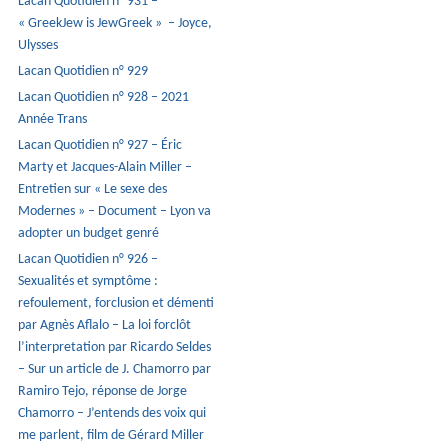
Lacan Quotidien n° 931 –
« GreekJew is JewGreek » – Joyce,
Ulysses
Lacan Quotidien n° 929
Lacan Quotidien n° 928 – 2021
Année Trans
Lacan Quotidien n° 927 – Éric
Marty et Jacques-Alain Miller –
Entretien sur « Le sexe des
Modernes » – Document – Lyon va
adopter un budget genré
Lacan Quotidien n° 926 –
Sexualités et symptôme :
refoulement, forclusion et démenti
par Agnès Aflalo – La loi forclôt
l’interpretation par Ricardo Seldes
– Sur un article de J. Chamorro par
Ramiro Tejo, réponse de Jorge
Chamorro – J’entends des voix qui
me parlent, film de Gérard Miller