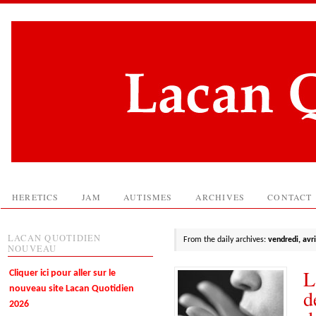
HERETICS
JAM
AUTISMES
ARCHIVES
CONTACT
LACAN QUOTIDIEN
From the daily archives:
vendredi, avri
NOUVEAU
L
Cliquer ici pour aller sur le
nouveau site Lacan Quotidien
d
2026