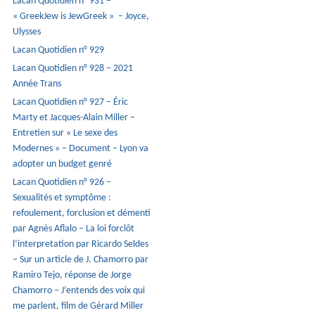
Lacan Quotidien n° 931 –
« GreekJew is JewGreek » – Joyce,
Ulysses
Lacan Quotidien n° 929
Lacan Quotidien n° 928 – 2021
Année Trans
Lacan Quotidien n° 927 – Éric
Marty et Jacques-Alain Miller –
Entretien sur « Le sexe des
Modernes » – Document – Lyon va
adopter un budget genré
Lacan Quotidien n° 926 –
Sexualités et symptôme :
refoulement, forclusion et démenti
par Agnès Aflalo – La loi forclôt
l’interpretation par Ricardo Seldes
– Sur un article de J. Chamorro par
Ramiro Tejo, réponse de Jorge
Chamorro – J’entends des voix qui
me parlent, film de Gérard Miller