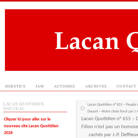
HERETICS
JAM
AUTISMES
ARCHIVES
CONTACT
LACAN QUOTIDIEN
Lacan Quotidien n° 653 – Peuple 
NOUVEAU
Doucet – Notre choix forcé par J.-
Lacan Quotidien n° 655 – D
Cliquer ici pour aller sur le
nouveau site Lacan Quotidien
Fillon n’est pas un homose
2026
cachés par J.-P. Deffie