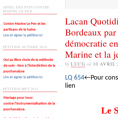
APPEL DES PSYS CONTRE
MARINE LE PEN
Lacan Quotid
Contre Marine Le Pen et les
Bordeaux par 
partisans de la haine
Lire et signer la pétition ici
démocratie en
PETITION AUTISME 2016
Marine et la 
Oui au libre choix de la méthode
by
LUCG
on
10 AVRIL 
de soin - Non à l'interdiction de la
psychanalyse
LQ 654
←Pour consu
Lire et signer la pétition ici
lien
PETITION MPT 2013
Mariage pour tous:
contre l’instrumentalisation de la
Le 
psychanalyse.