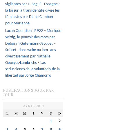
vigilantes par L. Seguí – Espagne :
la loi sur la transidentité divise les
féministes par Diane Cambon
pour Marianne
Lacan Quotidien n° 922 – Monique
Wittig, le pouvoir des mots par
Deborah Gutermann-Jacquet –
Scilicet, donc woke ou lom sans
divertissement par Nathalie
Georges-Lambrichs – Las
seducciones de la voluntad y de la
libertad par Jorge Chamorro
PUBLICATIONS JOUR PAR
JOUR
AVRIL 2017
L
M
M
J
V
S
D
1
2
3
4
5
6
7
8
9