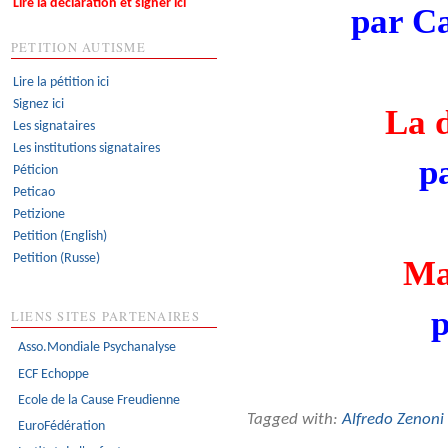
Lire la déclaration et signer ici
par C
PETITION AUTISME
Lire la pétition ici
Signez ici
La 
Les signataires
Les institutions signataires
p
Péticion
Peticao
Petizione
Petition (English)
Petition (Russe)
Ma
p
LIENS SITES PARTENAIRES
Asso.Mondiale Psychanalyse
ECF Echoppe
Ecole de la Cause Freudienne
Tagged with:
Alfredo Zenoni
EuroFédération