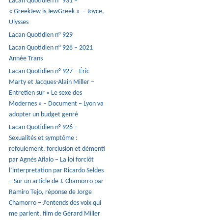
Lacan Quotidien n° 931 –
« GreekJew is JewGreek » – Joyce,
Ulysses
Lacan Quotidien n° 929
Lacan Quotidien n° 928 – 2021
Année Trans
Lacan Quotidien n° 927 – Éric
Marty et Jacques-Alain Miller –
Entretien sur « Le sexe des
Modernes » – Document – Lyon va
adopter un budget genré
Lacan Quotidien n° 926 –
Sexualités et symptôme :
refoulement, forclusion et démenti
par Agnès Aflalo – La loi forclôt
l’interpretation par Ricardo Seldes
– Sur un article de J. Chamorro par
Ramiro Tejo, réponse de Jorge
Chamorro – J’entends des voix qui
me parlent, film de Gérard Miller