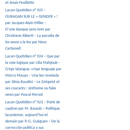
et Anaïs Feuillette
Lacan Quotidien n° 925 –
OURAGAN SUR LE « GENDER » !
par Jacques-Alain Miller –
D’une époque sans nom par
Christiane Alberti – La parodia de
los sexos y la ley par Neus
Carbonell
Lacan Quotidien n° 924 – Que par
la voie logique par Lilia Mahjoub –
Crispr lalangue, crispr lenguaje par
Marco Mauas – Una ley revelada
par Silvia Baudini – Le Zeitgeist et
ses courants : sinthome ou fake
news par Pascal Pernot
Lacan Quotidien n° 923 – Point de
capiton par M. Bassols – Politique
lacanienne, aujourd’hui et
demain par P.-G. Guéguen – De la
corrección política y sus