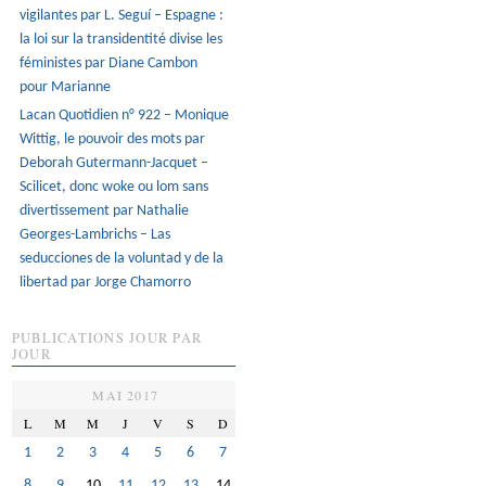
vigilantes par L. Seguí – Espagne :
la loi sur la transidentité divise les
féministes par Diane Cambon
pour Marianne
Lacan Quotidien n° 922 – Monique
Wittig, le pouvoir des mots par
Deborah Gutermann-Jacquet –
Scilicet, donc woke ou lom sans
divertissement par Nathalie
Georges-Lambrichs – Las
seducciones de la voluntad y de la
libertad par Jorge Chamorro
PUBLICATIONS JOUR PAR
JOUR
MAI 2017
L
M
M
J
V
S
D
1
2
3
4
5
6
7
8
9
10
11
12
13
14