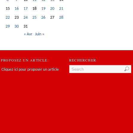
15
16
17
18
19
20
21
22
23
24
25
26
27
28
29
30
31
« Avr
Juin »
PROPOSEZ UN ARTICLE:
RECHERCHER
Cliquez ici pour proposer un article