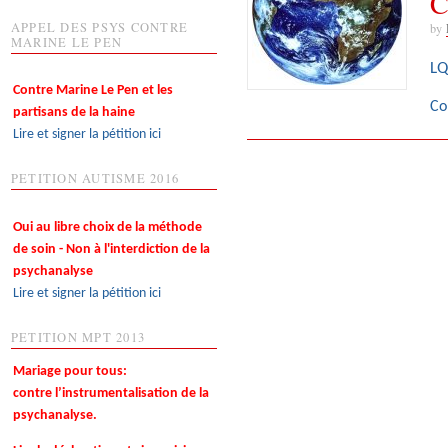
C
APPEL DES PSYS CONTRE
by
MARINE LE PEN
LQ
Contre Marine Le Pen et les
Co
partisans de la haine
Lire et signer la pétition ici
PETITION AUTISME 2016
Oui au libre choix de la méthode
de soin - Non à l'interdiction de la
psychanalyse
Lire et signer la pétition ici
PETITION MPT 2013
Mariage pour tous:
contre l’instrumentalisation de la
psychanalyse.