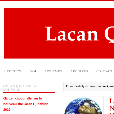
HERETICS
JAM
AUTISMES
ARCHIVES
CONTACT
LACAN QUOTIDIEN
From the daily archives:
mercredi, mai
NOUVEAU
L
Cliquer ici pour aller sur le
nouveau site Lacan Quotidien
N
2026