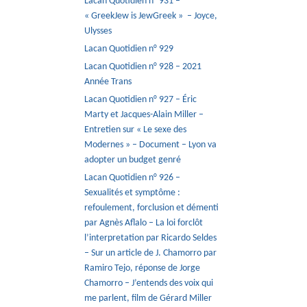
Lacan Quotidien n° 931 –
« GreekJew is JewGreek » – Joyce,
Ulysses
Lacan Quotidien n° 929
Lacan Quotidien n° 928 – 2021
Année Trans
Lacan Quotidien n° 927 – Éric
Marty et Jacques-Alain Miller –
Entretien sur « Le sexe des
Modernes » – Document – Lyon va
adopter un budget genré
Lacan Quotidien n° 926 –
Sexualités et symptôme :
refoulement, forclusion et démenti
par Agnès Aflalo – La loi forclôt
l’interpretation par Ricardo Seldes
– Sur un article de J. Chamorro par
Ramiro Tejo, réponse de Jorge
Chamorro – J’entends des voix qui
me parlent, film de Gérard Miller