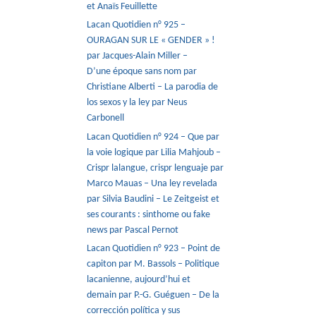
et Anaïs Feuillette
Lacan Quotidien n° 925 –
OURAGAN SUR LE « GENDER » !
par Jacques-Alain Miller –
D’une époque sans nom par
Christiane Alberti – La parodia de
los sexos y la ley par Neus
Carbonell
Lacan Quotidien n° 924 – Que par
la voie logique par Lilia Mahjoub –
Crispr lalangue, crispr lenguaje par
Marco Mauas – Una ley revelada
par Silvia Baudini – Le Zeitgeist et
ses courants : sinthome ou fake
news par Pascal Pernot
Lacan Quotidien n° 923 – Point de
capiton par M. Bassols – Politique
lacanienne, aujourd’hui et
demain par P.-G. Guéguen – De la
corrección política y sus