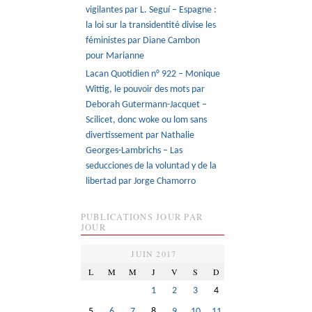
vigilantes par L. Seguí – Espagne :
la loi sur la transidentité divise les
féministes par Diane Cambon
pour Marianne
Lacan Quotidien n° 922 – Monique
Wittig, le pouvoir des mots par
Deborah Gutermann-Jacquet –
Scilicet, donc woke ou lom sans
divertissement par Nathalie
Georges-Lambrichs – Las
seducciones de la voluntad y de la
libertad par Jorge Chamorro
PUBLICATIONS JOUR PAR
JOUR
JUIN 2017
L
M
M
J
V
S
D
1
2
3
4
5
6
7
8
9
10
11