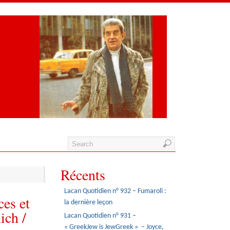
Récents
Lacan Quotidien n° 932 – Fumaroli :
es et
la dernière leçon
ich /
Lacan Quotidien n° 931 –
« GreekJew is JewGreek » – Joyce,