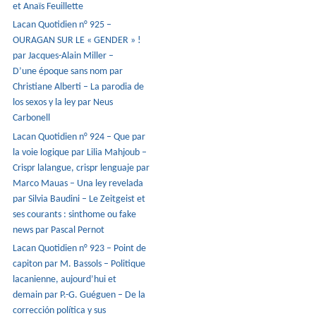
et Anaïs Feuillette
Lacan Quotidien n° 925 –
OURAGAN SUR LE « GENDER » !
par Jacques-Alain Miller –
D’une époque sans nom par
Christiane Alberti – La parodia de
los sexos y la ley par Neus
Carbonell
Lacan Quotidien n° 924 – Que par
la voie logique par Lilia Mahjoub –
Crispr lalangue, crispr lenguaje par
Marco Mauas – Una ley revelada
par Silvia Baudini – Le Zeitgeist et
ses courants : sinthome ou fake
news par Pascal Pernot
Lacan Quotidien n° 923 – Point de
capiton par M. Bassols – Politique
lacanienne, aujourd’hui et
demain par P.-G. Guéguen – De la
corrección política y sus