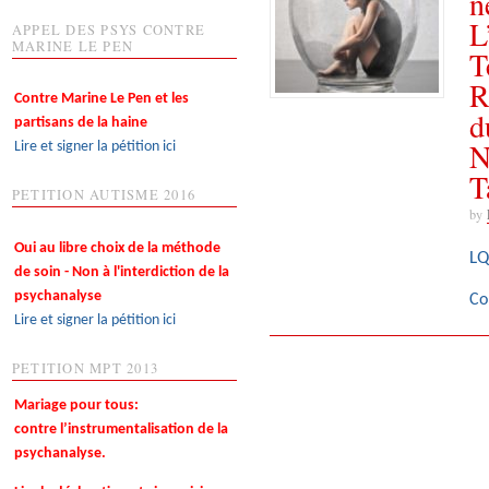
n
L
APPEL DES PSYS CONTRE
MARINE LE PEN
T
R
Contre Marine Le Pen et les
d
partisans de la haine
N
Lire et signer la pétition ici
T
PETITION AUTISME 2016
by
Oui au libre choix de la méthode
LQ
de soin - Non à l'interdiction de la
psychanalyse
Co
Lire et signer la pétition ici
PETITION MPT 2013
Mariage pour tous:
contre l’instrumentalisation de la
psychanalyse.