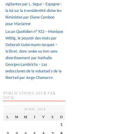
vigilantes par L. Seguí – Espagne :
la loi sur la transidentité divise les
féministes par Diane Cambon
pour Marianne
Lacan Quotidien n° 922 – Monique
Wittig, le pouvoir des mots par
Deborah Gutermann-Jacquet –
Scilicet, donc woke ou lom sans
divertissement par Nathalie
Georges-Lambrichs – Las
seducciones de la voluntad y de la
libertad par Jorge Chamorro
PUBLICATIONS JOUR PAR
JOUR
AVRIL 2018
L
M
M
J
V
S
D
1
2
3
4
5
6
7
8