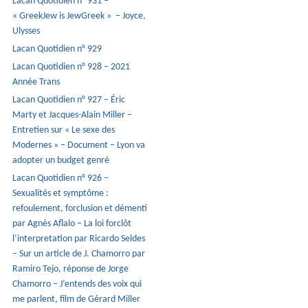
Lacan Quotidien n° 931 –
« GreekJew is JewGreek » – Joyce,
Ulysses
Lacan Quotidien n° 929
Lacan Quotidien n° 928 – 2021
Année Trans
Lacan Quotidien n° 927 – Éric
Marty et Jacques-Alain Miller –
Entretien sur « Le sexe des
Modernes » – Document – Lyon va
adopter un budget genré
Lacan Quotidien n° 926 –
Sexualités et symptôme :
refoulement, forclusion et démenti
par Agnès Aflalo – La loi forclôt
l’interpretation par Ricardo Seldes
– Sur un article de J. Chamorro par
Ramiro Tejo, réponse de Jorge
Chamorro – J’entends des voix qui
me parlent, film de Gérard Miller