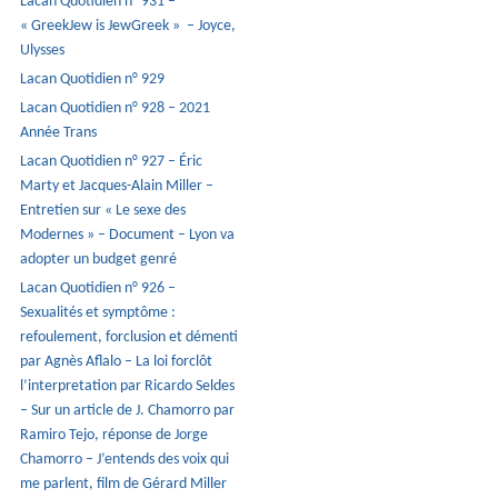
Lacan Quotidien n° 931 –
« GreekJew is JewGreek » – Joyce,
Ulysses
Lacan Quotidien n° 929
Lacan Quotidien n° 928 – 2021
Année Trans
Lacan Quotidien n° 927 – Éric
Marty et Jacques-Alain Miller –
Entretien sur « Le sexe des
Modernes » – Document – Lyon va
adopter un budget genré
Lacan Quotidien n° 926 –
Sexualités et symptôme :
refoulement, forclusion et démenti
par Agnès Aflalo – La loi forclôt
l’interpretation par Ricardo Seldes
– Sur un article de J. Chamorro par
Ramiro Tejo, réponse de Jorge
Chamorro – J’entends des voix qui
me parlent, film de Gérard Miller