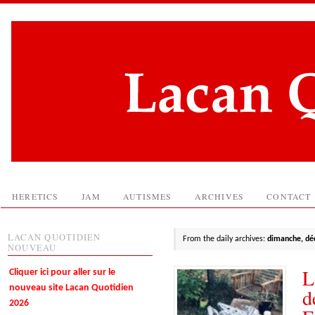
HERETICS
JAM
AUTISMES
ARCHIVES
CONTACT
LACAN QUOTIDIEN
From the daily archives:
dimanche, dé
NOUVEAU
L
Cliquer ici pour aller sur le
nouveau site Lacan Quotidien
d
2026