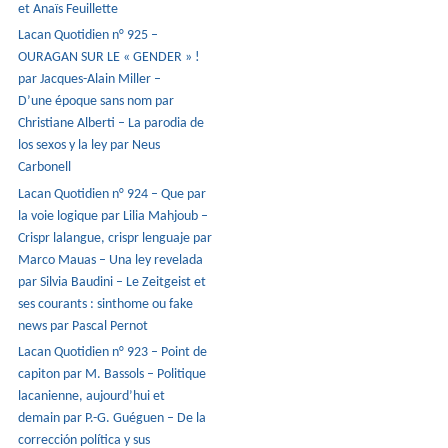
et Anaïs Feuillette
Lacan Quotidien n° 925 –
OURAGAN SUR LE « GENDER » !
par Jacques-Alain Miller –
D’une époque sans nom par
Christiane Alberti – La parodia de
los sexos y la ley par Neus
Carbonell
Lacan Quotidien n° 924 – Que par
la voie logique par Lilia Mahjoub –
Crispr lalangue, crispr lenguaje par
Marco Mauas – Una ley revelada
par Silvia Baudini – Le Zeitgeist et
ses courants : sinthome ou fake
news par Pascal Pernot
Lacan Quotidien n° 923 – Point de
capiton par M. Bassols – Politique
lacanienne, aujourd’hui et
demain par P.-G. Guéguen – De la
corrección política y sus