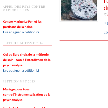
E
d
APPEL DES PSYS CONTRE
MARINE LE PEN
by
Contre Marine Le Pen et les
LQ
partisans de la haine
Lire et signer la pétition ici
Co
PETITION AUTISME 2016
Oui au libre choix de la méthode
de soin - Non à l'interdiction de la
psychanalyse
Lire et signer la pétition ici
PETITION MPT 2013
Mariage pour tous:
contre l’instrumentalisation de la
psychanalyse.