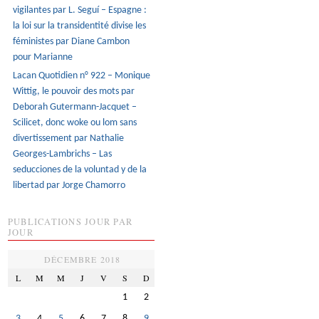
vigilantes par L. Seguí – Espagne :
la loi sur la transidentité divise les
féministes par Diane Cambon
pour Marianne
Lacan Quotidien n° 922 – Monique
Wittig, le pouvoir des mots par
Deborah Gutermann-Jacquet –
Scilicet, donc woke ou lom sans
divertissement par Nathalie
Georges-Lambrichs – Las
seducciones de la voluntad y de la
libertad par Jorge Chamorro
PUBLICATIONS JOUR PAR
JOUR
DÉCEMBRE 2018
L
M
M
J
V
S
D
1
2
3
4
5
6
7
8
9