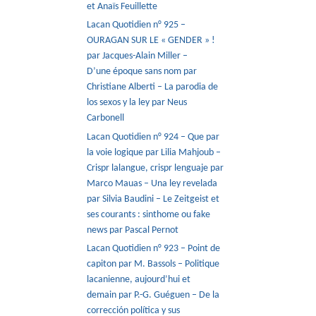
et Anaïs Feuillette
Lacan Quotidien n° 925 –
OURAGAN SUR LE « GENDER » !
par Jacques-Alain Miller –
D’une époque sans nom par
Christiane Alberti – La parodia de
los sexos y la ley par Neus
Carbonell
Lacan Quotidien n° 924 – Que par
la voie logique par Lilia Mahjoub –
Crispr lalangue, crispr lenguaje par
Marco Mauas – Una ley revelada
par Silvia Baudini – Le Zeitgeist et
ses courants : sinthome ou fake
news par Pascal Pernot
Lacan Quotidien n° 923 – Point de
capiton par M. Bassols – Politique
lacanienne, aujourd’hui et
demain par P.-G. Guéguen – De la
corrección política y sus