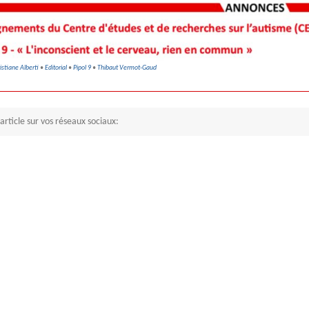
istiane Alberti
•
Editorial
•
Pipol 9
•
Thibaut Vermot-Gaud
article sur vos réseaux sociaux: