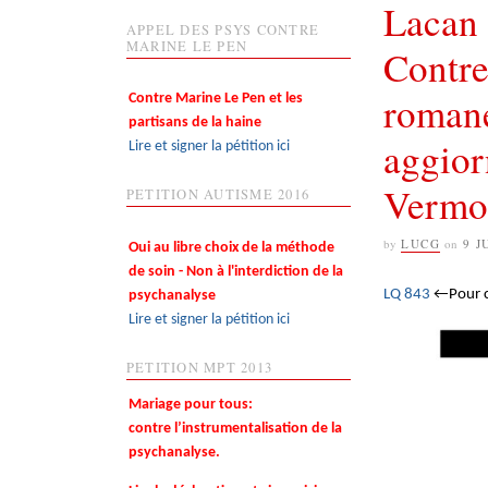
Lacan 
APPEL DES PSYS CONTRE
MARINE LE PEN
Contre
romane
Contre Marine Le Pen et les
partisans de la haine
aggior
Lire et signer la pétition ici
Vermo
PETITION AUTISME 2016
by
LUCG
on
9 J
Oui au libre choix de la méthode
de soin - Non à l'interdiction de la
LQ 843
←Pour co
psychanalyse
Lire et signer la pétition ici
PETITION MPT 2013
Mariage pour tous:
contre l’instrumentalisation de la
psychanalyse.