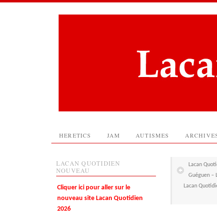
HERETICS
JAM
AUTISMES
ARCHIVE
LACAN QUOTIDIEN
Lacan Quotid
NOUVEAU
Guéguen – L
Lacan Quotidie
Cliquer ici pour aller sur le
nouveau site Lacan Quotidien
2026