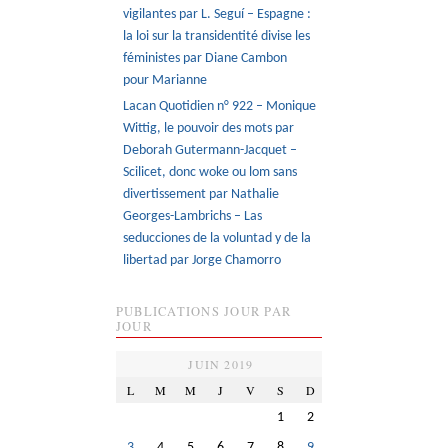
vigilantes par L. Seguí – Espagne :
la loi sur la transidentité divise les
féministes par Diane Cambon
pour Marianne
Lacan Quotidien n° 922 – Monique
Wittig, le pouvoir des mots par
Deborah Gutermann-Jacquet –
Scilicet, donc woke ou lom sans
divertissement par Nathalie
Georges-Lambrichs – Las
seducciones de la voluntad y de la
libertad par Jorge Chamorro
PUBLICATIONS JOUR PAR
JOUR
JUIN 2019
L
M
M
J
V
S
D
1
2
3
4
5
6
7
8
9