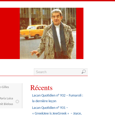
Récents
e-Gilles
Lacan Quotidien n° 932 – Fumaroli :
María Luisa
la dernière leçon
nit Bielous
Lacan Quotidien n° 931 –
« GreekJew is JewGreek » – Joyce,