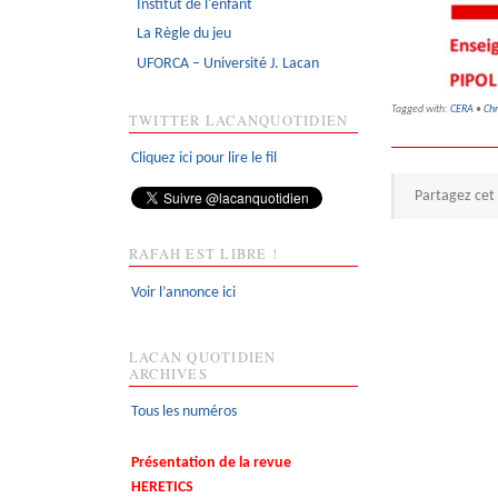
Institut de l'enfant
La Règle du jeu
UFORCA – Université J. Lacan
Tagged with:
CERA
•
Chr
TWITTER LACANQUOTIDIEN
Cliquez ici pour lire le fil
Partagez cet 
RAFAH EST LIBRE !
Voir l’annonce ici
LACAN QUOTIDIEN
ARCHIVES
Tous les numéros
Présentation de la revue
HERETICS