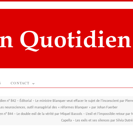
S
CONTACT
ien n° 842 – Éditorial – Le ministre Blanquer veut effacer le sujet de l’inconscient par Pierr
es neurosciences, outil managérial des « réformes Blanquer » par Johan Faerber
n n° 844 – Le double exil de la vérité par Miquel Bassols – L’exil et l’impossible retour par 
Capella – Les exils et ses silences par Silvia Dutré