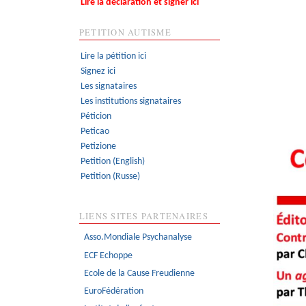
Lire la déclaration et signer ici
PETITION AUTISME
Lire la pétition ici
Signez ici
Les signataires
Les institutions signataires
Péticion
Peticao
Petizione
Petition (English)
Petition (Russe)
LIENS SITES PARTENAIRES
Asso.Mondiale Psychanalyse
ECF Echoppe
Ecole de la Cause Freudienne
EuroFédération