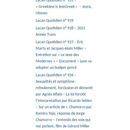
Lacan Quotidien n° 931 –
« GreekJew is JewGreek » – Joyce,
Ulysses
Lacan Quotidien n° 929
Lacan Quotidien n° 928 – 2021
Année Trans
Lacan Quotidien n° 927 – Éric
Marty et Jacques-Alain Miller –
Entretien sur « Le sexe des
Modernes » – Document – Lyon va
adopter un budget genré
Lacan Quotidien n° 926 –
Sexualités et symptôme :
refoulement, forclusion et démenti
par Agnès Aflalo – La loi forclôt
l’interpretation par Ricardo Seldes
– Sur un article de J. Chamorro par
Ramiro Tejo, réponse de Jorge
Chamorro – J’entends des voix qui
me parlent, film de Gérard Miller