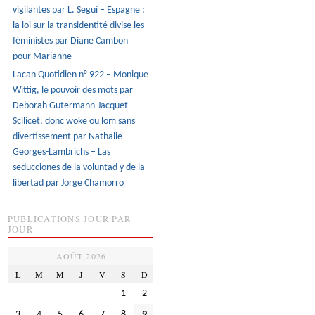
vigilantes par L. Seguí – Espagne :
la loi sur la transidentité divise les
féministes par Diane Cambon
pour Marianne
Lacan Quotidien n° 922 – Monique
Wittig, le pouvoir des mots par
Deborah Gutermann-Jacquet –
Scilicet, donc woke ou lom sans
divertissement par Nathalie
Georges-Lambrichs – Las
seducciones de la voluntad y de la
libertad par Jorge Chamorro
PUBLICATIONS JOUR PAR
JOUR
AOÛT 2026
L
M
M
J
V
S
D
1
2
3
4
5
6
7
8
9