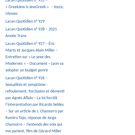
Lacan Quotidien n° 931 –
« GreekJew is JewGreek » – Joyce,
Ulysses
Lacan Quotidien n° 929
Lacan Quotidien n° 928 – 2021
Année Trans
Lacan Quotidien n° 927 – Éric
Marty et Jacques-Alain Miller –
Entretien sur « Le sexe des
Modernes » – Document – Lyon va
adopter un budget genré
Lacan Quotidien n° 926 –
Sexualités et symptôme :
refoulement, forclusion et démenti
par Agnès Aflalo – La loi forclôt
l’interpretation par Ricardo Seldes
– Sur un article de J. Chamorro par
Ramiro Tejo, réponse de Jorge
Chamorro – J’entends des voix qui
me parlent, film de Gérard Miller