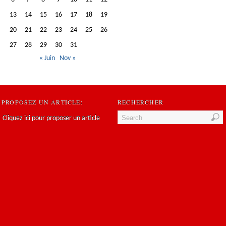
13
14
15
16
17
18
19
20
21
22
23
24
25
26
27
28
29
30
31
« Juin
Nov »
PROPOSEZ UN ARTICLE:
RECHERCHER
Cliquez ici pour proposer un article