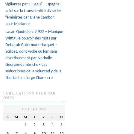
vigilantes par L. Seguí – Espagne :
la loi sur la transidentité divise les
féministes par Diane Cambon
pour Marianne
Lacan Quotidien n° 922 – Monique
Wittig, le pouvoir des mots par
Deborah Gutermann-Jacquet –
Scilicet, donc woke ou lom sans
divertissement par Nathalie
Georges-Lambrichs – Las
seducciones de la voluntad y de la
libertad par Jorge Chamorro
PUBLICATIONS JOUR PAR
JOUR
JUILLET 2020
L
M
M
J
V
S
D
1
2
3
4
5
6
7
8
9
10
11
12