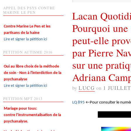
APPEL DES PSYS CONTRE
Lacan Quotidi
MARINE LE PEN
Pourquoi une c
Contre Marine Le Pen et les
partisans de la haine
peut-elle pro
Lire et signer la pétition ici
par Pierre Nav
PETITION AUTISME 2016
sur une pratiq
Oui au libre choix de la méthode
Adriana Cam
de soin - Non à l'interdiction de la
psychanalyse
Lire et signer la pétition ici
by
LUCG
on
1 JUILLET
PETITION MPT 2013
LQ 895
←Pour consulter le numéro,
Mariage pour tous:
contre l’instrumentalisation de la
psychanalyse.