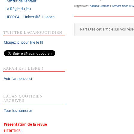
Institut de l'enfant
Tagged with:
Adriana Campos
•
Bernard-Henri Levy
La Règle du jeu
UFORCA – Université J. Lacan
Partagez cet article sur vos rés
TWITTER LACANQUOTIDIEN
Cliquez ici pour lire le fil
RAFAH EST LIBRE !
Voir l’annonce ici
LACAN QUOTIDIEN
ARCHIVES
Tous les numéros
Présentation de la revue
HERETICS