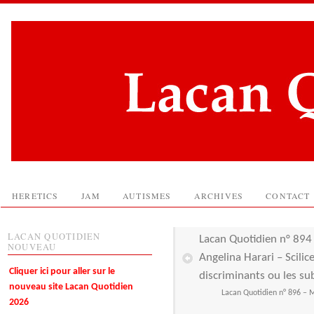
HERETICS
JAM
AUTISMES
ARCHIVES
CONTACT
LACAN QUOTIDIEN
Lacan Quotidien n° 894 –
NOUVEAU
Angelina Harari – Scilic
Cliquer ici pour aller sur le
discriminants ou les su
nouveau site Lacan Quotidien
Lacan Quotidien n° 896 – Ma
2026