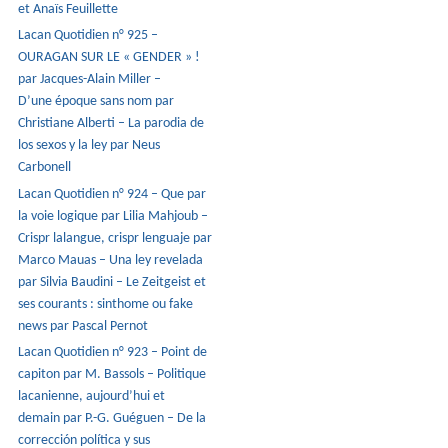
et Anaïs Feuillette
Lacan Quotidien n° 925 –
OURAGAN SUR LE « GENDER » !
par Jacques-Alain Miller –
D’une époque sans nom par
Christiane Alberti – La parodia de
los sexos y la ley par Neus
Carbonell
Lacan Quotidien n° 924 – Que par
la voie logique par Lilia Mahjoub –
Crispr lalangue, crispr lenguaje par
Marco Mauas – Una ley revelada
par Silvia Baudini – Le Zeitgeist et
ses courants : sinthome ou fake
news par Pascal Pernot
Lacan Quotidien n° 923 – Point de
capiton par M. Bassols – Politique
lacanienne, aujourd’hui et
demain par P.-G. Guéguen – De la
corrección política y sus