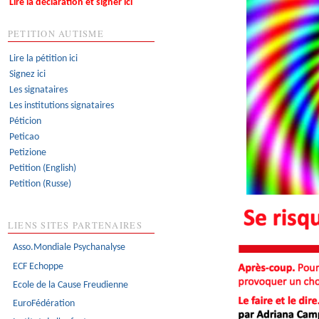
Lire la déclaration et signer ici
PETITION AUTISME
Lire la pétition ici
Signez ici
Les signataires
Les institutions signataires
Péticion
Peticao
Petizione
Petition (English)
Petition (Russe)
LIENS SITES PARTENAIRES
Asso.Mondiale Psychanalyse
ECF Echoppe
Ecole de la Cause Freudienne
EuroFédération