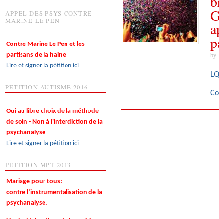
b
G
APPEL DES PSYS CONTRE
MARINE LE PEN
a
p
Contre Marine Le Pen et les
by
partisans de la haine
Lire et signer la pétition ici
LQ
PETITION AUTISME 2016
Co
Oui au libre choix de la méthode
de soin - Non à l'interdiction de la
psychanalyse
Lire et signer la pétition ici
PETITION MPT 2013
Mariage pour tous:
contre l’instrumentalisation de la
psychanalyse.