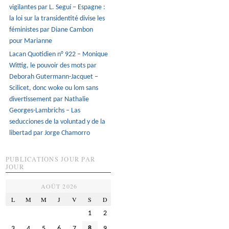
vigilantes par L. Seguí – Espagne :
la loi sur la transidentité divise les
féministes par Diane Cambon
pour Marianne
Lacan Quotidien n° 922 – Monique
Wittig, le pouvoir des mots par
Deborah Gutermann-Jacquet –
Scilicet, donc woke ou lom sans
divertissement par Nathalie
Georges-Lambrichs – Las
seducciones de la voluntad y de la
libertad par Jorge Chamorro
PUBLICATIONS JOUR PAR
JOUR
AOÛT 2026
L
M
M
J
V
S
D
1
2
3
4
5
6
7
8
9