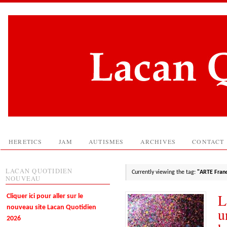
HERETICS
JAM
AUTISMES
ARCHIVES
CONTACT
LACAN QUOTIDIEN
Currently viewing the tag:
"ARTE Fran
NOUVEAU
L
Cliquer ici pour aller sur le
nouveau site Lacan Quotidien
u
2026