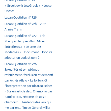
Lacan Quotidien n° 931 –
« GreekJew is JewGreek » – Joyce,
Ulysses
Lacan Quotidien n° 929
Lacan Quotidien n° 928 – 2021
Année Trans
Lacan Quotidien n° 927 – Éric
Marty et Jacques-Alain Miller –
Entretien sur « Le sexe des
Modernes » – Document – Lyon va
adopter un budget genré
Lacan Quotidien n° 926 –
Sexualités et symptôme :
refoulement, forclusion et démenti
par Agnès Aflalo – La loi forclôt
l’interpretation par Ricardo Seldes
– Sur un article de J. Chamorro par
Ramiro Tejo, réponse de Jorge
Chamorro – J’entends des voix qui
me parlent, film de Gérard Miller