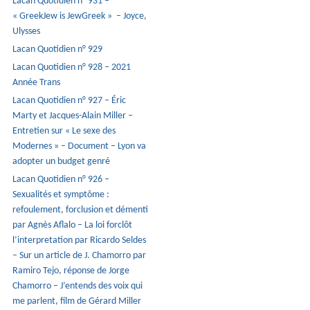
Lacan Quotidien n° 931 –
« GreekJew is JewGreek » – Joyce,
Ulysses
Lacan Quotidien n° 929
Lacan Quotidien n° 928 – 2021
Année Trans
Lacan Quotidien n° 927 – Éric
Marty et Jacques-Alain Miller –
Entretien sur « Le sexe des
Modernes » – Document – Lyon va
adopter un budget genré
Lacan Quotidien n° 926 –
Sexualités et symptôme :
refoulement, forclusion et démenti
par Agnès Aflalo – La loi forclôt
l’interpretation par Ricardo Seldes
– Sur un article de J. Chamorro par
Ramiro Tejo, réponse de Jorge
Chamorro – J’entends des voix qui
me parlent, film de Gérard Miller