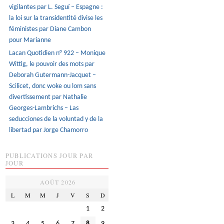
vigilantes par L. Seguí – Espagne :
la loi sur la transidentité divise les
féministes par Diane Cambon
pour Marianne
Lacan Quotidien n° 922 – Monique
Wittig, le pouvoir des mots par
Deborah Gutermann-Jacquet –
Scilicet, donc woke ou lom sans
divertissement par Nathalie
Georges-Lambrichs – Las
seducciones de la voluntad y de la
libertad par Jorge Chamorro
PUBLICATIONS JOUR PAR
JOUR
AOÛT 2026
L
M
M
J
V
S
D
1
2
3
4
5
6
7
8
9