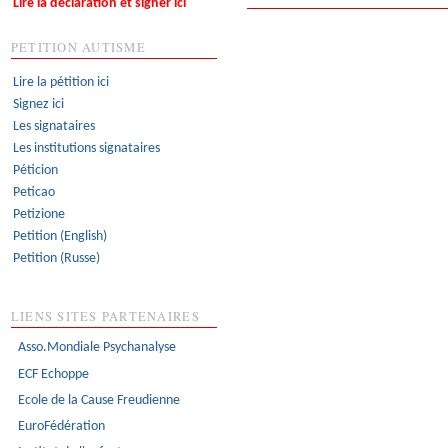
Lire la déclaration et signer ici
PETITION AUTISME
Lire la pétition ici
Signez ici
Les signataires
Les institutions signataires
Péticion
Peticao
Petizione
Petition (English)
Petition (Russe)
LIENS SITES PARTENAIRES
Asso.Mondiale Psychanalyse
ECF Echoppe
Ecole de la Cause Freudienne
EuroFédération