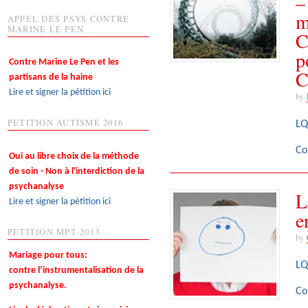
–
m
APPEL DES PSYS CONTRE
MARINE LE PEN
C
p
Contre Marine Le Pen et les
C
partisans de la haine
Lire et signer la pétition ici
by
PETITION AUTISME 2016
LQ
Co
Oui au libre choix de la méthode
de soin - Non à l'interdiction de la
psychanalyse
L
Lire et signer la pétition ici
e
PETITION MPT 2013
by
Mariage pour tous:
LQ
contre l’instrumentalisation de la
psychanalyse.
Co