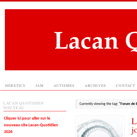
HERETICS
JAM
AUTISMES
ARCHIVES
CONTACT
LACAN QUOTIDIEN
Currently viewing the tag:
"Forum de B
NOUVEAU
L
Cliquer ici pour aller sur le
nouveau site Lacan Quotidien
j
2026