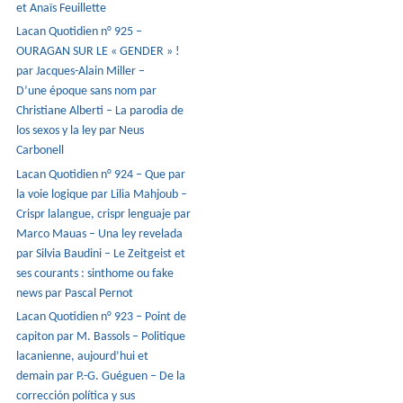
et Anaïs Feuillette
Lacan Quotidien n° 925 –
OURAGAN SUR LE « GENDER » !
par Jacques-Alain Miller –
D’une époque sans nom par
Christiane Alberti – La parodia de
los sexos y la ley par Neus
Carbonell
Lacan Quotidien n° 924 – Que par
la voie logique par Lilia Mahjoub –
Crispr lalangue, crispr lenguaje par
Marco Mauas – Una ley revelada
par Silvia Baudini – Le Zeitgeist et
ses courants : sinthome ou fake
news par Pascal Pernot
Lacan Quotidien n° 923 – Point de
capiton par M. Bassols – Politique
lacanienne, aujourd’hui et
demain par P.-G. Guéguen – De la
corrección política y sus