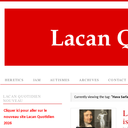
HERETICS
JAM
AUTISMES
ARCHIVES
CONTACT
LACAN QUOTIDIEN
Currently viewing the tag:
"Hava Sarfa
NOUVEAU
L
Cliquer ici pour aller sur le
nouveau site Lacan Quotidien
i
2026
by