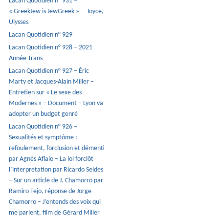
Lacan Quotidien n° 931 –
« GreekJew is JewGreek » – Joyce,
Ulysses
Lacan Quotidien n° 929
Lacan Quotidien n° 928 – 2021
Année Trans
Lacan Quotidien n° 927 – Éric
Marty et Jacques-Alain Miller –
Entretien sur « Le sexe des
Modernes » – Document – Lyon va
adopter un budget genré
Lacan Quotidien n° 926 –
Sexualités et symptôme :
refoulement, forclusion et démenti
par Agnès Aflalo – La loi forclôt
l’interpretation par Ricardo Seldes
– Sur un article de J. Chamorro par
Ramiro Tejo, réponse de Jorge
Chamorro – J’entends des voix qui
me parlent, film de Gérard Miller