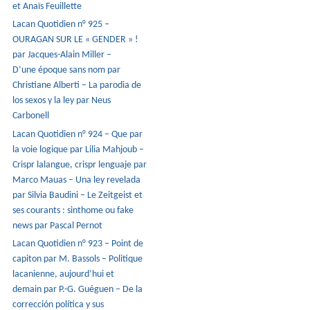
et Anaïs Feuillette
Lacan Quotidien n° 925 –
OURAGAN SUR LE « GENDER » !
par Jacques-Alain Miller –
D’une époque sans nom par
Christiane Alberti – La parodia de
los sexos y la ley par Neus
Carbonell
Lacan Quotidien n° 924 – Que par
la voie logique par Lilia Mahjoub –
Crispr lalangue, crispr lenguaje par
Marco Mauas – Una ley revelada
par Silvia Baudini – Le Zeitgeist et
ses courants : sinthome ou fake
news par Pascal Pernot
Lacan Quotidien n° 923 – Point de
capiton par M. Bassols – Politique
lacanienne, aujourd’hui et
demain par P.-G. Guéguen – De la
corrección política y sus