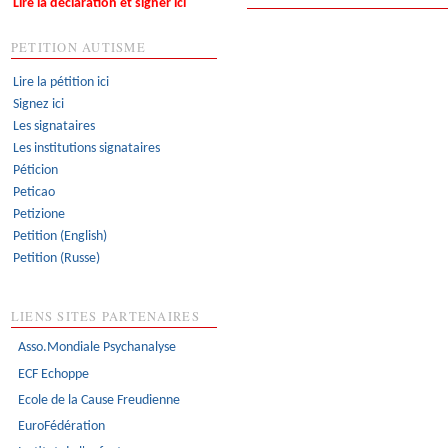
Lire la déclaration et signer ici
PETITION AUTISME
Lire la pétition ici
Signez ici
Les signataires
Les institutions signataires
Péticion
Peticao
Petizione
Petition (English)
Petition (Russe)
LIENS SITES PARTENAIRES
Asso.Mondiale Psychanalyse
ECF Echoppe
Ecole de la Cause Freudienne
EuroFédération