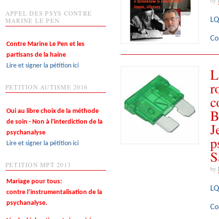
APPEL DES PSYS CONTRE
LQ
MARINE LE PEN
Co
Contre Marine Le Pen et les
partisans de la haine
Lire et signer la pétition ici
L
r
PETITION AUTISME 2016
c
B
Oui au libre choix de la méthode
de soin - Non à l'interdiction de la
J
psychanalyse
p
Lire et signer la pétition ici
S
PETITION MPT 2013
by
Mariage pour tous:
LQ
contre l’instrumentalisation de la
psychanalyse.
Co