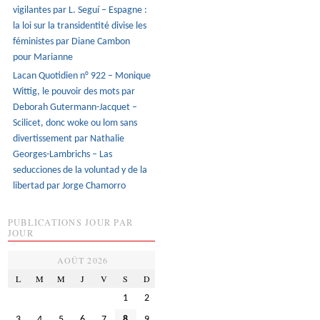
vigilantes par L. Seguí – Espagne :
la loi sur la transidentité divise les
féministes par Diane Cambon
pour Marianne
Lacan Quotidien n° 922 – Monique
Wittig, le pouvoir des mots par
Deborah Gutermann-Jacquet –
Scilicet, donc woke ou lom sans
divertissement par Nathalie
Georges-Lambrichs – Las
seducciones de la voluntad y de la
libertad par Jorge Chamorro
PUBLICATIONS JOUR PAR
JOUR
AOÛT 2026
L
M
M
J
V
S
D
1
2
3
4
5
6
7
8
9