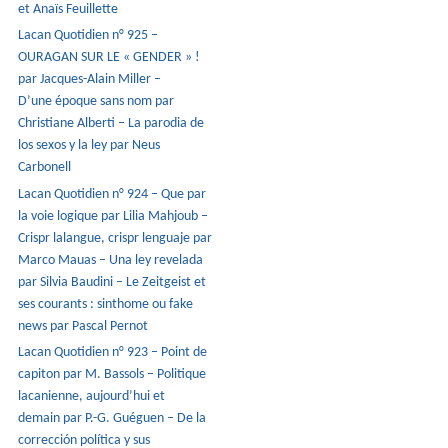
et Anaïs Feuillette
Lacan Quotidien n° 925 –
OURAGAN SUR LE « GENDER » !
par Jacques-Alain Miller –
D’une époque sans nom par
Christiane Alberti – La parodia de
los sexos y la ley par Neus
Carbonell
Lacan Quotidien n° 924 – Que par
la voie logique par Lilia Mahjoub –
Crispr lalangue, crispr lenguaje par
Marco Mauas – Una ley revelada
par Silvia Baudini – Le Zeitgeist et
ses courants : sinthome ou fake
news par Pascal Pernot
Lacan Quotidien n° 923 – Point de
capiton par M. Bassols – Politique
lacanienne, aujourd’hui et
demain par P.-G. Guéguen – De la
corrección política y sus