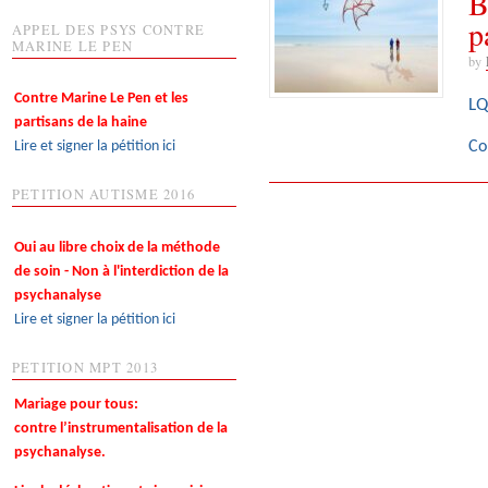
B
p
APPEL DES PSYS CONTRE
MARINE LE PEN
by
Contre Marine Le Pen et les
LQ
partisans de la haine
Lire et signer la pétition ici
Co
PETITION AUTISME 2016
Oui au libre choix de la méthode
de soin - Non à l'interdiction de la
psychanalyse
Lire et signer la pétition ici
PETITION MPT 2013
Mariage pour tous:
contre l’instrumentalisation de la
psychanalyse.