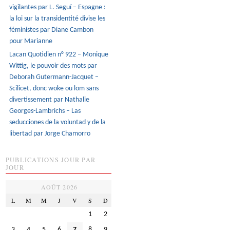
vigilantes par L. Seguí – Espagne :
la loi sur la transidentité divise les
féministes par Diane Cambon
pour Marianne
Lacan Quotidien n° 922 – Monique
Wittig, le pouvoir des mots par
Deborah Gutermann-Jacquet –
Scilicet, donc woke ou lom sans
divertissement par Nathalie
Georges-Lambrichs – Las
seducciones de la voluntad y de la
libertad par Jorge Chamorro
PUBLICATIONS JOUR PAR
JOUR
AOÛT 2026
L
M
M
J
V
S
D
1
2
3
4
5
6
7
8
9