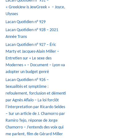
Lacan Quotidien n° 931 –
« GreekJew is JewGreek » – Joyce,
Ulysses
Lacan Quotidien n° 929
Lacan Quotidien n° 928 – 2021
Année Trans
Lacan Quotidien n° 927 – Éric
Marty et Jacques-Alain Miller –
Entretien sur « Le sexe des
Modernes » – Document – Lyon va
adopter un budget genré
Lacan Quotidien n° 926 –
Sexualités et symptôme :
refoulement, forclusion et démenti
par Agnès Aflalo – La loi forclôt
l’interpretation par Ricardo Seldes
– Sur un article de J. Chamorro par
Ramiro Tejo, réponse de Jorge
Chamorro – J’entends des voix qui
me parlent, film de Gérard Miller