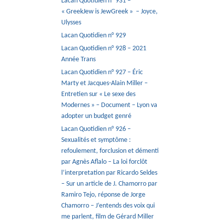
Lacan Quotidien n° 931 –
« GreekJew is JewGreek » – Joyce,
Ulysses
Lacan Quotidien n° 929
Lacan Quotidien n° 928 – 2021
Année Trans
Lacan Quotidien n° 927 – Éric
Marty et Jacques-Alain Miller –
Entretien sur « Le sexe des
Modernes » – Document – Lyon va
adopter un budget genré
Lacan Quotidien n° 926 –
Sexualités et symptôme :
refoulement, forclusion et démenti
par Agnès Aflalo – La loi forclôt
l’interpretation par Ricardo Seldes
– Sur un article de J. Chamorro par
Ramiro Tejo, réponse de Jorge
Chamorro – J’entends des voix qui
me parlent, film de Gérard Miller