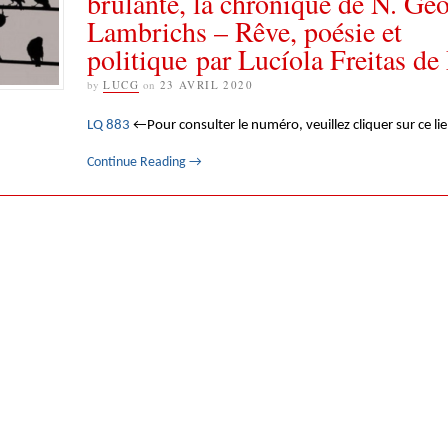
brûlante, la chronique de N. Geo
Lambrichs – Rêve, poésie et
politique par Lucíola Freitas d
by
LUCG
on
23 AVRIL 2020
LQ 883
←Pour consulter le numéro, veuillez cliquer sur ce li
Continue Reading
→