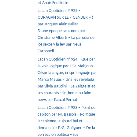
et Anaïs Feuillette
Lacan Quotidien n° 925 –
OURAGAN SUR LE « GENDER » !
par Jacques-Alain Miller –
D’une époque sans nom par
Christiane Alberti – La parodia de
los sexos y la ley par Neus
Carbonell
Lacan Quotidien n° 924 – Que par
la voie logique par Lilia Mahjoub –
Crispr lalangue, crispr lenguaje par
Marco Mauas – Una ley revelada
par Silvia Baudini – Le Zeitgeist et
ses courants : sinthome ou fake
news par Pascal Pernot
Lacan Quotidien n° 923 – Point de
capiton par M. Bassols – Politique
lacanienne, aujourd’hui et
demain par P.-G. Guéguen – De la
corrección política y sus