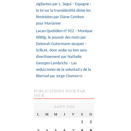
vigilantes par L. Seguí – Espagne :
la loi sur la transidentité divise les
féministes par Diane Cambon
pour Marianne
Lacan Quotidien n° 922 – Monique
Wittig, le pouvoir des mots par
Deborah Gutermann-Jacquet –
Scilicet, donc woke ou lom sans
divertissement par Nathalie
Georges-Lambrichs – Las
seducciones de la voluntad y de la
libertad par Jorge Chamorro
PUBLICATIONS JOUR PAR
JOUR
AOÛT 2026
L
M
M
J
V
S
D
1
2
3
4
5
6
7
8
9