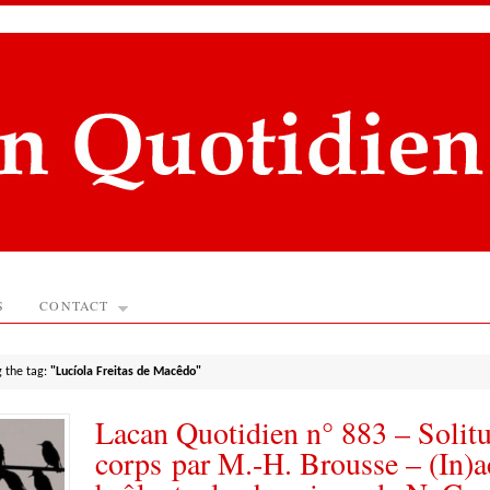
S
CONTACT
g the tag:
"Lucíola Freitas de Macêdo"
Lacan Quotidien n° 883 – Solit
corps par M.-H. Brousse – (In)a