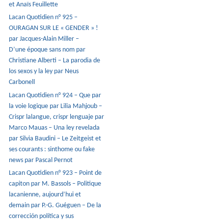
et Anaïs Feuillette
Lacan Quotidien n° 925 –
OURAGAN SUR LE « GENDER » !
par Jacques-Alain Miller –
D’une époque sans nom par
Christiane Alberti – La parodia de
los sexos y la ley par Neus
Carbonell
Lacan Quotidien n° 924 – Que par
la voie logique par Lilia Mahjoub –
Crispr lalangue, crispr lenguaje par
Marco Mauas – Una ley revelada
par Silvia Baudini – Le Zeitgeist et
ses courants : sinthome ou fake
news par Pascal Pernot
Lacan Quotidien n° 923 – Point de
capiton par M. Bassols – Politique
lacanienne, aujourd’hui et
demain par P.-G. Guéguen – De la
corrección política y sus