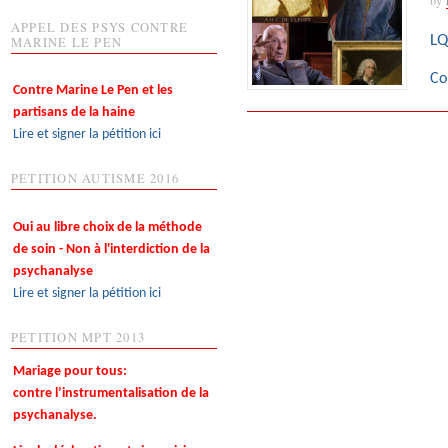
APPEL DES PSYS CONTRE
LQ
MARINE LE PEN
Co
Contre Marine Le Pen et les
partisans de la haine
Lire et signer la pétition ici
PETITION AUTISME 2016
Oui au libre choix de la méthode
de soin - Non à l'interdiction de la
psychanalyse
Lire et signer la pétition ici
PETITION MPT 2013
Mariage pour tous:
contre l’instrumentalisation de la
psychanalyse.