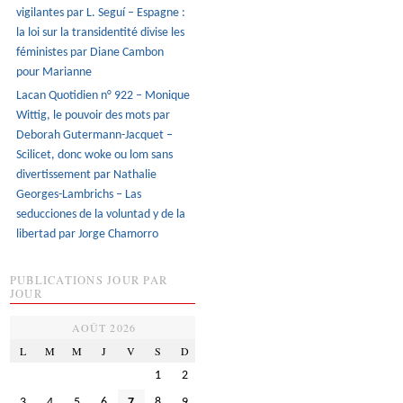
vigilantes par L. Seguí – Espagne :
la loi sur la transidentité divise les
féministes par Diane Cambon
pour Marianne
Lacan Quotidien n° 922 – Monique
Wittig, le pouvoir des mots par
Deborah Gutermann-Jacquet –
Scilicet, donc woke ou lom sans
divertissement par Nathalie
Georges-Lambrichs – Las
seducciones de la voluntad y de la
libertad par Jorge Chamorro
PUBLICATIONS JOUR PAR
JOUR
AOÛT 2026
L
M
M
J
V
S
D
1
2
3
4
5
6
7
8
9