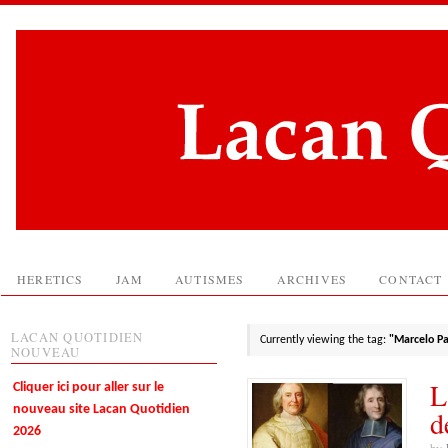
HERETICS
JAM
AUTISMES
ARCHIVES
CONTACT
LACAN QUOTIDIEN
Currently viewing the tag:
"Marcelo Pa
NOUVEAU
L
Cliquer ici pour aller sur le
nouveau site Lacan Quotidien
d
2026
by