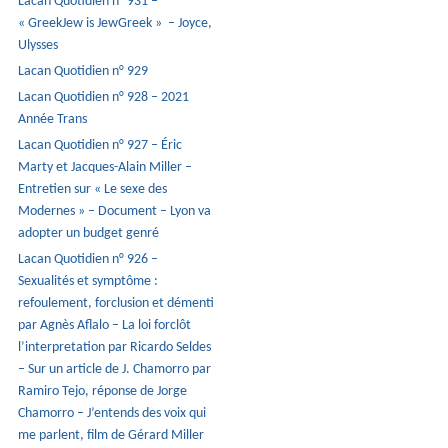
Lacan Quotidien n° 931 –
« GreekJew is JewGreek » – Joyce,
Ulysses
Lacan Quotidien n° 929
Lacan Quotidien n° 928 – 2021
Année Trans
Lacan Quotidien n° 927 – Éric
Marty et Jacques-Alain Miller –
Entretien sur « Le sexe des
Modernes » – Document – Lyon va
adopter un budget genré
Lacan Quotidien n° 926 –
Sexualités et symptôme :
refoulement, forclusion et démenti
par Agnès Aflalo – La loi forclôt
l’interpretation par Ricardo Seldes
– Sur un article de J. Chamorro par
Ramiro Tejo, réponse de Jorge
Chamorro – J’entends des voix qui
me parlent, film de Gérard Miller