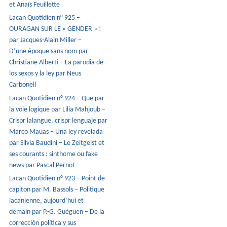
et Anaïs Feuillette
Lacan Quotidien n° 925 –
OURAGAN SUR LE « GENDER » !
par Jacques-Alain Miller –
D’une époque sans nom par
Christiane Alberti – La parodia de
los sexos y la ley par Neus
Carbonell
Lacan Quotidien n° 924 – Que par
la voie logique par Lilia Mahjoub –
Crispr lalangue, crispr lenguaje par
Marco Mauas – Una ley revelada
par Silvia Baudini – Le Zeitgeist et
ses courants : sinthome ou fake
news par Pascal Pernot
Lacan Quotidien n° 923 – Point de
capiton par M. Bassols – Politique
lacanienne, aujourd’hui et
demain par P.-G. Guéguen – De la
corrección política y sus