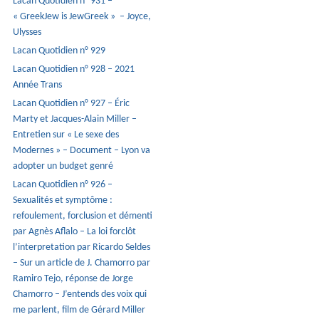
Lacan Quotidien n° 931 –
« GreekJew is JewGreek » – Joyce,
Ulysses
Lacan Quotidien n° 929
Lacan Quotidien n° 928 – 2021
Année Trans
Lacan Quotidien n° 927 – Éric
Marty et Jacques-Alain Miller –
Entretien sur « Le sexe des
Modernes » – Document – Lyon va
adopter un budget genré
Lacan Quotidien n° 926 –
Sexualités et symptôme :
refoulement, forclusion et démenti
par Agnès Aflalo – La loi forclôt
l’interpretation par Ricardo Seldes
– Sur un article de J. Chamorro par
Ramiro Tejo, réponse de Jorge
Chamorro – J’entends des voix qui
me parlent, film de Gérard Miller