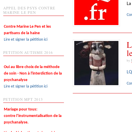
La
APPEL DES PSYS CONTRE
MARINE LE PEN
Co
Contre Marine Le Pen et les
partisans de la haine
Lire et signer la pétition ici
L
PETITION AUTISME 2016
by
Oui au libre choix de la méthode
LQ
de soin - Non à l'interdiction de la
psychanalyse
Co
Lire et signer la pétition ici
PETITION MPT 2013
Mariage pour tous:
contre l’instrumentalisation de la
psychanalyse.