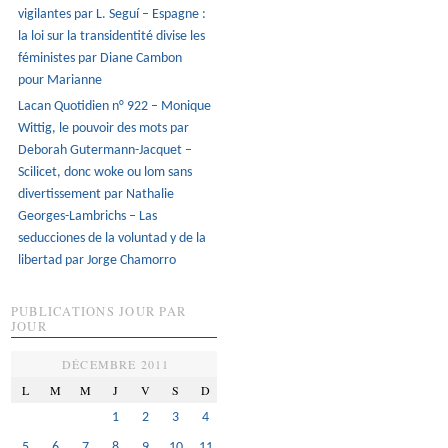
vigilantes par L. Seguí – Espagne :
la loi sur la transidentité divise les
féministes par Diane Cambon
pour Marianne
Lacan Quotidien n° 922 – Monique
Wittig, le pouvoir des mots par
Deborah Gutermann-Jacquet –
Scilicet, donc woke ou lom sans
divertissement par Nathalie
Georges-Lambrichs – Las
seducciones de la voluntad y de la
libertad par Jorge Chamorro
PUBLICATIONS JOUR PAR
JOUR
DÉCEMBRE 2011
L
M
M
J
V
S
D
1
2
3
4
5
6
7
8
9
10
11