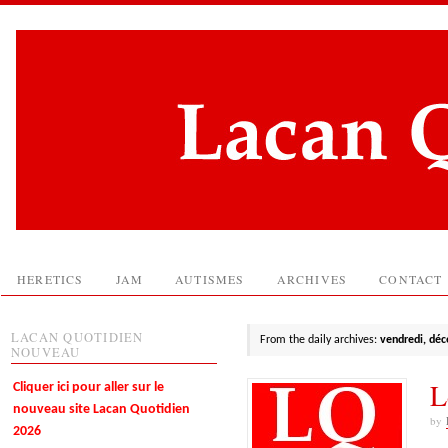
HERETICS
JAM
AUTISMES
ARCHIVES
CONTACT
LACAN QUOTIDIEN
From the daily archives:
vendredi, dé
NOUVEAU
L
Cliquer ici pour aller sur le
nouveau site Lacan Quotidien
by
2026